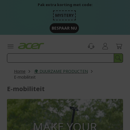
Ga
Pak extra korting met code:
naar
de
MYSTERY
inhoud
BESPAAR NU
Home
🌍 DUURZAME PRODUCTEN
E-mobiliteit
E-mobiliteit
MAKE YOUR