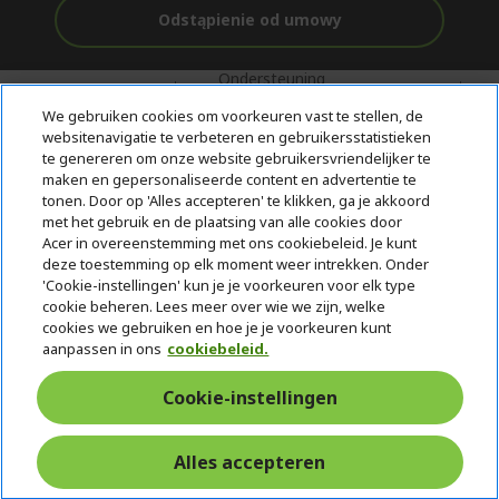
Odstąpienie od umowy
Ondersteuning
Gratis
Met 0%
voor en na de
bezorging
Rente
We gebruiken cookies om voorkeuren vast te stellen, de
aankoop
websitenavigatie te verbeteren en gebruikersstatistieken
te genereren om onze website gebruikersvriendelijker te
© 2026 Acer Inc.
maken en gepersonaliseerde content en advertentie te
CPYou BV is de erkende reseller van de producten en diensten die
tonen. Door op 'Alles accepteren' te klikken, ga je akkoord
in deze winkel worden aangeboden.
met het gebruik en de plaatsing van alle cookies door
Acer in overeenstemming met ons cookiebeleid. Je kunt
deze toestemming op elk moment weer intrekken. Onder
'Cookie-instellingen' kun je je voorkeuren voor elk type
cookie beheren. Lees meer over wie we zijn, welke
cookies we gebruiken en hoe je je voorkeuren kunt
aanpassen in ons
cookiebeleid.
Nederland
Cookie-instellingen
Alles accepteren