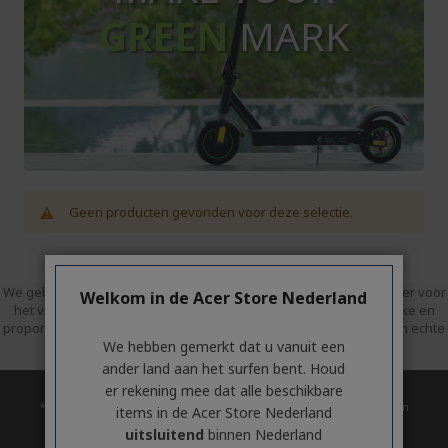
GREEN
MARK
Geen producten gevonden voor deze selectie.
We gebruiken Trusted Shops als een onafhankelijke dienstverlener voor
Welkom in de Acer Store Nederland
het verzamelen van beoordelingen. Trusted Shops heeft redelijke en
proportionele maatregelen genomen om te garanderen dat het om echte
We hebben gemerkt dat u vanuit een
recensies gaat.
Meer informatie over Trusted Shops
ander land aan het surfen bent. Houd
er rekening mee dat alle beschikbare
* Tijdstip van de upgrade verschilt mogelijk per apparaat. Beschikbaarheid en
items in de Acer Store Nederland
functies van app verschillen per regio. Voor bepaalde functies is specifieke
uitsluitend
binnen Nederland
hardware vereist (zie