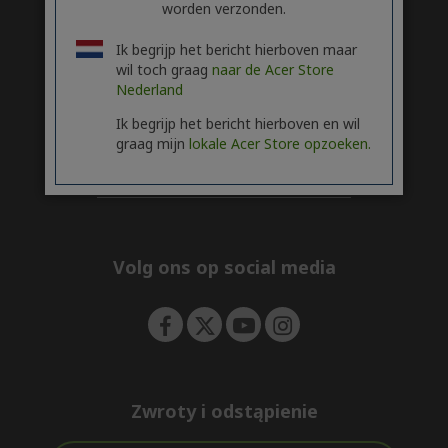
https://www.microsoft.com/nl-nl/windows/windows-11-specifications).
worden verzonden.
Ik begrijp het bericht hierboven maar
ACER
h
wil toch graag
naar de Acer Store
i
Nederland
SERVICE
d
h
d
i
Ik begrijp het bericht hierboven en wil
ACCOUNT
e
d
h
graag mijn
lokale Acer Store opzoeken.
n
d
i
ACER STORE
e
d
h
n
d
i
e
d
n
d
e
Volg ons op social media
n
Zwroty i odstąpienie