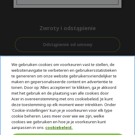
Zwroty i odstąpienie
Odstąpienie od umowy
Ondersteuning
Gratis
Met 0%
voor en na de
We gebruiken cookies om voorkeuren vast te stellen, de
bezorging
Rente
aankoop
websitenavigatie te verbeteren en gebruikersstatistieken
te genereren om onze website gebruikersvriendelijker te
© 2026 Acer Inc.
maken en gepersonaliseerde content en advertentie te
CPYou BV is de erkende reseller van de producten en diensten die
tonen. Door op 'Alles accepteren' te klikken, ga je akkoord
in deze winkel worden aangeboden.
met het gebruik en de plaatsing van alle cookies door
Acer in overeenstemming met ons cookiebeleid. Je kunt
deze toestemming op elk moment weer intrekken. Onder
'Cookie-instellingen' kun je je voorkeuren voor elk type
cookie beheren. Lees meer over wie we zijn, welke
cookies we gebruiken en hoe je je voorkeuren kunt
aanpassen in ons
cookiebeleid.