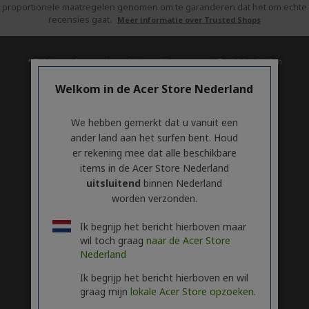
proportionele maatregelen genomen om te garanderen dat het om echte
recensies gaat.
Meer informatie over Trusted Shops
* Tijdstip van de upgrade verschilt mogelijk per apparaat. Beschikbaarheid en
functies van app verschillen per regio. Voor bepaalde functies is specifieke
hardware vereist (zie
Welkom in de Acer Store Nederland
https://www.microsoft.com/nl-nl/windows/windows-11-specifications).
We hebben gemerkt dat u vanuit een
ACER
h
ander land aan het surfen bent. Houd
i
er rekening mee dat alle beschikbare
SERVICE
d
h
items in de Acer Store Nederland
d
i
uitsluitend
binnen Nederland
ACCOUNT
e
d
h
worden verzonden.
n
d
i
ACER STORE
e
d
h
Ik begrijp het bericht hierboven maar
n
d
i
wil toch graag
naar de Acer Store
e
d
Nederland
n
d
e
Volg ons op social media
Ik begrijp het bericht hierboven en wil
n
graag mijn
lokale Acer Store opzoeken.