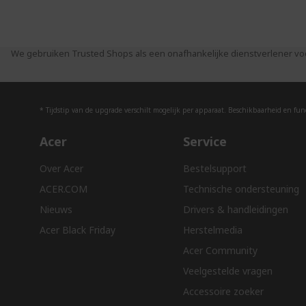
We gebruiken Trusted Shops als een onafhankelijke dienstverlener vo
* Tijdstip van de upgrade verschilt mogelijk per apparaat. Beschikbaarheid en funct
Acer
Service
Over Acer
Bestelsupport
ACER.COM
Technische ondersteuning
Nieuws
Drivers & handleidingen
Acer Black Friday
Herstelmedia
Acer Community
Veelgestelde vragen
Accessoire zoeker