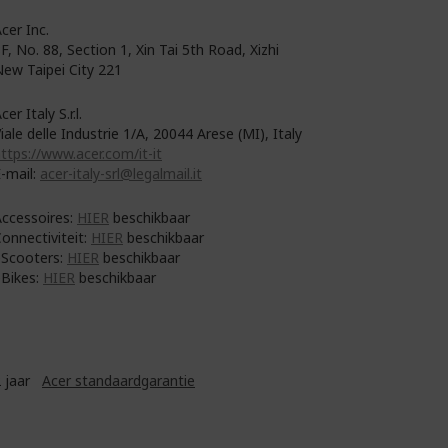
cer Inc.
F, No. 88, Section 1, Xin Tai 5th Road, Xizhi
ew Taipei City 221
cer Italy S.r.l.
iale delle Industrie 1/A, 20044 Arese (MI), Italy
ttps://www.acer.com/it-it
-mail:
acer-italy-srl@legalmail.it
ccessoires:
HIER
beschikbaar
onnectiviteit:
HIER
beschikbaar
eScooters:
HIER
beschikbaar
eBikes:
HIER
beschikbaar
2 jaar
Acer standaardgarantie