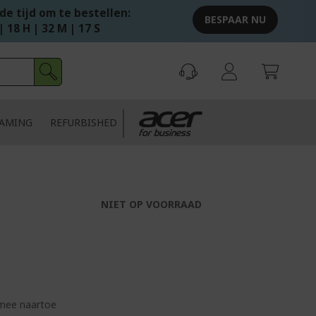
e tijd om te bestellen:
BESPAAR NU
| 18 H | 32 M | 17 S
AMING
REFURBISHED
NIET OP VOORRAAD
 mee naartoe