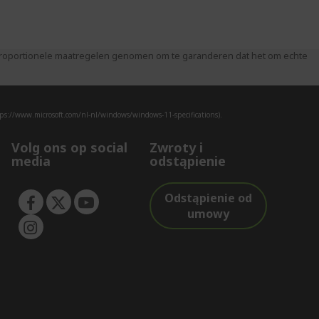
 proportionele maatregelen genomen om te garanderen dat het om echte
ps://www.microsoft.com/nl-nl/windows/windows-11-specifications).
Volg ons op social
Zwroty i
media
odstąpienie
Odstąpienie od
umowy