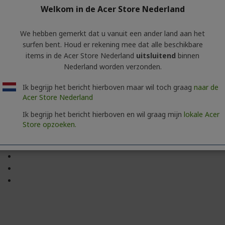
Welkom in de Acer Store Nederland
Besturingssysteem Windows® 7 of hoger, of Mac OS® X 10.9 o
We hebben gemerkt dat u vanuit een ander land aan het
surfen bent. Houd er rekening mee dat alle beschikbare
USB-C- of USB 3.0-poort (vereist voor USB 3.0-overdrachtssne
poorten met USB 2.0- overdrachtssnelheden)
items in de Acer Store Nederland
uitsluitend
binnen
Nederland worden verzonden.
Seagate® Fast SSD draagbare schijf
Ik begrijp het bericht hierboven maar wil toch graag
naar de
Seagate-toolkit: software voor back-ups en mirroring
Acer Store Nederland
Type-C-kabel (18 inch)
Ik begrijp het bericht hierboven en wil graag mijn
lokale Acer
Type-C-naar-Type-A-USB-3.0-kabel (18 inch)
Store opzoeken.
Snelstartgids