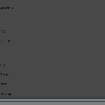
540 MB/s
1 TB
USB 3.0
rijs
79 mm
9 mm
.082 kg