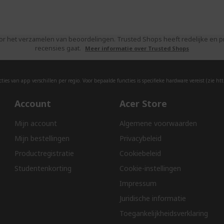
or het verzamelen van beoordelingen. Trusted Shops heeft redelijke en
recensies gaat.
Meer informatie over Trusted Shops
ies van app verschillen per regio. Voor bepaalde functies is specifieke hardware vereist (zie
htt
Account
Acer Store
Mijn account
Algemene voorwaarden
Mijn bestellingen
Privacybeleid
Productregistratie
Cookiebeleid
Studentenkorting
Cookie-instellingen
Impressum
Juridische informatie
Toegankelijkheidsverklaring