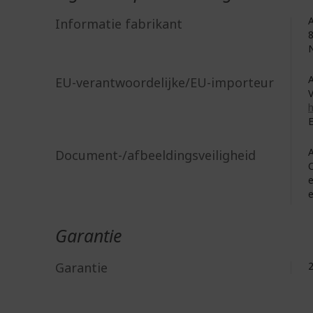
A
Informatie fabrikant
8
N
A
EU-verantwoordelijke/EU-importeur
V
h
E
A
Document-/afbeeldingsveiligheid
C
Garantie
Garantie