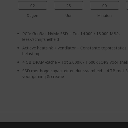
02
23
00
Dagen
Uur
Minuten
PCIe Gen5×4 NVMe SSD – Tot 14.000 / 13.000 MB/s
lees-/schrijfsnelheid
Actieve heatsink + ventilator – Constante topprestaties
belasting
4 GB DRAM-cache – Tot 2.000K / 1.600K IOPS voor snel
SSD met hoge capaciteit en duurzaamheid – 4 TB met 
voor gaming & creatie