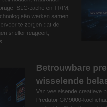
Storage, SLC-cache en TRIM,
technologieën werken samen
ervoor te zorgen dat de
gen sneller reageert,
s.
Betrouwbare pres
wisselende bela
Van veeleisende creatieve pr
Predator GM9000-koellichaa