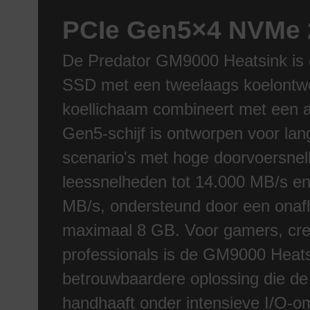
PCIe Gen5×4 NVMe 
De Predator GM9000 Heatsink is
SSD met een tweelaags koelontwe
koellichaam combineert met een ac
Gen5-schijf is ontworpen voor lan
scenario's met hoge doorvoersnel
leessnelheden tot 14.000 MB/s en 
MB/s, ondersteund door een ona
maximaal 8 GB. Voor gamers, cre
professionals is de GM9000 Heats
betrouwbaardere oplossing die de d
handhaaft onder intensieve I/O-