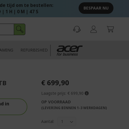
e tijd om te bestellen:
BESPAAR NU
 | 1 H | 0 M | 45 S
AMING
REFURBISHED
€ 699,90
TB
Laagste prijs:
€ 699,90
OP VOORRAAD
d in
(LEVERING BINNEN 1-3 WERKDAGEN)
Aantal: