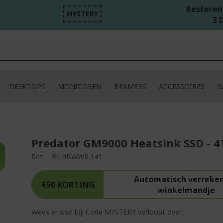
Resterend
MYSTERY
3 D
DESKTOPS
MONITOREN
BEAMERS
ACCESSOIRES
G
Predator GM9000 Heatsink SSD - 4
Ref.
BL.9BWWR.141
Automatisch verreken
€50 KORTING
winkelmandje
Wees er snel bij! Code MYSTERY verloopt over: