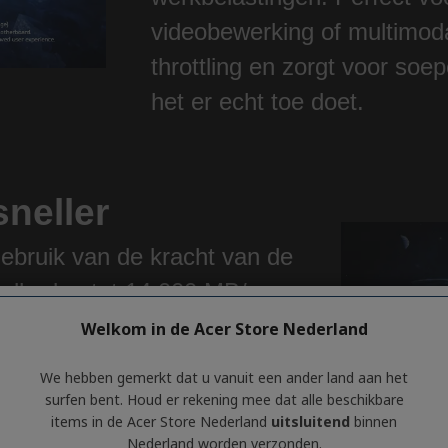
videobewerking of multimod
throttling en zorgt voor soe
het er echt toe doet.
sneller
bruik van de kracht van de
elheden tot 14.000 MB/s en
te bieden. Dit is meer dan
Welkom in de Acer Store Nederland
dbreedte; deze prestaties
We hebben gemerkt dat u vanuit een ander land aan het
ssionele workflows, snellere
surfen bent. Houd er rekening mee dat alle beschikbare
items in de Acer Store Nederland
uitsluitend
binnen
eatieve assets, snellere
Nederland worden verzonden.