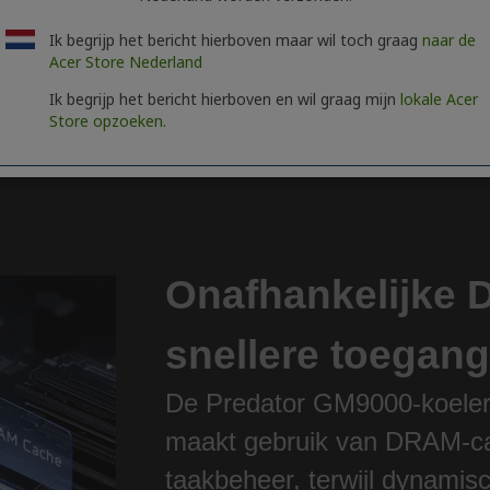
rking van complexe
Ik begrijp het bericht hierboven maar wil toch graag
naar de
orvoersnelheid onder zware
Acer Store Nederland
 makers, ontwikkelaars en
Ik begrijp het bericht hierboven en wil graag mijn
lokale Acer
Store opzoeken.
ler te laden en sneller te
Onafhankelijke
snellere toegan
De Predator GM9000-koeler 
maakt gebruik van DRAM-ca
taakbeheer, terwijl dynamis