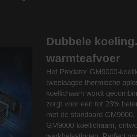
Dubbele koeling
warmteafvoer
Het Predator GM9000-koelli
tweelaagse thermische oploss
koellichaam wordt gecombine
zorgt voor een tot 23% betere
met de standaard GM9000. Bl
GM9000-koellichaam, ontwor
werkbelastingen. Perfect vo