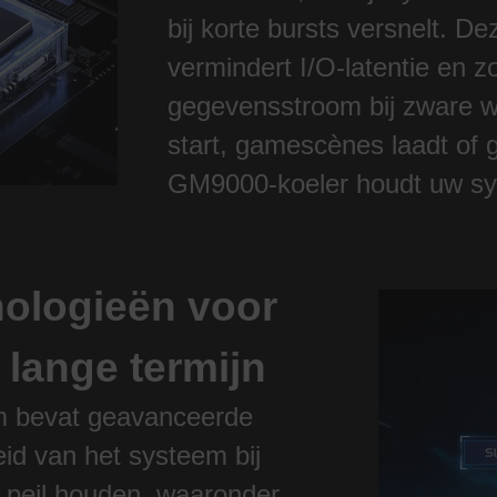
bij korte bursts versnelt. D
vermindert I/O-latentie en z
gegevensstroom bij zware w
start, gamescènes laadt of g
GM9000-koeler houdt uw sys
nologieën voor
lange termijn
m bevat geavanceerde
eid van het systeem bij
 peil houden, waaronder