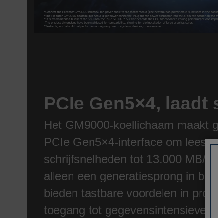
PCIe Gen5×4, laadt 
Het GM9000-koellichaam maakt ge
PCIe Gen5×4-interface om leessn
schrijfsnelheden tot 13.000 MB/s 
alleen een generatiesprong in ban
bieden tastbare voordelen in profe
toegang tot gegevensintensieve cr