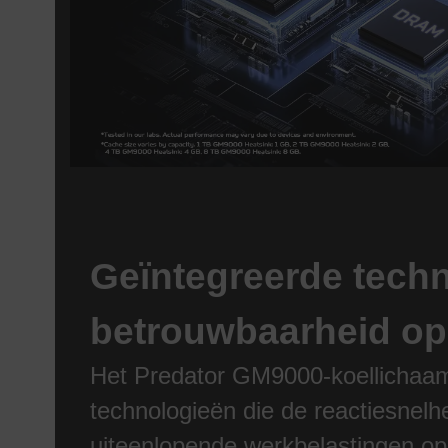
Geïntegreerde tech
betrouwbaarheid op 
Het Predator GM9000-koellichaa
technologieën die de reactiesnelh
uiteenlopende werkbelastingen op