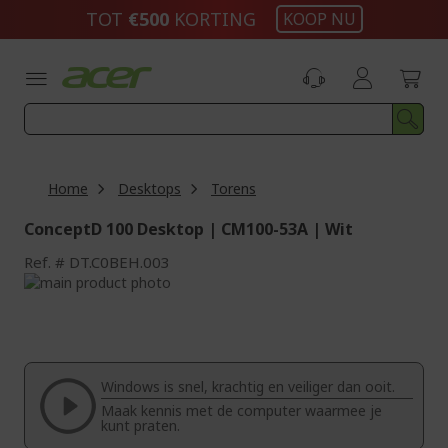
Ga
TOT
€500
KORTING
KOOP NU
naar
de
inhoud
Home
Desktops
Torens
ConceptD 100 Desktop | CM100-53A | Wit
Ref.
DT.C0BEH.003
Ga
naar
Ga
het
naar
einde
het
van
begin
de
van
Windows is snel, krachtig en veiliger dan ooit.
afbeeldingen-
de
Maak kennis met de computer waarmee je
gallerij
afbeeldingen-
kunt praten.
gallerij