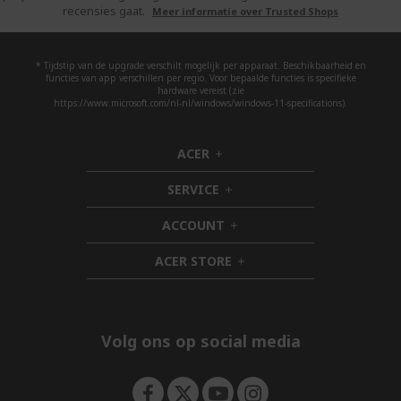
recensies gaat.
Meer informatie over Trusted Shops
* Tijdstip van de upgrade verschilt mogelijk per apparaat. Beschikbaarheid en
functies van app verschillen per regio. Voor bepaalde functies is specifieke
hardware vereist (zie
https://www.microsoft.com/nl-nl/windows/windows-11-specifications).
ACER
h
i
SERVICE
d
h
d
i
ACCOUNT
e
d
h
n
d
i
ACER STORE
e
d
h
n
d
i
e
d
n
d
e
Volg ons op social media
n