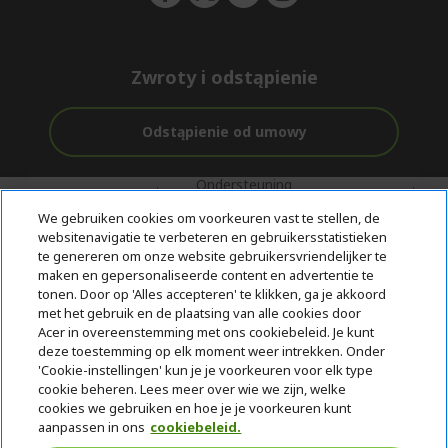
Zwroty i odstąpienie
Odstąpienie od umowy
Ondersteuning
Gratis
Met 0%
voor en na de
bezorging
Rente
We gebruiken cookies om voorkeuren vast te stellen, de
aankoop
websitenavigatie te verbeteren en gebruikersstatistieken
te genereren om onze website gebruikersvriendelijker te
© 2026 Acer Inc.
maken en gepersonaliseerde content en advertentie te
CPYou BV is de erkende reseller van de producten en diensten die
tonen. Door op 'Alles accepteren' te klikken, ga je akkoord
in deze winkel worden aangeboden.
met het gebruik en de plaatsing van alle cookies door
Acer in overeenstemming met ons cookiebeleid. Je kunt
deze toestemming op elk moment weer intrekken. Onder
'Cookie-instellingen' kun je je voorkeuren voor elk type
cookie beheren. Lees meer over wie we zijn, welke
cookies we gebruiken en hoe je je voorkeuren kunt
aanpassen in ons
cookiebeleid.