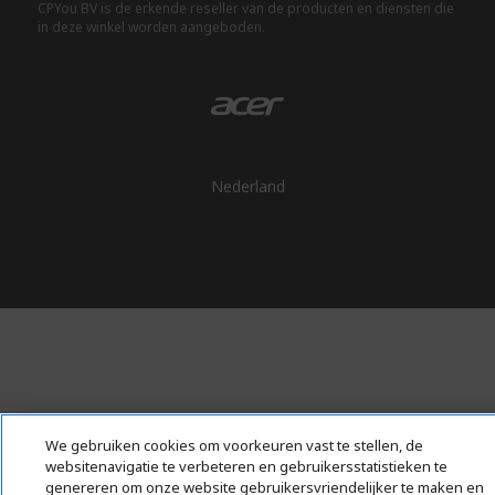
CPYou BV is de erkende reseller van de producten en diensten die
in deze winkel worden aangeboden.
Nederland
We gebruiken cookies om voorkeuren vast te stellen, de
websitenavigatie te verbeteren en gebruikersstatistieken te
genereren om onze website gebruikersvriendelijker te maken en