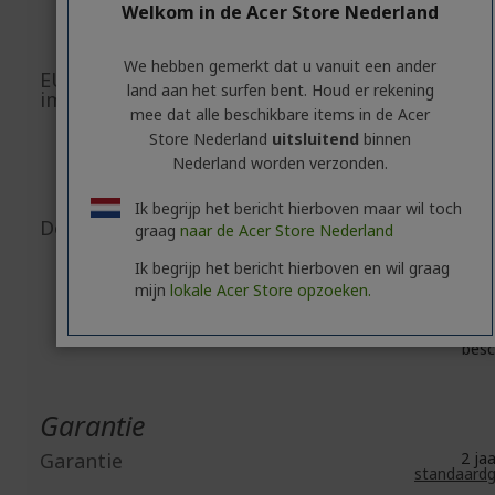
8F, No. 88, Se
Welkom in de Acer Store Nederland
Xin Tai 5th Roa
New Taipei C
We hebben gemerkt dat u vanuit een ander
EU-verantwoordelijke/EU-
land aan het surfen bent. Houd er rekening
Acer Ita
importeur
Viale delle Indust
mee dat alle beschikbare items in de Acer
20044 Arese (MI
Store Nederland
uitsluitend
binnen
https://www.acer
Nederland worden verzonden.
E-mail:
ace
srl@lega
Ik begrijp het bericht hierboven maar wil toch
Document-/afbeeldingsveiligheid
graag
naar de Acer Store Nederland
Accessoir
besc
Ik begrijp het bericht hierboven en wil graag
Connectivite
besc
mijn
lokale Acer Store opzoeken.
eScoote
besc
eBik
besc
Garantie
Garantie
2 j
standaardg