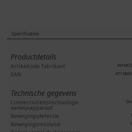
Specificaties
Meer
informatie
Productdetails
Artikelcode fabrikant
NP.MCE
EAN
4713883
Technische gegevens
Connectiviteitstechnologie
Dra
aanwijsapparaat
Bewegingsdetectie
Bewegingsresolutie
1