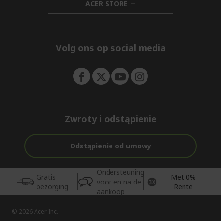
ACER STORE
e
d
h
n
d
i
e
d
n
d
e
Volg ons op social media
n
Zwroty i odstąpienie
Odstąpienie od umowy
Ondersteuning
Gratis
Met 0%
voor en na de
bezorging
Rente
aankoop
© 2026 Acer Inc.