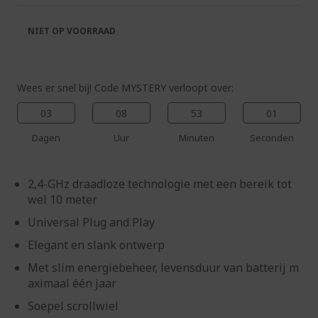
de
van
afbeeldingen-
de
NIET OP VOORRAAD
gallerij
afbeeldingen-
gallerij
Wees er snel bij! Code MYSTERY verloopt over:
03
08
53
01
Dagen
Uur
Minuten
Seconden
2,4-GHz draadloze technologie met een bereik tot
wel 10 meter
Universal Plug and Play
Elegant en slank ontwerp
Met slim energiebeheer, levensduur van batterij m
aximaal één jaar
Soepel scrollwiel