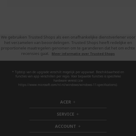
We gebruiken Trusted Shops als een onafhankelijke dienstverlener voor
het verzamelen van beoordelingen. Trusted Shops heeft redelijke en
proportionele maatregelen genomen om te garanderen dat het om echte
recensies gaat.
Meer informatie over Trusted Shops
* Tijdstip van de upgrade verschilt mogelijk per apparaat. Beschikbaarheid en
functies van app verschillen per regio. Voor bepaalde functies is specifieke
hardware vereist (zie
https://www.microsoft.com/nl-nl/windows/windows-11-specifications).
ACER
h
i
SERVICE
d
h
d
i
ACCOUNT
e
d
h
n
d
i