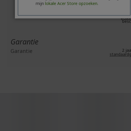
Connectivite
mijn
lokale Acer Store opzoeken.
besc
eScoote
besc
eBik
besc
Garantie
Garantie
2 j
standaardg