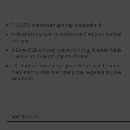
gallerij
TKL 80% membraan gaming-toetsenbord
Anti-ghosting voor 19 toetsen en 5 miljoen toetsaa
nslagen
3-Zone RGB-achtergrondverlichting, 4 helderheids
niveaus en 3 vooraf ingestelde modi
TKL-toetsenborden zijn gemakkelijk mee te neme
n en laten ruimte over voor grote, vegende muisbe
wegingen
Specificaties
Meer