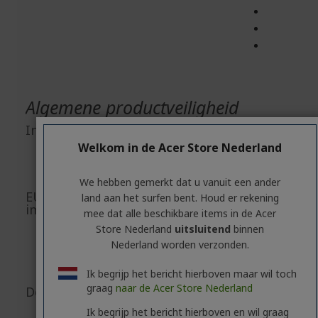
Algemene productveiligheid
Informatie fabrikant
A
Welkom in de Acer Store Nederland
8F, No. 88, Se
Xin Tai 5th Roa
New Taipei C
We hebben gemerkt dat u vanuit een ander
EU-verantwoordelijke/EU-
land aan het surfen bent. Houd er rekening
Acer Ita
importeur
mee dat alle beschikbare items in de Acer
Viale delle Indust
20044 Arese (MI
Store Nederland
uitsluitend
binnen
https://www.acer
Nederland worden verzonden.
E-mail:
ace
srl@lega
Ik begrijp het bericht hierboven maar wil toch
graag
naar de Acer Store Nederland
Document-/afbeeldingsveiligheid
Accessoir
besc
Ik begrijp het bericht hierboven en wil graag