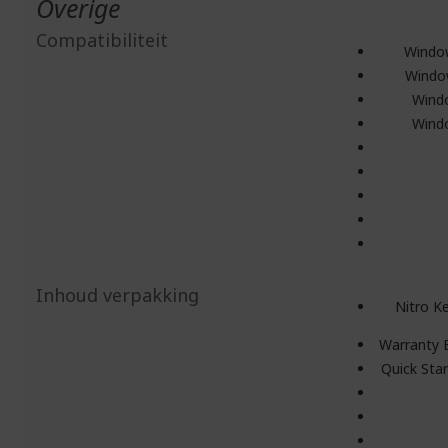
Overige
Compatibiliteit
Windo
Windo
Wind
Wind
Inhoud verpakking
Nitro K
Warranty 
Quick Sta