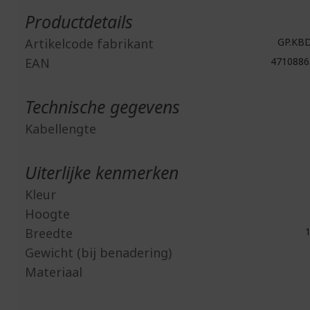
informatie
Productdetails
Artikelcode fabrikant
GP.KBD
EAN
4710886
Technische gegevens
Kabellengte
Uiterlijke kenmerken
Kleur
Hoogte
Breedte
1
Gewicht (bij benadering)
Materiaal