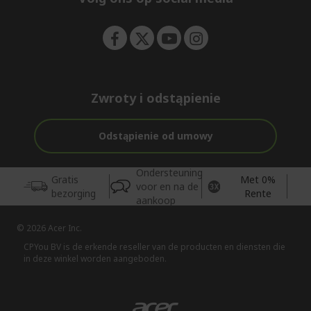
n
Zwroty i odstąpienie
Odstąpienie od umowy
Ondersteuning
Gratis
Met 0%
voor en na de
bezorging
Rente
aankoop
© 2026 Acer Inc.
CPYou BV is de erkende reseller van de producten en diensten die
in deze winkel worden aangeboden.