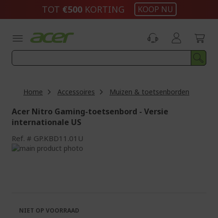
Ga
TOT
€500
KORTING
KOOP NU
naar
de
inhoud
Home
Accessoires
Muizen & toetsenborden
Acer Nitro Gaming-toetsenbord - Versie
internationale US
Ref.
GP.KBD11.01U
Ga
naar
Ga
het
naar
einde
het
van
begin
de
van
afbeeldingen-
de
NIET OP VOORRAAD
gallerij
afbeeldingen-