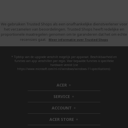
We gebruiken Trusted Shops als een onafhankelijke dienstverlener voor
het verzamelen van beoordelingen. Trusted Shops heeft redelijke en
proportionele maatregelen genomen om te garanderen dat het om echte
recensies gaat.
Meer informatie over Trusted Shops
* Tijdstip van de upgrade verschilt mogelijk per apparaat. Beschikbaarheid en
functies van app verschillen per regio. Voor bepaalde functies is specifieke
hardware vereist (zie
https://www.microsoft.com/nl-nl/windows/windows-11-specifications).
ACER
h
i
SERVICE
d
h
d
i
ACCOUNT
e
d
h
n
d
i
ACER STORE
e
d
h
n
d
i