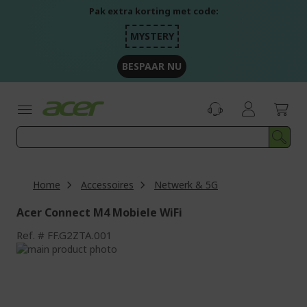
Ga
Pak extra korting met code:
naar
de
MYSTERY
inhoud
BESPAAR NU
Home
Accessoires
Netwerk & 5G
Acer Connect M4 Mobiele WiFi
Ref.
FF.G2ZTA.001
Ga
naar
Ga
het
naar
einde
het
van
begin