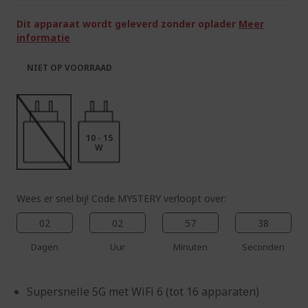
de
van
afbeeldingen-
de
Dit apparaat wordt geleverd zonder oplader
Meer
gallerij
afbeeldingen-
informatie
gallerij
NIET OP VOORRAAD
10 - 15
W
Wees er snel bij! Code MYSTERY verloopt over:
02
02
57
37
Dagen
Uur
Minuten
Seconden
Supersnelle 5G met WiFi 6 (tot 16 apparaten)