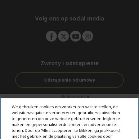
e
d
n
d
e
Volg ons op social media
n
Zwroty i odstąpienie
Odstąpienie od umowy
Ondersteuning
Gratis
Met 0%
voor en na de
bezorging
Rente
We gebruiken cookies om voorkeuren vast te stellen, de
aankoop
websitenavigatie te verbeteren en gebruikersstatistieken
te genereren om onze website gebruikersvriendelijker te
© 2026 Acer Inc.
maken en gepersonaliseerde content en advertentie te
CPYou BV is de erkende reseller van de producten en diensten die
tonen. Door op 'Alles accepteren' te klikken, ga je akkoord
in deze winkel worden aangeboden.
met het gebruik en de plaatsing van alle cookies door