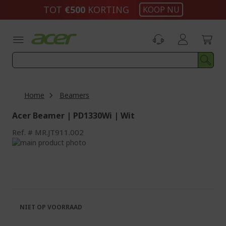
Ga
TOT
€500
KORTING
KOOP NU
naar
de
inhoud
Home
Beamers
Acer Beamer | PD1330Wi | Wit
Ref.
MR.JT911.002
Ga
naar
Ga
het
naar
einde
het
van
begin
de
van
afbeeldingen-
de
NIET OP VOORRAAD
gallerij
afbeeldingen-
gallerij