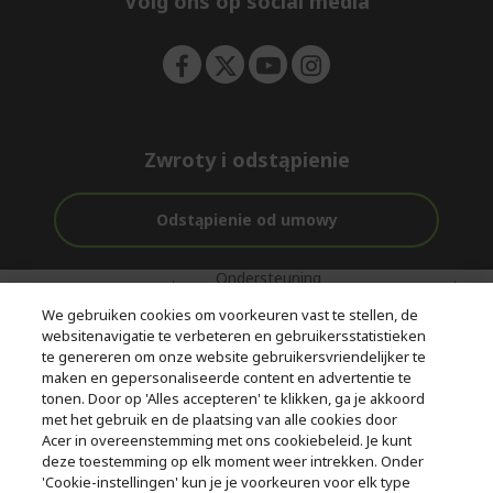
Volg ons op social media
n
Zwroty i odstąpienie
Odstąpienie od umowy
Ondersteuning
Gratis
Met 0%
voor en na de
bezorging
Rente
We gebruiken cookies om voorkeuren vast te stellen, de
aankoop
websitenavigatie te verbeteren en gebruikersstatistieken
te genereren om onze website gebruikersvriendelijker te
© 2026 Acer Inc.
maken en gepersonaliseerde content en advertentie te
CPYou BV is de erkende reseller van de producten en diensten die
tonen. Door op 'Alles accepteren' te klikken, ga je akkoord
in deze winkel worden aangeboden.
met het gebruik en de plaatsing van alle cookies door
Acer in overeenstemming met ons cookiebeleid. Je kunt
deze toestemming op elk moment weer intrekken. Onder
'Cookie-instellingen' kun je je voorkeuren voor elk type