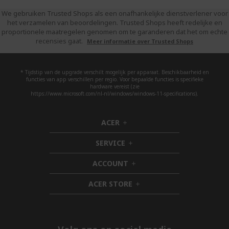
We gebruiken Trusted Shops als een onafhankelijke dienstverlener voor
het verzamelen van beoordelingen. Trusted Shops heeft redelijke en
proportionele maatregelen genomen om te garanderen dat het om echte
recensies gaat.
Meer informatie over Trusted Shops
* Tijdstip van de upgrade verschilt mogelijk per apparaat. Beschikbaarheid en
functies van app verschillen per regio. Voor bepaalde functies is specifieke
hardware vereist (zie
https://www.microsoft.com/nl-nl/windows/windows-11-specifications).
ACER
h
i
SERVICE
d
h
d
i
ACCOUNT
e
d
h
n
d
i
ACER STORE
e
d
h
n
d
i
e
d
n
d
e