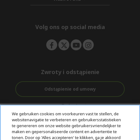
e
d
h
n
d
i
e
d
n
d
e
Volg ons op social media
n
Zwroty i odstąpienie
Odstąpienie od umowy
Ondersteuning
Gratis
Met 0%
voor en na de
We gebruiken cookies om voorkeuren vast te stellen, de
bezorging
Rente
aankoop
websitenavigatie te verbeteren en gebruikersstatistieken
te genereren om onze website gebruikersvriendelijker te
© 2026 Acer Inc.
maken en gepersonaliseerde content en advertentie te
tonen. Door op 'Alles accepteren' te klikken, ga je akkoord
CPYou BV is de erkende reseller van de producten en diensten die