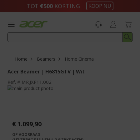
Ga
TOT
€500
KORTING
KOOP NU
naar
de
inhoud
Home
Beamers
Home Cinema
Acer Beamer | H6815GTV | Wit
Ref.
MR.JXP11.002
Ga
naar
Ga
het
naar
einde
het
van
begin
de
van
€ 1.099,90
afbeeldingen-
de
gallerij
afbeeldingen-
OP VOORRAAD
gallerij
(LEVERING BINNEN 1-3 WERKDAGEN)