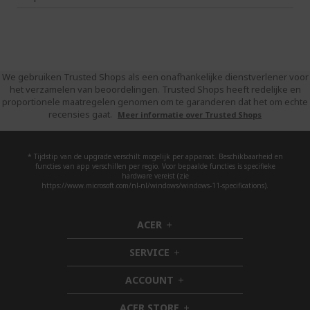
We gebruiken Trusted Shops als een onafhankelijke dienstverlener voor
het verzamelen van beoordelingen. Trusted Shops heeft redelijke en
proportionele maatregelen genomen om te garanderen dat het om echte
recensies gaat.
Meer informatie over Trusted Shops
* Tijdstip van de upgrade verschilt mogelijk per apparaat. Beschikbaarheid en
functies van app verschillen per regio. Voor bepaalde functies is specifieke
hardware vereist (zie
https://www.microsoft.com/nl-nl/windows/windows-11-specifications).
ACER
h
i
SERVICE
d
h
d
i
ACCOUNT
e
d
h
n
d
i
ACER STORE