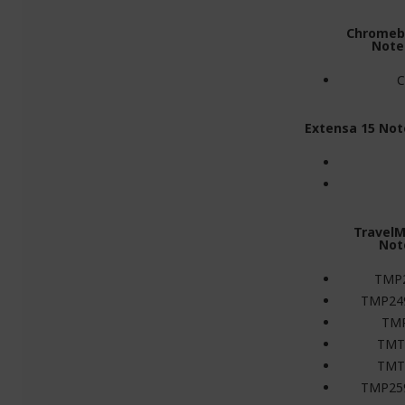
Chromeb
Note
C
Extensa 15 Not
TravelM
Not
TMP
TMP24
TM
TMT
TMT
TMP25