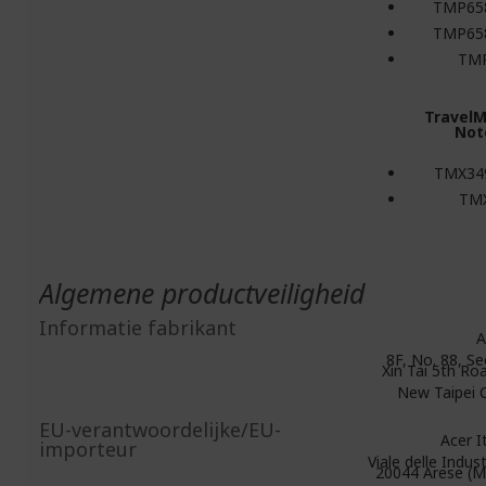
TMP65
TMP65
TM
TravelM
Not
TMX34
TM
Algemene productveiligheid
Informatie fabrikant
A
8F, No. 88, Se
Xin Tai 5th Roa
New Taipei C
EU-verantwoordelijke/EU-
Acer Ita
importeur
Viale delle Indust
20044 Arese (MI