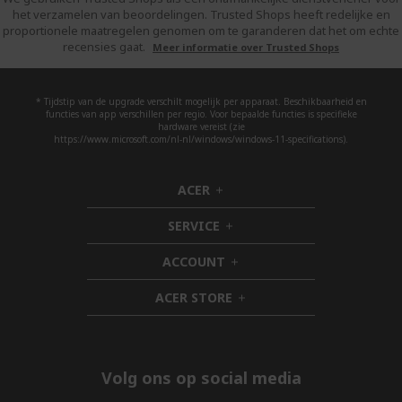
het verzamelen van beoordelingen. Trusted Shops heeft redelijke en
proportionele maatregelen genomen om te garanderen dat het om echte
recensies gaat.
Meer informatie over Trusted Shops
* Tijdstip van de upgrade verschilt mogelijk per apparaat. Beschikbaarheid en
functies van app verschillen per regio. Voor bepaalde functies is specifieke
hardware vereist (zie
https://www.microsoft.com/nl-nl/windows/windows-11-specifications).
ACER
h
i
SERVICE
d
h
d
i
ACCOUNT
e
d
h
n
d
i
ACER STORE
e
d
h
n
d
i
e
d
n
d
e
Volg ons op social media
n