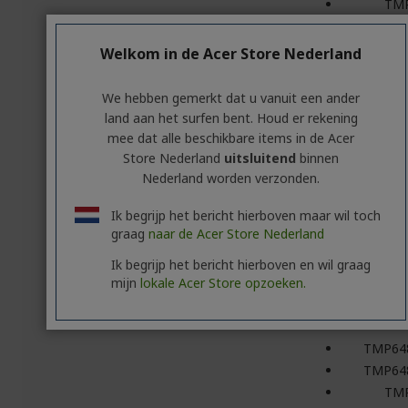
TM
TMT
TMT
Welkom in de Acer Store Nederland
TMZ5-
TMZ5-5
We hebben gemerkt dat u vanuit een ander
land aan het surfen bent. Houd er rekening
mee dat alle beschikbare items in de Acer
TravelM
Note
Store Nederland
uitsluitend
binnen
Nederland worden verzonden.
TMP45
TM
Ik begrijp het bericht hierboven maar wil toch
TMP44
graag
naar de Acer Store Nederland
TM
Ik begrijp het bericht hierboven en wil graag
mijn
lokale Acer Store opzoeken.
TravelM
Note
TMP64
TMP64
TM