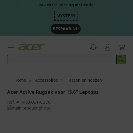
Ga
Pak extra korting met code:
naar
de
MYSTERY
inhoud
BESPAAR NU
Home
Accessoires
Tassen en hoezen
Acer Active Rugzak voor 15.6" Laptops
Ref.
NP.BAG1A.278
Ga
naar
Ga
het
naar
einde
het
van
begin