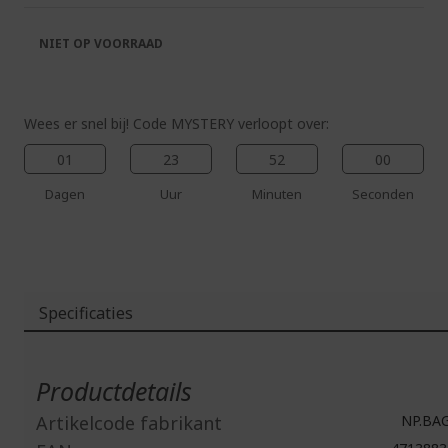
de
van
afbeeldingen-
de
NIET OP VOORRAAD
gallerij
afbeeldingen-
gallerij
Wees er snel bij! Code MYSTERY verloopt over:
01
23
51
59
Dagen
Uur
Minuten
Seconden
Specificaties
Meer
informatie
Productdetails
Artikelcode fabrikant
NP.BAG