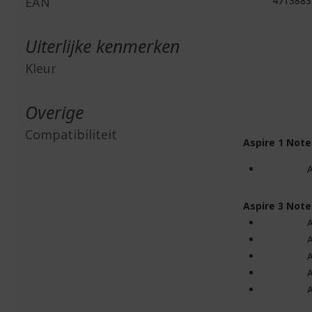
EAN
4713883
Uiterlijke kenmerken
Kleur
Overige
Compatibiliteit
Aspire 1 Not
Aspire 3 Not