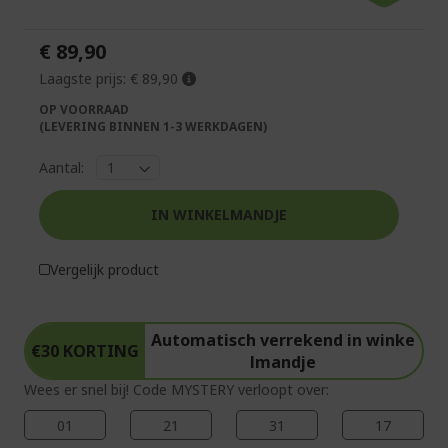
van
begin
de
van
€ 89,90
afbeeldingen-
de
gallerij
afbeeldingen-
Laagste prijs:
€ 89,90
gallerij
OP VOORRAAD
(LEVERING BINNEN 1-3 WERKDAGEN)
Aantal:
IN WINKELMANDJE
Vergelijk product
Automatisch verrekend in winke
€30 KORTING
lmandje
Wees er snel bij! Code MYSTERY verloopt over:
01
21
31
17