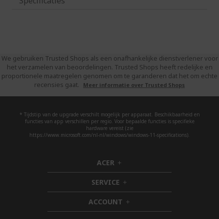
Specificaties
We gebruiken Trusted Shops als een onafhankelijke dienstverlener voor
het verzamelen van beoordelingen. Trusted Shops heeft redelijke en
proportionele maatregelen genomen om te garanderen dat het om echte
recensies gaat.
Meer informatie over Trusted Shops
* Tijdstip van de upgrade verschilt mogelijk per apparaat. Beschikbaarheid en
functies van app verschillen per regio. Voor bepaalde functies is specifieke
hardware vereist (zie
https://www.microsoft.com/nl-nl/windows/windows-11-specifications).
ACER
h
i
SERVICE
d
h
d
i
ACCOUNT
e
d
h
n
d
i