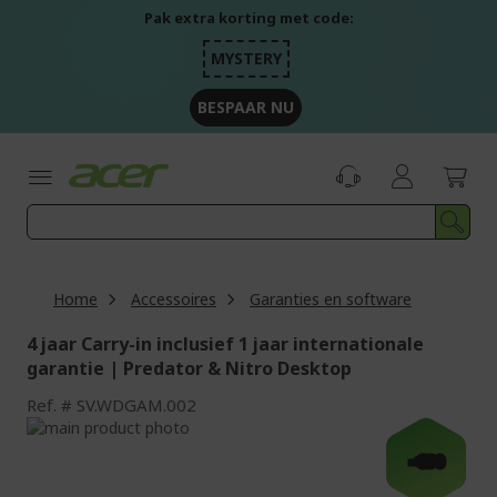
Ga
Pak extra korting met code:
naar
de
MYSTERY
inhoud
BESPAAR NU
Home
Accessoires
Garanties en software
4 jaar Carry-in inclusief 1 jaar internationale
garantie | Predator & Nitro Desktop
Ref.
SV.WDGAM.002
Ga
naar
Ga
-€30
het
naar
einde
het