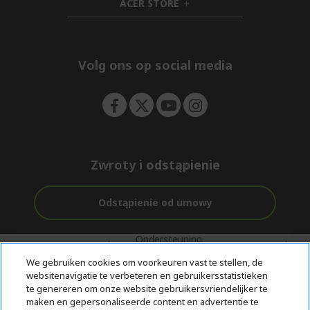
ACER STORE
e
d
h
n
d
i
e
d
n
d
e
Volg ons op social media
n
Zwroty i odstąpienie
Odstąpienie od umowy
Ondersteuning
Gratis
Met 0%
voor en na de
bezorging
Rente
We gebruiken cookies om voorkeuren vast te stellen, de
aankoop
websitenavigatie te verbeteren en gebruikersstatistieken
te genereren om onze website gebruikersvriendelijker te
© 2026 Acer Inc.
maken en gepersonaliseerde content en advertentie te