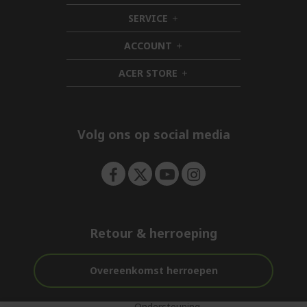
i
SERVICE
d
h
d
i
ACCOUNT
e
d
h
n
d
i
ACER STORE
e
d
h
n
d
i
e
d
n
d
e
Volg ons op social media
n
Retour & herroeping
Overeenkomst herroepen
Ondersteuning