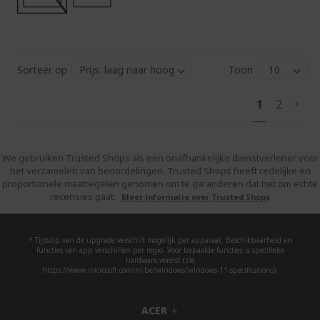
Sorteer op
Toon
Pag
U
Pagina
1
2
Pagi
Volg
lees
momentee
pagina
We gebruiken Trusted Shops als een onafhankelijke dienstverlener voor
het verzamelen van beoordelingen. Trusted Shops heeft redelijke en
proportionele maatregelen genomen om te garanderen dat het om echte
recensies gaat.
Meer informatie over Trusted Shops
* Tijdstip van de upgrade verschilt mogelijk per apparaat. Beschikbaarheid en
functies van app verschillen per regio. Voor bepaalde functies is specifieke
hardware vereist (zie
https://www.microsoft.com/nl-be/windows/windows-11-specifications).
ACER
h