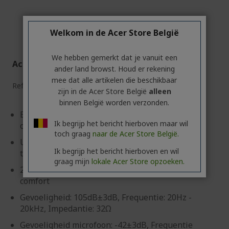
Welkom in de Acer Store België
We hebben gemerkt dat je vanuit een
Acer Over-Ear Headset Conference
ander land browst. Houd er rekening
mee dat alle artikelen die beschikbaar
Ref.
GP.HDS11.01N
zijn in de Acer Store België
alleen
binnen België worden verzonden.
Eenvoudig en comfortabel ontwerp met
Ik begrijp het bericht hierboven maar wil
omnidirectionele microfoon
toch graag
naar de Acer Store België.
USB A-connector met eenvoudige Plug & Play-
Ik begrijp het bericht hierboven en wil
technologie
graag mijn
lokale Acer Store opzoeken.
2 m lange kabel voor voldoende flexibiliteit en
comfort
Gevoeligheid: 105dB±3dB, Frequentie: 20Hz -
20kHz, Impedantie: 32Ω
Gevoeligheid microfoon: -42±3dB, Frequentie