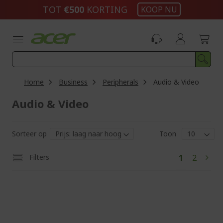
Ga
TOT
€500​
KORTING
KOOP NU
naar
de
inhoud
Home
Business
Peripherals
Audio & Video
Audio & Video
Sorteer op
Toon
Pag
U
Pagina
Filters
1
2
Pagi
Volg
lees
momentee
pagina