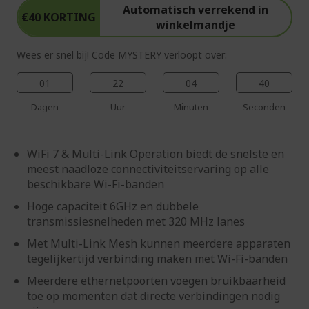
Automatisch verrekend in
€40 KORTING
winkelmandje
Wees er snel bij! Code MYSTERY verloopt over:
01
22
04
39
Dagen
Uur
Minuten
Seconden
WiFi 7 & Multi-Link Operation biedt de snelste en
meest naadloze connectiviteitservaring op alle
beschikbare Wi-Fi-banden
Hoge capaciteit 6GHz en dubbele
transmissiesnelheden met 320 MHz lanes
Met Multi-Link Mesh kunnen meerdere apparaten
tegelijkertijd verbinding maken met Wi-Fi-banden
Meerdere ethernetpoorten voegen bruikbaarheid
toe op momenten dat directe verbindingen nodig