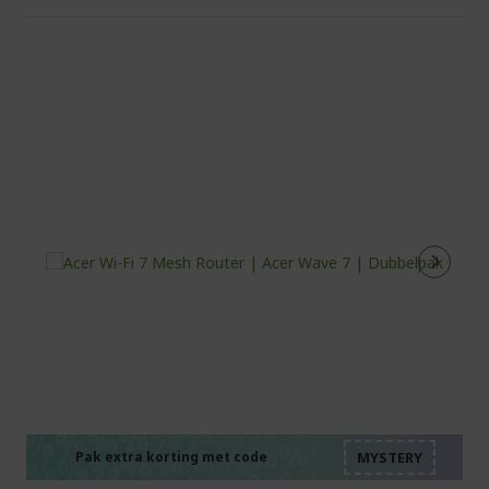
%%%%%%%%%%%%%%
%%%%%%%%%%%%%%
%%%%%%%%%%%%%%
Pak extra korting met code