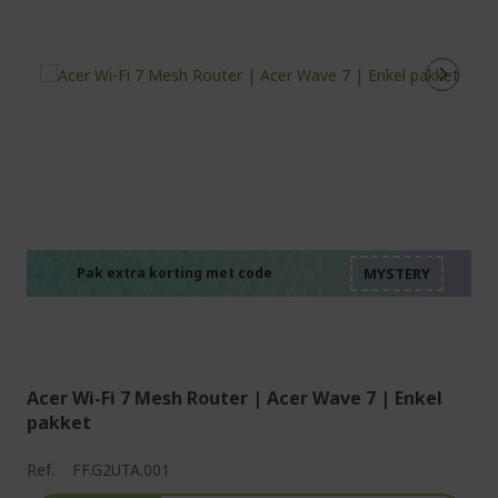
%%%%%%%%%%%%%%
%%%%%%%%%%%%%%
%%%%%%%%%%%%%%
%%%%%%%%%%%%%%
Pak extra korting met code
%%%%%%%%%%%%%%
Acer Wi-Fi 7 Mesh Router | Acer Wave 7 | Enkel
pakket
Ref.
FF.G2UTA.001