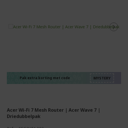
%%%%%%%%%%%%%%
%%%%%%%%%%%%%%
%%%%%%%%%%%%%%
%%%%%%%%%%%%%%
Pak extra korting met code
%%%%%%%%%%%%%%
Acer Wi-Fi 7 Mesh Router | Acer Wave 7 |
Driedubbelpak