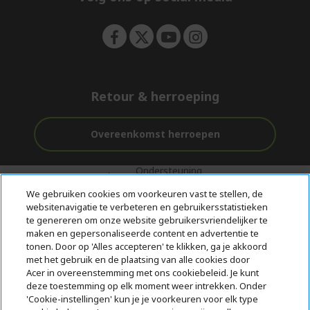
n
Retour & herroeping
Overeenkomst herroepen
Ondersteuning
Gratis
Veilig
voor en na de
bezorging
Betalen
We gebruiken cookies om voorkeuren vast te stellen, de
aankoop
websitenavigatie te verbeteren en gebruikersstatistieken
te genereren om onze website gebruikersvriendelijker te
© 2026 Acer Inc.
maken en gepersonaliseerde content en advertentie te
CPYou BV is de erkende reseller van de producten en diensten die
tonen. Door op 'Alles accepteren' te klikken, ga je akkoord
in deze winkel worden aangeboden.
met het gebruik en de plaatsing van alle cookies door
Acer in overeenstemming met ons cookiebeleid. Je kunt
deze toestemming op elk moment weer intrekken. Onder
'Cookie-instellingen' kun je je voorkeuren voor elk type