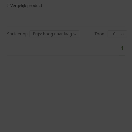
Vergelijk product
Sorteer op
Toon
Pag
U
1
lees
mom
pagi