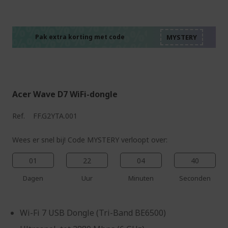
%%%%%%%%%%%%%%
%%%%%%%%%%%%%%
%%%%%%%%%%%%%%
%%%%%%%%%%%%%%
Pak extra korting met code
%%%%%%%%%%%%%%
Acer Wave D7 WiFi-dongle
Ref.
FF.G2YTA.001
Wees er snel bij! Code MYSTERY verloopt over:
01
22
04
39
Dagen
Uur
Minuten
Seconden
Wi-Fi 7 USB Dongle (Tri-Band BE6500)