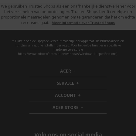
We gebruiken Trusted Shops als een onafhankelijke dienstverlener voor
het verzamelen van beoordelingen. Trusted Shops heeft redelijke en
proportionele maatregelen genomen om te garanderen dat het om echte
recensies gaat.
Meer informatie over Trusted Shops
* Tijdstip van de upgrade verschilt mogelijk per apparaat. Beschikbaarheid en
functies van app verschillen per regio. Voor bepaalde functies is specifieke
hardware vereist (zie
https://www.microsoft.com/nl-be/windows/windows-11-specifications).
ACER
h
i
SERVICE
d
h
d
i
ACCOUNT
e
d
h
n
d
i
ACER STORE
e
d
h
n
d
i
e
d
n
d
e
Volg ons op social media