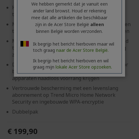
We hebben gemerkt dat je vanuit een
Hoge capaciteit 6GHz en dubbele
ander land browst. Houd er rekening
transmissiesnelheden met 320 MHz lanes
mee dat alle artikelen die beschikbaar
Met Multi-Link Mesh kunnen meerdere apparaten
zijn in de Acer Store België
alleen
tegelijkertijd verbinding maken met Wi-Fi-banden
binnen België worden verzonden.
Meerdere ethernetpoorten voegen bruikbaarheid
Ik begrijp het bericht hierboven maar wil
toe op momenten dat directe verbindingen nodig
toch graag
naar de Acer Store België.
zijn
Ik begrijp het bericht hierboven en wil
De Hybrid QoS biedt een krachtige oplossing voor
graag mijn
lokale Acer Store opzoeken.
bandbreedtebeheer, waarbij toepassingen en
apparaten naadloos voorrang krijgen
Vertrouwde bescherming met een levenslang
abonnement op Trend Micro Home Network
Security en ingebouwde WPA-encryptie
Dubbelpak
€ 199,90