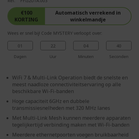
Ref.
FF.G2UTA.003
€100
Automatisch verrekend in
KORTING
winkelmandje
Wees er snel bij! Code MYSTERY verloopt over:
01
22
04
39
Dagen
Uur
Minuten
Seconden
WiFi 7 & Multi-Link Operation biedt de snelste en
meest naadloze connectiviteitservaring op alle
beschikbare Wi-Fi-banden
Hoge capaciteit 6GHz en dubbele
transmissiesnelheden met 320 MHz lanes
Met Multi-Link Mesh kunnen meerdere apparaten
tegelijkertijd verbinding maken met Wi-Fi-banden
Meerdere ethernetpoorten voegen bruikbaarheid