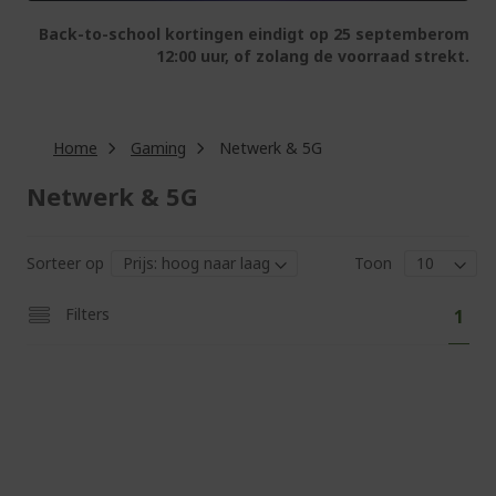
Back-to-school kortingen eindigt op 25 septemberom
12:00 uur, of zolang de voorraad strekt.
Home
Gaming
Netwerk & 5G
Netwerk & 5G
Sorteer op
Toon
Pag
U
Filters
1
lees
mom
pagi