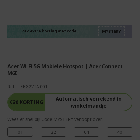
%%%%%%%%%%%%%%
%%%%%%%%%%%%%%
%%%%%%%%%%%%%%
%%%%%%%%%%%%%%
Pak extra korting met code
%%%%%%%%%%%%%%
Acer Wi-Fi 5G Mobiele Hotspot | Acer Connect
M6E
Ref.
FF.G2VTA.001
Automatisch verrekend in
€30 KORTING
winkelmandje
Wees er snel bij! Code MYSTERY verloopt over:
01
22
04
39