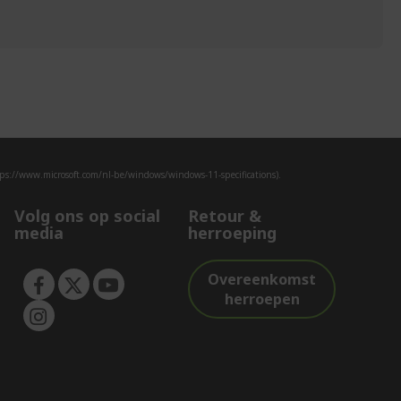
neem dan
contact met ons op.
ps://www.microsoft.com/nl-be/windows/windows-11-specifications).
Volg ons op social
Retour &
media
herroeping
Overeenkomst
herroepen