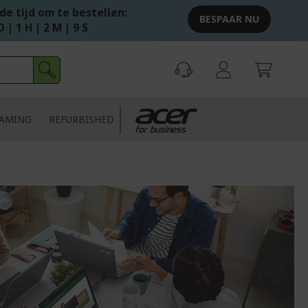
e tijd om te bestellen:
BESPAAR NU
D | 1 H | 2 M | 8 S
AMING
REFURBISHED