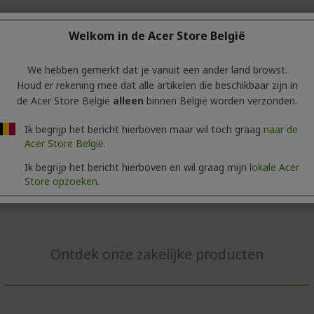
Welkom in de Acer Store België
We hebben gemerkt dat je vanuit een ander land browst.
Houd er rekening mee dat alle artikelen die beschikbaar zijn in
stemming om marketingcommunicatie van ACER te ontvangen. J
de Acer Store België
alleen
binnen België worden verzonden.
de link in de e-mail.
*
Ik begrijp het bericht hierboven maar wil toch graag
naar de
Acer Store België.
Verzoek verzenden
Ik begrijp het bericht hierboven en wil graag mijn
lokale Acer
Store opzoeken.
Ontdek onze zakelijke producten