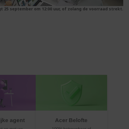
gt 25 september om 12:00 uur, of zolang de voorraad strekt.
ijke agent
Acer Belofte
ct op met uw
100% betrouwbaar of