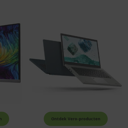
n
Ontdek Vero-producten