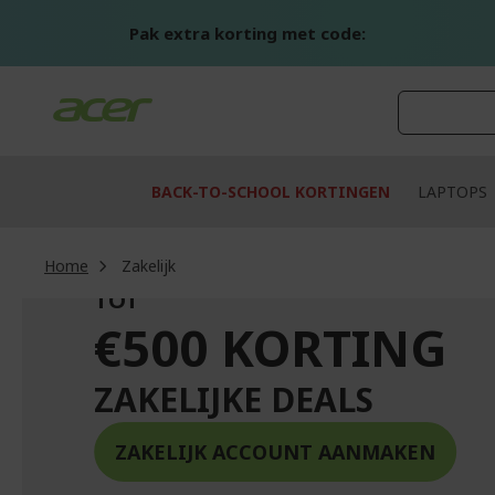
Ga
naar
Pak extra korting met code:
de
inhoud
BACK-TO-SCHOOL KORTINGEN
LAPTOPS
Home
Zakelijk
TOT
€500 KORTING
ZAKELIJKE DEALS
ZAKELIJK ACCOUNT AANMAKEN