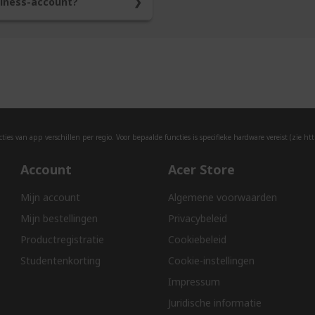
siness-account?
lijk van de status. U ontvangt
aanmeldt voor een account, 
n helpen bij het kiezen van de
e mogelijkheid om extra
idsbelofte - neem contact op
ervoor in aanmerking komt.
ies van app verschillen per regio. Voor bepaalde functies is specifieke hardware vereist (zie
htt
Account
Acer Store
Mijn account
Algemene voorwaarden
Mijn bestellingen
Privacybeleid
Productregistratie
Cookiebeleid
Studentenkorting
Cookie-instellingen
Impressum
Juridische informatie