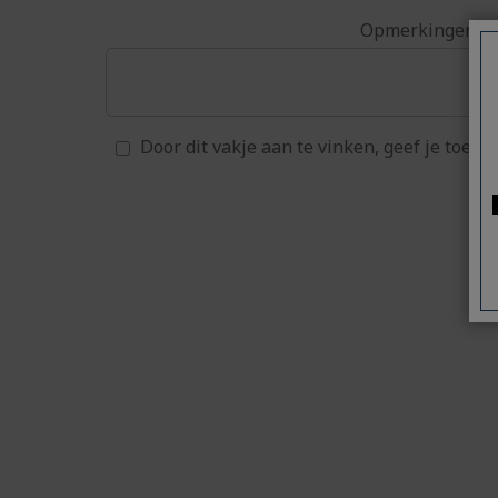
Opmerkingen
Door dit vakje aan te vinken, geef je toe