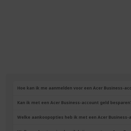
Hoe kan ik me aanmelden voor een Acer Business-ac
Als uw bedrijf btw-geregistreerd is,
kunt u zich aanmelde
Kan ik met een Acer Business-account geld besparen
account
. U dient uw bedrijfs- en contactgegevens op te ge
Ja, u ontvangt een korting van minimaal 5% op alle aankope
Welke aankoopopties heb ik met een Acer Business-
kortingen beschikbaar.
U kunt betalen met creditcard, pinpas en bankoverschrijvin