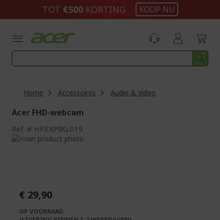
Ga
TOT
€500​
KORTING
KOOP NU
naar
de
inhoud
Home
Accessoires
Audio & Video
Acer FHD-webcam
Ref.
HP.EXPBG.019
Ga
naar
Ga
het
naar
einde
het
van
begin
de
van
€ 29,90
afbeeldingen-
de
gallerij
afbeeldingen-
OP VOORRAAD
gallerij
(LEVERING BINNEN 1-3 WERKDAGEN)