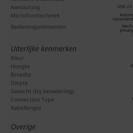
Aansluiting
USB 2.0
Microfoontechniek
Automa
ruisonderd
Bedieningselementen
Mecha
privacy
Uiterlijke kenmerken
Kleur
Hoogte
4
Breedte
Diepte
Gewicht (bij benadering)
Connection Type
Kabellengte
Overige