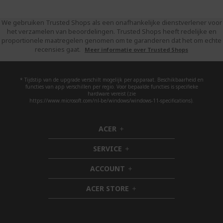
We gebruiken Trusted Shops als een onafhankelijke dienstverlener voor
het verzamelen van beoordelingen. Trusted Shops heeft redelijke en
proportionele maatregelen genomen om te garanderen dat het om echte
recensies gaat.
Meer informatie over Trusted Shops
* Tijdstip van de upgrade verschilt mogelijk per apparaat. Beschikbaarheid en
functies van app verschillen per regio. Voor bepaalde functies is specifieke
hardware vereist (zie
https://www.microsoft.com/nl-be/windows/windows-11-specifications).
ACER
h
i
SERVICE
d
h
d
i
ACCOUNT
e
d
h
n
d
i
ACER STORE
e
d
h
n
d
i
e
d
n
d