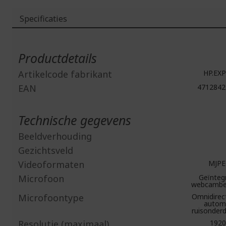
Specificaties
Meer
informatie
Productdetails
Artikelcode fabrikant
HP.EXP
EAN
4712842
Technische gegevens
Beeldverhouding
Gezichtsveld
Videoformaten
MJPE
Microfoon
Geïntegr
webcambe
Microfoontype
Omnidirect
autom
ruisonderd
Resolutie (maximaal)
1920