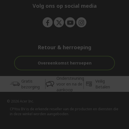
e
Volg ons op social media
n
Retour & herroeping
Overeenkomst herroepen
Ondersteuning
Gratis
Veilig
voor en na de
bezorging
Betalen
aankoop
© 2026 Acer Inc.
CPYou BV is de erkende reseller van de producten en diensten die
in deze winkel worden aangeboden.