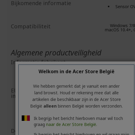
Bijkomende informatie
Sensor O
Compatibiliteit
Windows 7/8
macOS 10.4+,
Algemene productveiligheid
Informatie fabrikant
A
Welkom in de Acer Store België
8F, No. 88, Se
Xin Tai 5th Roa
New Taipei C
We hebben gemerkt dat je vanuit een ander
EU-verantwoordelijke/EU-
land browst. Houd er rekening mee dat alle
Acer Ita
importeur
artikelen die beschikbaar zijn in de Acer Store
Viale delle Indust
20044 Arese (MI
België
alleen
binnen België worden verzonden.
https://www.acer
E-mail:
ace
Ik begrijp het bericht hierboven maar wil toch
srl@lega
graag
naar de Acer Store België.
Document-/afbeeldingsveiligheid
Accessoir
Ik begrijp het bericht hierboven en wil graag mijn