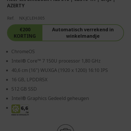
AZERTY
Ref.
NX.JCLEH.005
€200
Automatisch verrekend in
KORTING
winkelmandje
ChromeOS
Intel® Core™ 7 150U processor 1,80 GHz
40,6 cm (16") WUXGA (1920 x 1200) 16:10 IPS
16 GB, LPDDR5X
512 GB SSD
Intel® Graphics Gedeeld geheugen