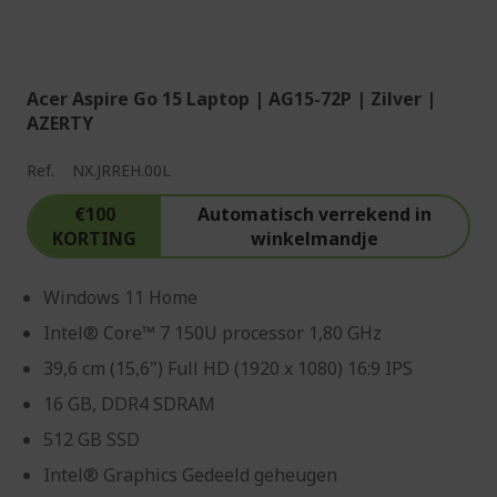
Acer Aspire Go 15 Laptop | AG15-72P | Zilver |
AZERTY
Ref.
NX.JRREH.00L
€100
Automatisch verrekend in
KORTING
winkelmandje
Windows 11 Home
Intel® Core™ 7 150U processor 1,80 GHz
39,6 cm (15,6") Full HD (1920 x 1080) 16:9 IPS
16 GB, DDR4 SDRAM
512 GB SSD
Intel® Graphics Gedeeld geheugen