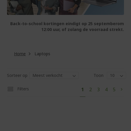
Back-to-school kortingen eindigt op 25 septemberom
12:00 uur, of zolang de voorraad strekt.
Home
Laptops
Sorteer op
Toon
Pag
U
Pagina
Pagina
Pagina
Pagina
Filters
1
2
3
4
5
Pagi
Volg
lees
momenteel
pagina