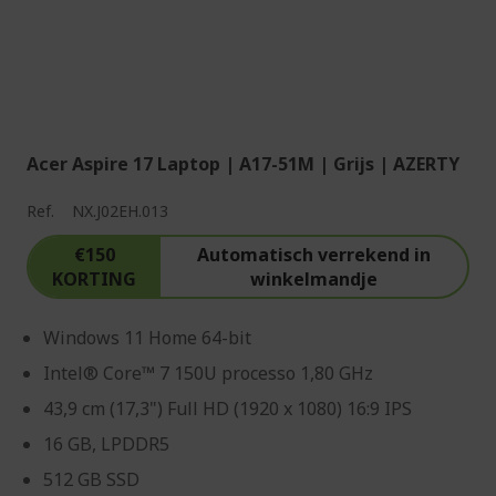
Acer Aspire 17 Laptop | A17-51M | Grijs | AZERTY
Ref.
NX.J02EH.013
€150
Automatisch verrekend in
KORTING
winkelmandje
Windows 11 Home 64-bit
Intel® Core™ 7 150U processo 1,80 GHz
43,9 cm (17,3") Full HD (1920 x 1080) 16:9 IPS
16 GB, LPDDR5
512 GB SSD