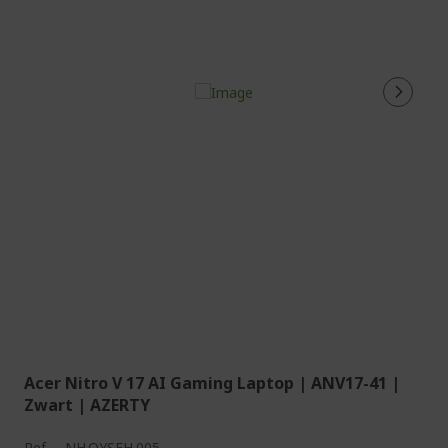
Acer Nitro V 17 AI Gaming Laptop | ANV17-41 |
Zwart | AZERTY
Ref.
NH.QYSEH.005