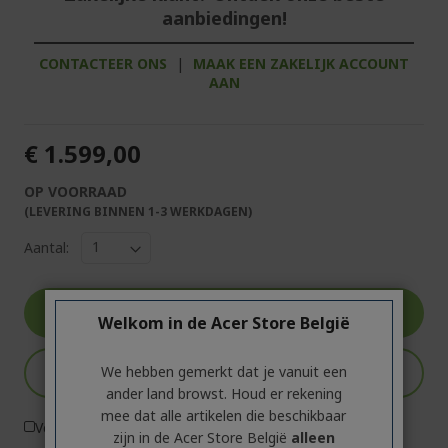
aanbiedingen!
CONTACTEER ONS
|
MAAK EEN ZAKELIJK ACCOUNT
AAN
€ 1.599,00
OP VOORRAAD
(LEVERING BINNEN 1-3 WERKDAGEN)
Aantal:
Ga naar product
Welkom in de Acer Store België
We hebben gemerkt dat je vanuit een
In winkelmandje
ander land browst. Houd er rekening
mee dat alle artikelen die beschikbaar
Vergelijk product
zijn in de Acer Store België
alleen