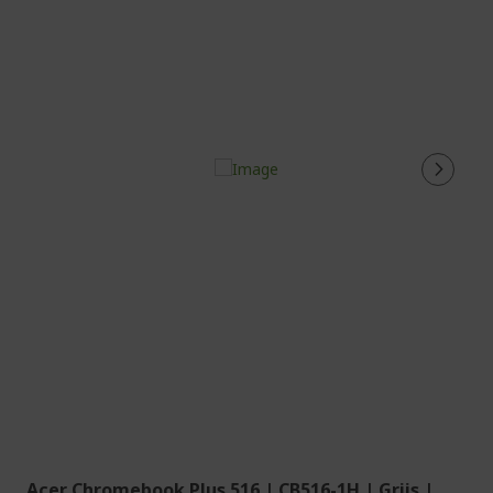
Acer Chromebook Plus 516 | CB516-1H | Grijs |