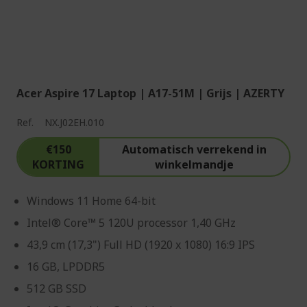
Acer Aspire 17 Laptop | A17-51M | Grijs | AZERTY
Ref.
NX.J02EH.010
€150
Automatisch verrekend in
KORTING
winkelmandje
Windows 11 Home 64-bit
Intel® Core™ 5 120U processor 1,40 GHz
43,9 cm (17,3") Full HD (1920 x 1080) 16:9 IPS
16 GB, LPDDR5
512 GB SSD