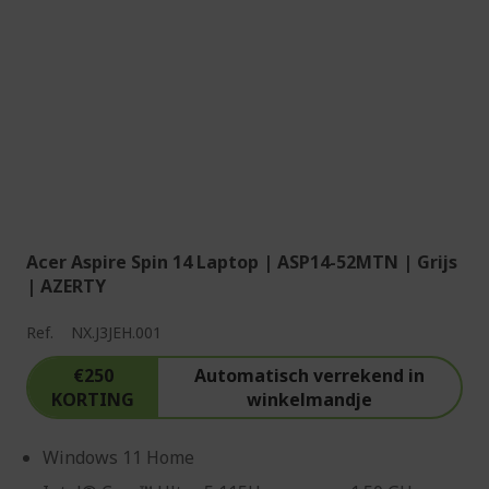
Acer Aspire Spin 14 Laptop | ASP14-52MTN | Grijs
| AZERTY
Ref.
NX.J3JEH.001
€250
Automatisch verrekend in
KORTING
winkelmandje
Windows 11 Home