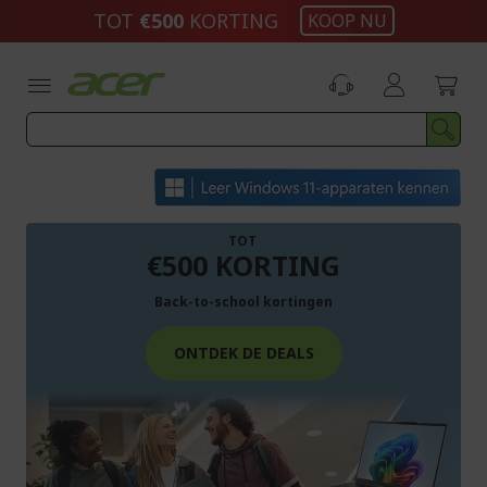
Ga
TOT
€500​
KORTING
KOOP NU
naar
de
inhoud
TOT
€500 KORTING
Back-to-school kortingen
ONTDEK DE DEALS