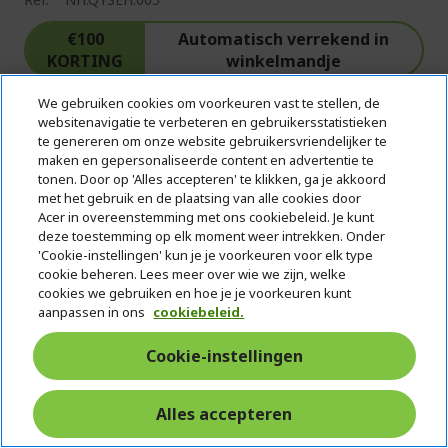
€100
Automatisch verrekend in
KORTING
winkelmandje
We gebruiken cookies om voorkeuren vast te stellen, de
Windows 11 Home 64-bit
websitenavigatie te verbeteren en gebruikersstatistieken
te genereren om onze website gebruikersvriendelijker te
AMD Ryzen™ AI 7 260 processor 3,80 GHz
maken en gepersonaliseerde content en advertentie te
43,9 cm (17,3") Full HD (1920 x 1080) 16:9 IPS 144
tonen. Door op 'Alles accepteren' te klikken, ga je akkoord
met het gebruik en de plaatsing van alle cookies door
Hz
Acer in overeenstemming met ons cookiebeleid. Je kunt
16 GB, DDR5 SDRAM
deze toestemming op elk moment weer intrekken. Onder
'Cookie-instellingen' kun je je voorkeuren voor elk type
512 GB SSD
cookie beheren. Lees meer over wie we zijn, welke
cookies we gebruiken en hoe je je voorkeuren kunt
NVIDIA® GeForce RTX™ 5050 met 8 GB toegewijd
aanpassen in ons
cookiebeleid.
geheugen
Cookie-instellingen
Alles accepteren