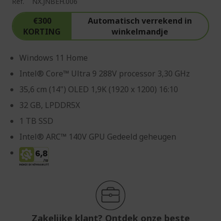
Ref.
NX.JNBEH.006
€300
Automatisch verrekend in
KORTING
winkelmandje
Windows 11 Home
Intel® Core™ Ultra 9 288V processor 3,30 GHz
35,6 cm (14") OLED 1,9K (1920 x 1200) 16:10
32 GB, LPDDR5X
1 TB SSD
Intel® ARC™ 140V GPU Gedeeld geheugen
Zakelijke klant? Ontdek onze beste