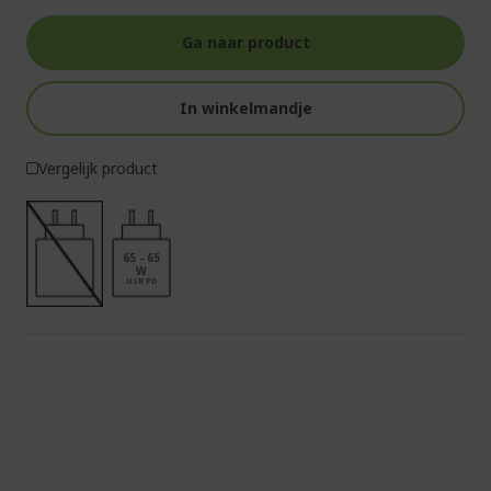
Ga naar product
In winkelmandje
Vergelijk product
65 - 65
W
USB PD