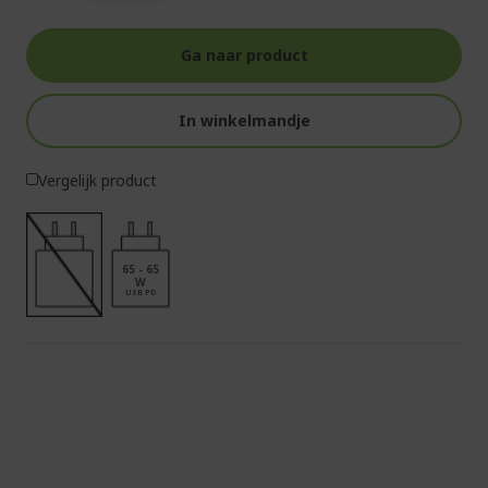
Ga naar product
In winkelmandje
Vergelijk product
65 - 65
W
USB PD