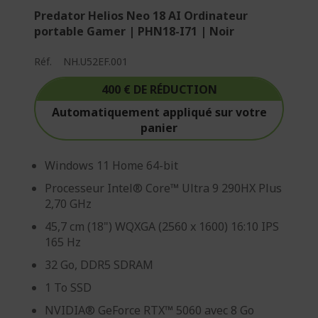
Predator Helios Neo 18 AI Ordinateur
portable Gamer | PHN18-I71 | Noir
Réf.
NH.U52EF.001
400 € DE RÉDUCTION
Automatiquement appliqué sur votre
panier
Windows 11 Home 64-bit
Processeur Intel® Core™ Ultra 9 290HX Plus
2,70 GHz
45,7 cm (18") WQXGA (2560 x 1600) 16:10 IPS
165 Hz
32 Go, DDR5 SDRAM
1 To SSD
NVIDIA® GeForce RTX™ 5060 avec 8 Go