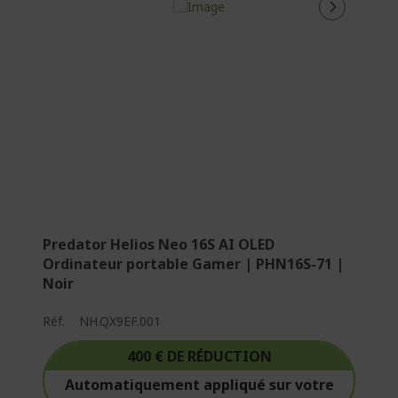
c
t
u
e
l
l
e
m
e
n
t
Predator Helios Neo 16S AI OLED
l
Ordinateur portable Gamer | PHN16S-71 |
a
Noir
p
a
Réf.
NH.QX9EF.001
g
e
400 € DE RÉDUCTION
Automatiquement appliqué sur votre