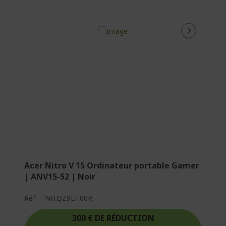
Acer Nitro V 15 Ordinateur portable Gamer
| ANV15-52 | Noir
Réf.
NH.QZ9EF.00R
300 € DE RÉDUCTION