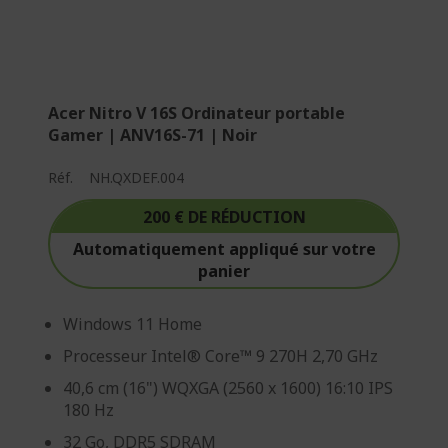
Acer Nitro V 16S Ordinateur portable
Gamer | ANV16S-71 | Noir
Réf.
NH.QXDEF.004
200 € DE RÉDUCTION
Automatiquement appliqué sur votre
panier
Windows 11 Home
Processeur Intel® Core™ 9 270H 2,70 GHz
40,6 cm (16") WQXGA (2560 x 1600) 16:10 IPS
180 Hz
32 Go, DDR5 SDRAM