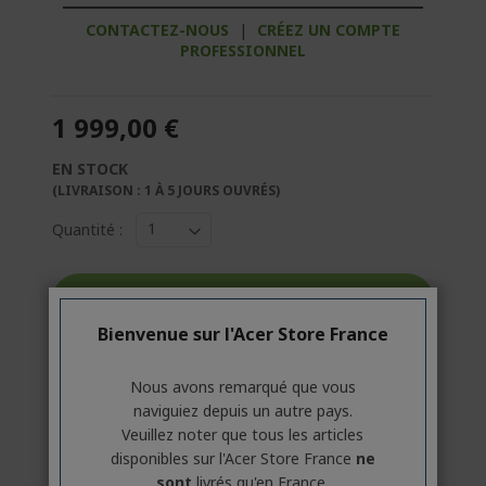
CONTACTEZ-NOUS
|
CRÉEZ UN COMPTE
PROFESSIONNEL
1 999,00 €
EN STOCK
(LIVRAISON : 1 À 5 JOURS OUVRÉS)
Quantité :
Aller au produit
Bienvenue sur l'Acer Store France
Ajouter au panier
Nous avons remarqué que vous
naviguiez depuis un autre pays.
Comparer
Veuillez noter que tous les articles
disponibles sur l'Acer Store France
ne
sont
livrés qu'en France.