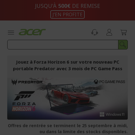
Aller
JUSQU'À
500€
DE REMISE
au
J’EN PROFITE
contenu
Jouez à Forza Horizon 6 sur votre nouveau PC
portable Predator avec 3 mois de PC Game Pass
Offres de rentrée se terminent le 25 septembre à midi,
ou dans la limite des stocks disponibles.