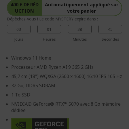
400 € DE RÉD
Automatiquement appliqué sur
UCTION
votre panier
Dépêchez-vous ! Le code MYSTERY expire dans :
03
01
38
44
Jours
Heures
Minutes
Secondes
Windows 11 Home
Processeur AMD Ryzen AI 9 365 2 GHz
45,7 cm (18") WQXGA (2560 x 1600) 16:10 IPS 165 Hz
32 Go, DDR5 SDRAM
1 To SSD
NVIDIA® GeForce® RTX™ 5070 avec 8 Go mémoire
dédiée