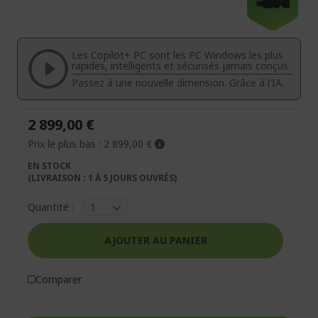
-400 €
la
au
fin
début
de
de
la
la
Les Copilot+ PC sont les PC Windows les plus
galerie
Galerie
rapides, intelligents et sécurisés jamais conçus.
d’images
d’images
Passez à une nouvelle dimension. Grâce à l'IA.
2 899,00 €
Prix le plus bas :
2 899,00 €
EN STOCK
(LIVRAISON : 1 À 5 JOURS OUVRÉS)
Quantité :
AJOUTER AU PANIER
Comparer