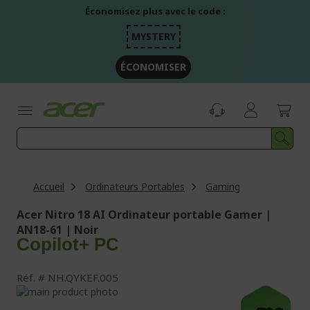
Aller
Économisez plus avec le code :
au
contenu
MYSTERY
ÉCONOMISER
Accueil
Ordinateurs Portables
Gaming
Acer Nitro 18 AI Ordinateur portable Gamer |
AN18-61 | Noir
Copilot+ PC
Réf.
NH.QYKEF.005
Passer
à
Passer