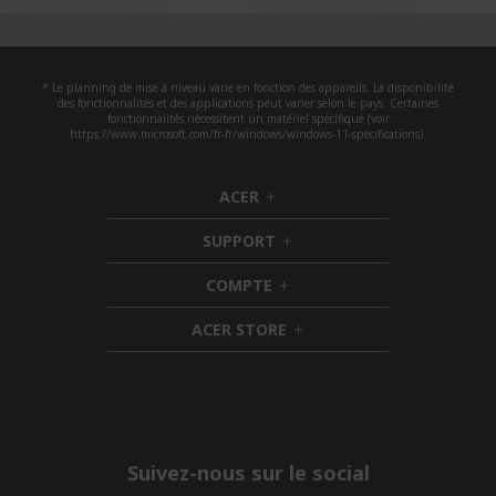
* Le planning de mise à niveau varie en fonction des appareils. La disponibilité
des fonctionnalités et des applications peut varier selon le pays. Certaines
fonctionnalités nécessitent un matériel spécifique (voir
https://www.microsoft.com/fr-fr/windows/windows-11-specifications).
ACER
h
i
SUPPORT
d
h
d
i
COMPTE
e
h
d
n
i
d
ACER STORE
d
e
h
d
n
i
e
d
n
d
e
n
Suivez-nous sur le social