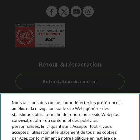
Retour & rétractation
Rétractation du contrat
Accompagnement
Livraison
Paiement
Nous utilisons des cookies pour détecter les préférences,
avant et après-
Gratuite
Sécurisé
améliorer la navigation sur le site Web, générer des
vente
statistiques utilisateur afin de rendre notre site Web plus
convivial, et offrir du contenu et des publicités
© 2026 Acer Inc.
personnalisés. En cliquant sur « Accepter tout », vous
CPYou BV est le revendeur et marchand agréé pour les produits et
acceptez l'utilisation et le placement de tous les cookies
services proposés au sein de ce magasin.
par Acer, conformément à notre Politique en matière de