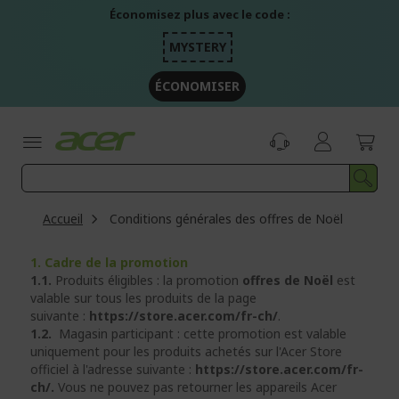
Aller
Économisez plus avec le code :
au
contenu
MYSTERY
ÉCONOMISER
Accueil
Conditions générales des offres de Noël
1. Cadre de la promotion
1.1.
Produits éligibles : la promotion
offres de Noël
est
valable sur tous les produits de la page
suivante :
https://store.acer.com/fr-ch/
.
1.2.
Magasin participant : cette promotion est valable
uniquement pour les produits achetés sur l'Acer Store
officiel à l'adresse suivante :
https://store.acer.com/fr-
ch/.
Vous ne pouvez pas retourner les appareils Acer