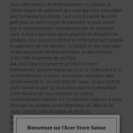
Nous effectuerons le remboursement en utilisant le
même moyen de paiement que celui que vous avez utilisé
pour la transaction initiale, sauf accord exprès de votre
part pour un autre moyen de paiement et pour autant
que le remboursement n’occasionne pas de frais pour
vous. À moins que nous ayons proposé de récupérer les
produits, nous pouvons différer le remboursement jusqu’à
récupération de ces derniers, ou jusqu’à ce que vous ayez
fourni une preuve de leur expédition, la date retenue
étant celle du premier de ces faits.
4.4.
Vous devez renvoyer les produits à notre
représentant autorisé Asplex sp z.o.o, ul. Graniczna 8 D-E,
54-610 Wroclaw, Pologne, ou nous les remettre, sans
retard excessif et, en tout état de cause, au plus tard 30
jours suivant le jour où vous nous avez la communiqué
votre décision de vous rétracter du contrat
conformément à l’article 4.2. Ce délai est respecté si vous
renvoyez les produits avant l’expiration du délai de 30
jours. Compte tenu du risque de perte ou
d’endommagement des produits tel que mentionné à
l’article 6.6, nous recommandons l’utilisation d’un
Bienvenue sur l'Acer Store Suisse
transporteur qui permet le suivi et la surveillance de l'état