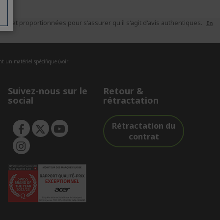
es et proportionnées pour s'assurer qu'il s'agit d'avis authentiques.
En
nt un matériel spécifique (voir
Suivez-nous sur le
Retour &
social
rétractation
Rétractation du
contrat