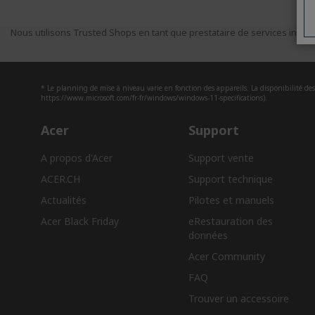
Nous utilisons Trusted Shops en tant que prestataire de services indépe
* Le planning de mise à niveau varie en fonction des appareils. La disponibilité des 
https://www.microsoft.com/fr-fr/windows/windows-11-specifications).
Acer
Support
A propos d'Acer
Support vente
ACER.CH
Support technique
Actualités
Pilotes et manuels
Acer Black Friday
eRestauration des
données​
Acer Community
FAQ
Trouver un accessoire