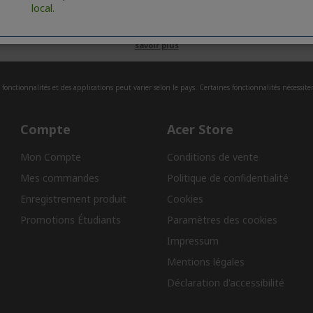
local.
ndant pour la collecte d'avis. Trusted Shops a pris des mesures raisonnabl
savoir plus
fonctionnalités et des applications peut varier selon le pays. Certaines fonctionnalités nécessite
Compte
Acer Store
Mon Compte
Conditions de vente
Mes commandes
Politique de confidentialité
Enregistrement produit
Cookies
Promotions Étudiants
Paramètres des cookies
Impressum
Mentions légales
Déclaration d'accessibilité