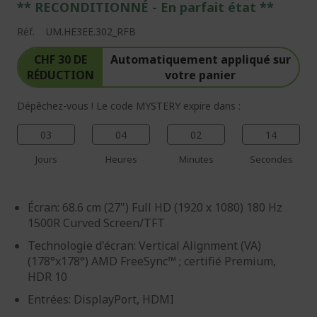
** RECONDITIONNÉ - E
n parfait état
**
Réf.
UM.HE3EE.302_RFB
CHF 30 DE
Automatiquement appliqué sur
RÉDUCTION
votre panier
Dépêchez-vous ! Le code MYSTERY expire dans :
03
04
02
13
Jours
Heures
Minutes
Secondes
Écran: 68.6 cm (27") Full HD (1920 x 1080) 180 Hz
1500R Curved Screen/TFT
Technologie d'écran: Vertical Alignment (VA)
(178°x178°) AMD FreeSync™ ; certifié Premium,
HDR 10
Entrées: DisplayPort, HDMI