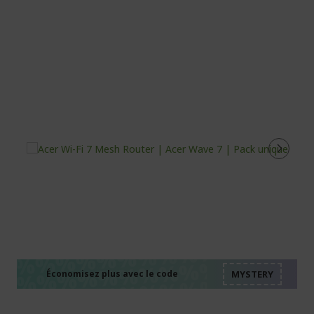
%%%%%%%%%%%%%%
%%%%%%%%%%%%%%
%%%%%%%%%%%%%%
%%%%%%%%%%%%%%
Économisez plus avec le code
%%%%%%%%%%%%%%