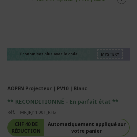
%%%%%%%%%%%%%%
%%%%%%%%%%%%%%
%%%%%%%%%%%%%%
%%%%%%%%%%%%%%
Économisez plus avec le code
%%%%%%%%%%%%%%
AOPEN Projecteur | PV10 | Blanc
** RECONDITIONNÉ - E
n parfait état
**
Réf.
MR.JRJ11.001_RFB
CHF 40 DE
Automatiquement appliqué sur
RÉDUCTION
votre panier