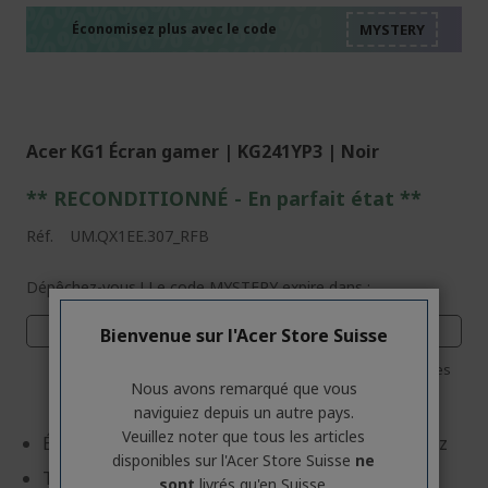
%%%%%%%%%%%%%%
%%%%%%%%%%%%%%
%%%%%%%%%%%%%%
Économisez plus avec le code
%%%%%%%%%%%%%%
Acer KG1 Écran gamer | KG241YP3 | Noir
** RECONDITIONNÉ - E
n parfait état
**
Réf.
UM.QX1EE.307_RFB
Dépêchez-vous ! Le code MYSTERY expire dans :
03
04
02
13
Bienvenue sur l'Acer Store Suisse
Jours
Heures
Minutes
Secondes
Nous avons remarqué que vous
naviguiez depuis un autre pays.
Veuillez noter que tous les articles
Écran: 60.5 cm (23.8") Full HD (1920 x 1080) 180 Hz
disponibles sur l'Acer Store Suisse
ne
Technologie d'écran: Vertical Alignment (VA)
sont
livrés qu'en Suisse.