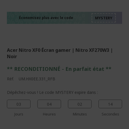
%%%%%%%%%%%%%%
%%%%%%%%%%%%%%
%%%%%%%%%%%%%%
%%%%%%%%%%%%%%
Économisez plus avec le code
%%%%%%%%%%%%%%
Acer Nitro XF0 Écran gamer | Nitro XF270W3 |
Noir
** RECONDITIONNÉ - E
n parfait état
**
Réf.
UM.HX0EE.331_RFB
Dépêchez-vous ! Le code MYSTERY expire dans :
03
04
02
13
Jours
Heures
Minutes
Secondes