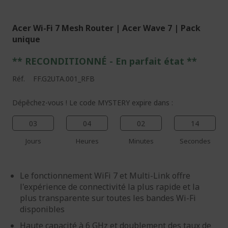
Acer Wi-Fi 7 Mesh Router | Acer Wave 7 | Pack
unique
** RECONDITIONNÉ - E
n parfait état
**
Réf.
FF.G2UTA.001_RFB
Dépêchez-vous ! Le code MYSTERY expire dans :
03
04
02
13
Jours
Heures
Minutes
Secondes
Le fonctionnement WiFi 7 et Multi-Link offre
l'expérience de connectivité la plus rapide et la
plus transparente sur toutes les bandes Wi-Fi
disponibles
Haute capacité à 6 GHz et doublement des taux de