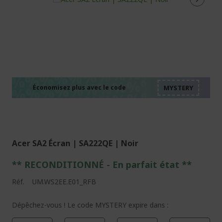
%%%%%%%%%%%%%%
%%%%%%%%%%%%%%
%%%%%%%%%%%%%%
%%%%%%%%%%%%%%
Économisez plus avec le code
%%%%%%%%%%%%%%
Acer SA2 Écran | SA222QE | Noir
** RECONDITIONNÉ - E
n parfait état
**
Réf.
UM.WS2EE.E01_RFB
Dépêchez-vous ! Le code MYSTERY expire dans :