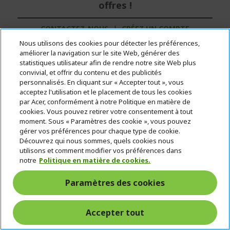
offres !
CONTACTEZ-NOUS
|
CRÉEZ UN COMPTE
PROFESSIONNEL
Nous utilisons des cookies pour détecter les préférences,
améliorer la navigation sur le site Web, générer des
statistiques utilisateur afin de rendre notre site Web plus
CHF 251.00
convivial, et offrir du contenu et des publicités
personnalisés. En cliquant sur « Accepter tout », vous
acceptez l'utilisation et le placement de tous les cookies
EN STOCK
par Acer, conformément à notre Politique en matière de
(LIVRAISON : 1 À 5 JOURS OUVRÉS)
cookies. Vous pouvez retirer votre consentement à tout
moment. Sous « Paramètres des cookie », vous pouvez
Quantité :
gérer vos préférences pour chaque type de cookie.
Découvrez qui nous sommes, quels cookies nous
utilisons et comment modifier vos préférences dans
Aller au produit
notre
Politique en matière de cookies.
Paramètres des cookies
Ajouter au panier
Accepter tout
Comparer