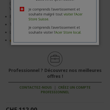
(178°x178°) FreeSync Premium (DisplayPort
VRR/HDMI VRR), HDR 10
Je comprends l'avertissement et
souhaite malgré tout
visiter l'Acer
Entrées: DisplayPort, HDMI
Store Suisse.
Temps de réponse: 500 µs
Je comprends l'avertissement et
Luminosité: 250 cd/m²
souhaite visiter l'
Acer Store local.
Fiche produit
Professionnel ? Découvrez nos meilleures
offres !
CONTACTEZ-NOUS
|
CRÉEZ UN COMPTE
PROFESSIONNEL
CHF 112.00