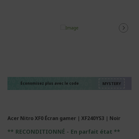
%%%%%%%%%%%%%%
%%%%%%%%%%%%%%
%%%%%%%%%%%%%%
%%%%%%%%%%%%%%
Économisez plus avec le code
%%%%%%%%%%%%%%
Acer Nitro XF0 Écran gamer | XF240YS3 | Noir
** RECONDITIONNÉ - E
n parfait état
**