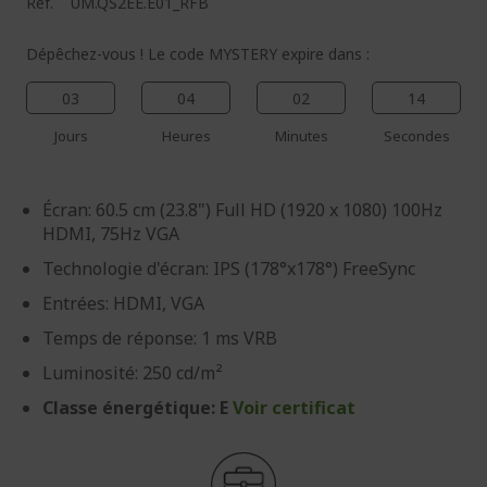
Réf.
UM.QS2EE.E01_RFB
Dépêchez-vous ! Le code MYSTERY expire dans :
03
04
02
13
Jours
Heures
Minutes
Secondes
Écran: 60.5 cm (23.8") Full HD (1920 x 1080) 100Hz
HDMI, 75Hz VGA
Technologie d'écran: IPS (178°x178°) FreeSync
Entrées: HDMI, VGA
Temps de réponse: 1 ms VRB
Luminosité: 250 cd/m²
Classe énergétique: E
Voir certificat