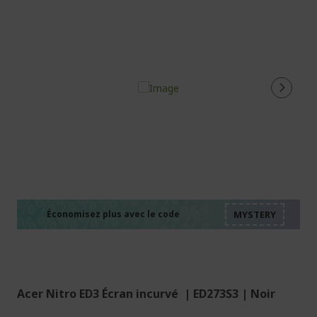
%%%%%%%%%%%%%%
%%%%%%%%%%%%%%
%%%%%%%%%%%%%%
%%%%%%%%%%%%%%
Économisez plus avec le code
%%%%%%%%%%%%%%
Acer Nitro ED3 Écran incurvé | ED273S3 | Noir