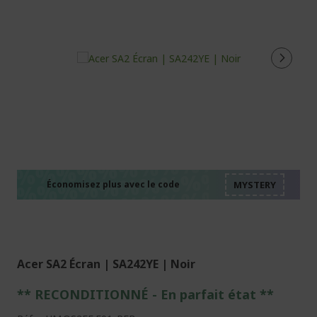
%%%%%%%%%%%%%%
%%%%%%%%%%%%%%
%%%%%%%%%%%%%%
%%%%%%%%%%%%%%
Économisez plus avec le code
%%%%%%%%%%%%%%
Acer SA2 Écran | SA242YE | Noir
** RECONDITIONNÉ - E
n parfait état
**