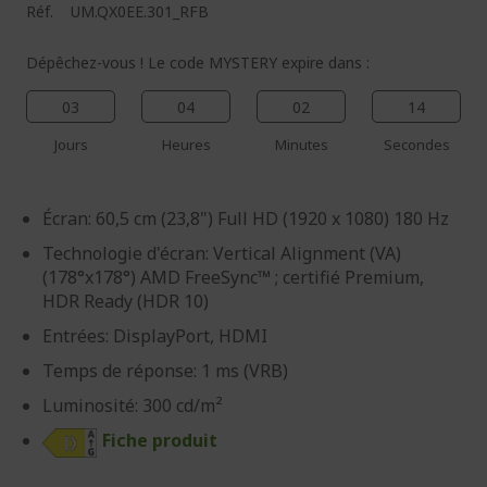
Réf.
UM.QX0EE.301_RFB
Dépêchez-vous ! Le code MYSTERY expire dans :
03
04
02
13
Jours
Heures
Minutes
Secondes
Écran: 60,5 cm (23,8") Full HD (1920 x 1080) 180 Hz
Technologie d'écran: Vertical Alignment (VA)
(178°x178°) AMD FreeSync™ ; certifié Premium,
HDR Ready (HDR 10)
Entrées: DisplayPort, HDMI
Temps de réponse: 1 ms (VRB)
Luminosité: 300 cd/m²
Fiche produit