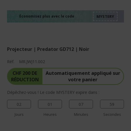
%%%%%%%%%%%%%%
%%%%%%%%%%%%%%
%%%%%%%%%%%%%%
%%%%%%%%%%%%%%
Économisez plus avec le code
%%%%%%%%%%%%%%
Projecteur | Predator GD712 | Noir
Réf.
MR.JWJ11.002
CHF 200 DE
Automatiquement appliqué sur
RÉDUCTION
votre panier
Dépêchez-vous ! Le code MYSTERY expire dans :
02
01
07
59
Jours
Heures
Minutes
Secondes