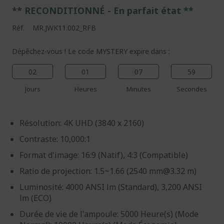
** RECONDITIONNÉ - E
n parfait état
**
Réf.
MR.JWK11.002_RFB
Dépêchez-vous ! Le code MYSTERY expire dans :
02
01
07
59
Jours
Heures
Minutes
Secondes
Résolution: 4K UHD (3840 x 2160)
Contraste: 10,000:1
Format d'image: 16:9 (Natif), 4:3 (Compatible)
Ratio de projection: 1.5~1.66 (2540 mm@3.32 m)
Luminosité: 4000 ANSI lm (Standard), 3,200 ANSI
lm (ECO)
Durée de vie de l'ampoule: 5000 Heure(s) (Mode