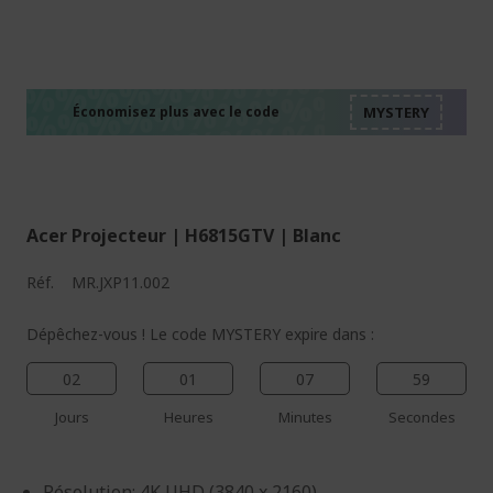
%%%%%%%%%%%%%%
%%%%%%%%%%%%%%
%%%%%%%%%%%%%%
%%%%%%%%%%%%%%
Économisez plus avec le code
%%%%%%%%%%%%%%
Acer Projecteur | H6815GTV | Blanc
Réf.
MR.JXP11.002
Dépêchez-vous ! Le code MYSTERY expire dans :
02
01
07
59
Jours
Heures
Minutes
Secondes
Résolution: 4K UHD (3840 x 2160)