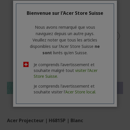
Bienvenue sur l'Acer Store Suisse
Nous avons remarqué que vous
naviguiez depuis un autre pays.
Veuillez noter que tous les articles
disponibles sur l'Acer Store Suisse
ne
sont
livrés qu'en Suisse.
%%%%%%%%%%%%%%
Je comprends l'avertissement et
%%%%%%%%%%%%%%
souhaite malgré tout
visiter l'Acer
Store Suisse.
%%%%%%%%%%%%%%
%%%%%%%%%%%%%%
Je comprends l'avertissement et
Économisez plus avec le code
%%%%%%%%%%%%%%
souhaite visiter l'
Acer Store local.
Acer Projecteur | H6815P | Blanc