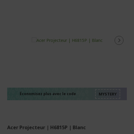
%%%%%%%%%%%%%%
%%%%%%%%%%%%%%
%%%%%%%%%%%%%%
%%%%%%%%%%%%%%
Économisez plus avec le code
%%%%%%%%%%%%%%
Acer Projecteur | H6815P | Blanc