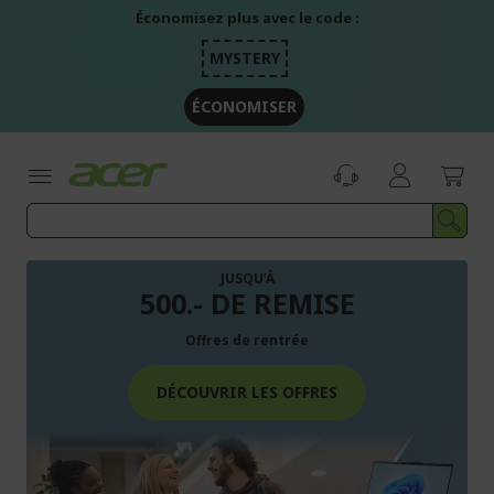
Aller
Économisez plus avec le code :
au
contenu
MYSTERY
ÉCONOMISER
JUSQU’À
500.- DE REMISE
Offres de rentrée
DÉCOUVRIR LES OFFRES