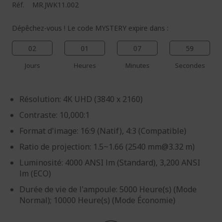
Réf.
MR.JWK11.002
Dépêchez-vous ! Le code MYSTERY expire dans :
02
01
07
59
Jours
Heures
Minutes
Secondes
Résolution: 4K UHD (3840 x 2160)
Contraste: 10,000:1
Format d'image: 16:9 (Natif), 4:3 (Compatible)
Ratio de projection: 1.5~1.66 (2540 mm@3.32 m)
Luminosité: 4000 ANSI lm (Standard), 3,200 ANSI
lm (ECO)
Durée de vie de l'ampoule: 5000 Heure(s) (Mode
Normal); 10000 Heure(s) (Mode Économie)