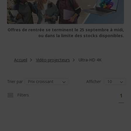
Offres de rentrée se terminent le 25 septembre à midi,
ou dans la limite des stocks disponibles.
Accueil
Vidéo-projecteurs
Ultra-HD 4K
Trier par
Afficher
Pa
Vous
Filters
1
lisez
actu
la
pag