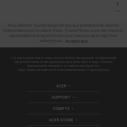
Vous
1
lisez
actu
la
Nous utilisons Trusted Shops en tant que prestataire de services
pag
indépendant pour la collecte d'avis. Trusted Shops a pris des mesures
raisonnables et proportionnées pour s'assurer qu'il s'agit d'avis
authentiques.
En savoir plus
* Le planning de mise à niveau varie en fonction des appareils. La disponibilité
des fonctionnalités et des applications peut varier selon le pays. Certaines
fonctionnalités nécessitent un matériel spécifique (voir
https://www.microsoft.com/fr-fr/windows/windows-11-specifications).
ACER
h
i
SUPPORT
d
h
d
i
COMPTE
e
h
d
n
i
d
ACER STORE
d
e
h
d
n
i