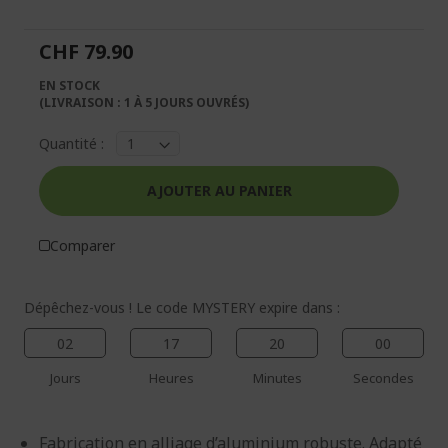
de
de
la
la
CHF 79.90
galerie
Galerie
d’images
d’images
EN STOCK
(LIVRAISON : 1 À 5 JOURS OUVRÉS)
Quantité :
AJOUTER AU PANIER
Comparer
Dépêchez-vous ! Le code MYSTERY expire dans :
02
17
20
00
Jours
Heures
Minutes
Secondes
Fabrication en alliage d’aluminium robuste. Adapté