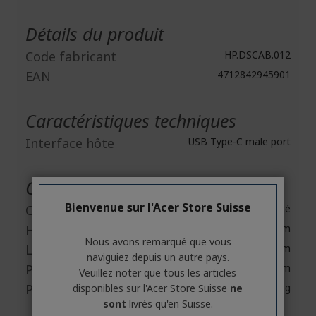
Plus
d'infos
Détails du produit
Code fabricant
HP.DSCAB.012
EAN
4712842945901
Caractéristiques techniques
Interface hôte
USB Type-C male port
Caractéristiques physiques
Bienvenue sur l'Acer Store Suisse
Couleur
Argenté
Hauteur
300 mm
Nous avons remarqué que vous
Largeur
270 mm
naviguiez depuis un autre pays.
Profondeur
45 mm
Veuillez noter que tous les articles
Poids (approx.)
821 g
disponibles sur l'Acer Store Suisse
ne
sont
livrés qu'en Suisse.