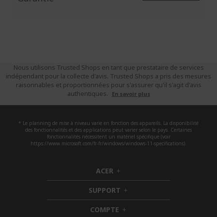
Nous utilisons Trusted Shops en tant que prestataire de services
indépendant pour la collecte d'avis. Trusted Shops a pris des mesures
raisonnables et proportionnées pour s'assurer qu'il s'agit d'avis
authentiques.
En savoir plus
* Le planning de mise à niveau varie en fonction des appareils. La disponibilité
des fonctionnalités et des applications peut varier selon le pays. Certaines
fonctionnalités nécessitent un matériel spécifique (voir
https://www.microsoft.com/fr-fr/windows/windows-11-specifications).
ACER
h
i
SUPPORT
d
h
d
i
COMPTE
e
h
d