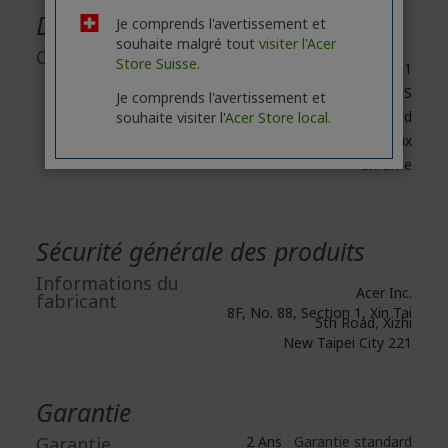
Divers
Je comprends l'avertissement et
souhaite malgré tout
visiter l'Acer
Compatibilité
Store Suisse.
Windows 10, 11
Mac OS
Je comprends l'avertissement et
Android
souhaite visiter l'
Acer Store local.
Linux
Chrome
Sécurité générale des produits
Informations du
Acer Inc.
fabricant
8F, No. 88, Section 1, Xin Tai
5th Road, Xizhi
New Taipei City 221
Garantie
Garantie
2 Ans
Garantie standard