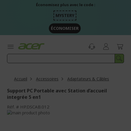
Aller
Économisez plus avec le code :
au
contenu
MYSTERY
ÉCONOMISER
Accueil
Accessoires
Adaptateurs & Câbles
Support PC Portable avec Station d’accueil
integrée 5 en1
Réf.
HP.DSCAB.012
Passer
à
Passer
la
au
fin
début