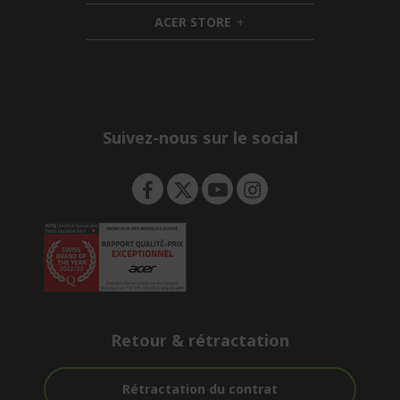
n
i
d
ACER STORE
d
e
h
d
n
i
e
d
n
d
e
n
Suivez-nous sur le social
Retour & rétractation
Rétractation du contrat