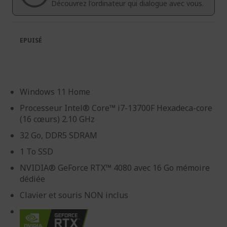
d’images
d’images
Découvrez l'ordinateur qui dialogue avec vous.
EPUISÉ
Windows 11 Home
Processeur Intel® Core™ i7-13700F Hexadeca-core
(16 cœurs) 2.10 GHz
32 Go, DDR5 SDRAM
1 To SSD
NVIDIA® GeForce RTX™ 4080 avec 16 Go mémoire
dédiée
Clavier et souris NON inclus