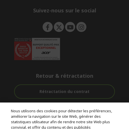
n
Suivez-nous sur le social
Retour & rétractation
Rétractation du contrat
Accompagnement
Livraison
Paiement
Nous utilisons des cookies pour détecter les préférences,
avant et après-
Gratuite
Sécurisé
améliorer la navigation sur le site Web, générer des
vente
statistiques utilisateur afin de rendre notre site Web plus
convivial, et offrir du contenu et des publicités