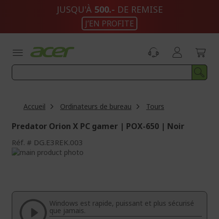
Aller
JUSQU'À
500.-
DE REMISE
au
J’EN PROFITE
contenu
Accueil
Ordinateurs de bureau
Tours
Predator Orion X PC gamer | POX-650 | Noir
Réf.
DG.E3REK.003
Passer
à
Passer
la
au
fin
début
de
de
la
la
Windows est rapide, puissant et plus sécurisé
galerie
Galerie
que jamais.