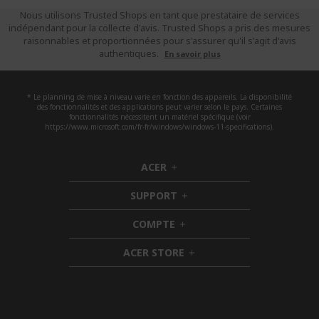
Nous utilisons Trusted Shops en tant que prestataire de services
indépendant pour la collecte d'avis. Trusted Shops a pris des mesures
raisonnables et proportionnées pour s'assurer qu'il s'agit d'avis
authentiques.
En savoir plus
* Le planning de mise à niveau varie en fonction des appareils. La disponibilité
des fonctionnalités et des applications peut varier selon le pays. Certaines
fonctionnalités nécessitent un matériel spécifique (voir
https://www.microsoft.com/fr-fr/windows/windows-11-specifications).
ACER
h
i
SUPPORT
d
h
d
i
COMPTE
e
h
d
n
i
d
ACER STORE
d
e
h
d
n
i
e
d
n
d
e