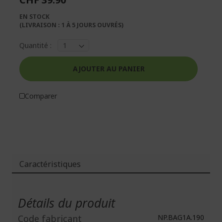
galerie
Galerie
d’images
d’images
EN STOCK
(LIVRAISON : 1 À 5 JOURS OUVRÉS)
Quantité :
AJOUTER AU PANIER
Comparer
Caractéristiques
Plus
d'infos
Détails du produit
Code fabricant
NP.BAG1A.190