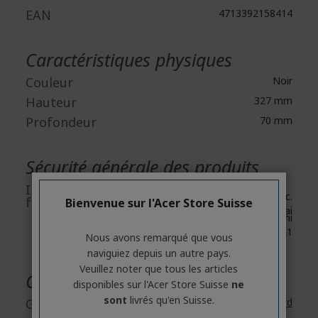
EAN
4713392158414
Caractéristiques physiques
Couleur
Noir
Hauteur
327 mm
Profondeur
70 mm
Sécurité générale des produits
Informations du
Acer Inc.
fabricant
Bienvenue sur l'Acer Store Suisse
8F, No. 88, Section 1, Xin Tai
5th Road, Xizhi
New Taipei City 221
Nous avons remarqué que vous
naviguiez depuis un autre pays.
Veuillez noter que tous les articles
Garantie
disponibles sur l'Acer Store Suisse
ne
sont
livrés qu'en Suisse.
Garantie
2 ans
Garantie standard