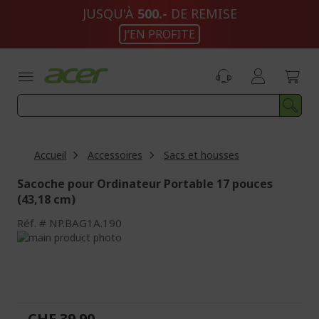
Aller
JUSQU'À
500.-
DE REMISE
au
J’EN PROFITE
contenu
Accueil
Accessoires
Sacs et housses
Sacoche pour Ordinateur Portable 17 pouces
(43,18 cm)
Réf.
NP.BAG1A.190
Passer
à
Passer
la
au
fin
début
de
de
la
la
CHF 39.90