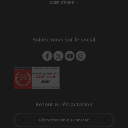
ACER STORE
d
e
h
d
n
i
e
d
n
d
e
n
Suivez-nous sur le social
Retour & rétractation
Rétractation du contrat