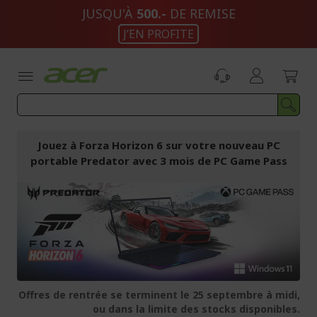
Aller
JUSQU'À
500.-
DE REMISE
au
J’EN PROFITE
contenu
Jouez à Forza Horizon 6 sur votre nouveau PC
portable Predator avec 3 mois de PC Game Pass
Offres de rentrée se terminent le 25 septembre à midi,
ou dans la limite des stocks disponibles.