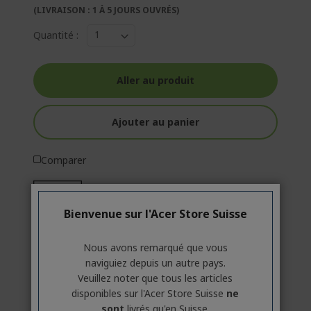
(LIVRAISON : 1 À 5 JOURS OUVRÉS)
Quantité :
Aller au produit
Ajouter au panier
Comparer
Bienvenue sur l'Acer Store Suisse
135 - 135
W
Nous avons remarqué que vous
naviguiez depuis un autre pays.
Veuillez noter que tous les articles
disponibles sur l'Acer Store Suisse
ne
sont
livrés qu'en Suisse.