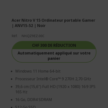
Acer Nitro V 15 Ordinateur portable Gamer
| ANV15-52 | Noir
Réf.
NH.QZ9EZ.00C
CHF 300 DE RÉDUCTION
Automatiquement appliqué sur votre
panier
Windows 11 Home 64-bit
Processeur Intel® Core™ 9 270H 2,70 GHz
39,6 cm (15,6") Full HD (1920 x 1080) 16:9 IPS
165 Hz
16 Go, DDR4 SDRAM
512 Go SSD