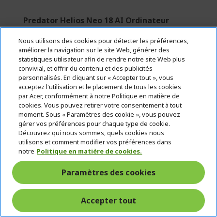
Predator Helios Neo 18 AI Ordinateur
portable Gamer | PHN18-72 | Noir
Nous utilisons des cookies pour détecter les préférences,
améliorer la navigation sur le site Web, générer des
Réf.
NH.QVFEZ.006
statistiques utilisateur afin de rendre notre site Web plus
convivial, et offrir du contenu et des publicités
CHF 500 DE RÉDUCTION
personnalisés. En cliquant sur « Accepter tout », vous
Automatiquement appliqué sur votre
acceptez l'utilisation et le placement de tous les cookies
par Acer, conformément à notre Politique en matière de
panier
cookies. Vous pouvez retirer votre consentement à tout
moment. Sous « Paramètres des cookie », vous pouvez
Windows 11 Home
gérer vos préférences pour chaque type de cookie.
Découvrez qui nous sommes, quels cookies nous
Processeur Intel® Core™ Ultra 9 275HX 2,70
utilisons et comment modifier vos préférences dans
GHz
notre
Politique en matière de cookies.
45,7 cm (18") WQXGA (2560 x 1600) 16:10 IPS
Paramètres des cookies
165 Hz
32 Go, DDR5 SDRAM
Accepter tout
1 To SSD