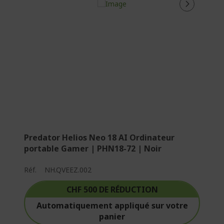
c
t
u
e
l
l
e
m
e
n
t
Predator Helios Neo 18 AI Ordinateur
l
portable Gamer | PHN18-72 | Noir
a
p
Réf.
NH.QVEEZ.002
a
g
CHF 500 DE RÉDUCTION
e
Automatiquement appliqué sur votre
panier