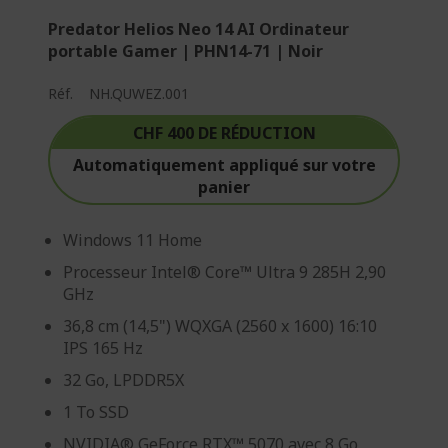
Predator Helios Neo 14 AI Ordinateur
portable Gamer | PHN14-71 | Noir
Réf.
NH.QUWEZ.001
CHF 400 DE RÉDUCTION
Automatiquement appliqué sur votre
panier
Windows 11 Home
Processeur Intel® Core™ Ultra 9 285H 2,90
GHz
36,8 cm (14,5") WQXGA (2560 x 1600) 16:10
IPS 165 Hz
32 Go, LPDDR5X
1 To SSD
NVIDIA® GeForce RTX™ 5070 avec 8 Go