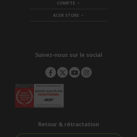
COMPTE
e
h
d
n
i
d
ACER STORE
d
e
h
d
n
i
e
d
n
d
e
n
Suivez-nous sur le social
Retour & rétractation