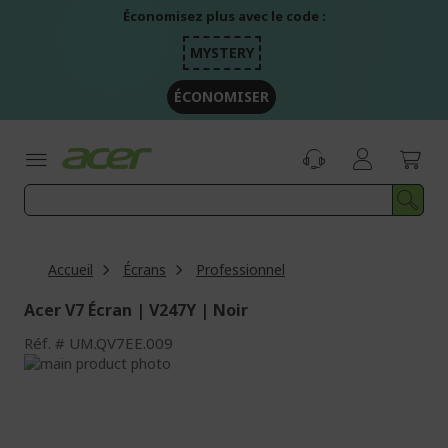
Aller
Économisez plus avec le code :
au
contenu
MYSTERY
ÉCONOMISER
Accueil
Écrans
Professionnel
Acer V7 Écran | V247Y | Noir
Réf.
UM.QV7EE.009
Passer
à
Passer
la
au
fin
début
de
de