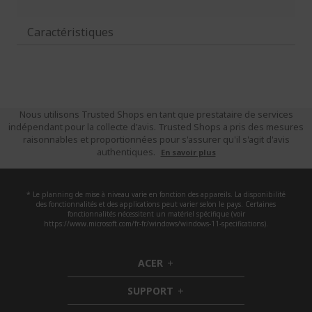
Caractéristiques
Nous utilisons Trusted Shops en tant que prestataire de services
indépendant pour la collecte d'avis. Trusted Shops a pris des mesures
raisonnables et proportionnées pour s'assurer qu'il s'agit d'avis
authentiques.
En savoir plus
* Le planning de mise à niveau varie en fonction des appareils. La disponibilité
des fonctionnalités et des applications peut varier selon le pays. Certaines
fonctionnalités nécessitent un matériel spécifique (voir
https://www.microsoft.com/fr-fr/windows/windows-11-specifications).
ACER
h
i
SUPPORT
d
h
d
i