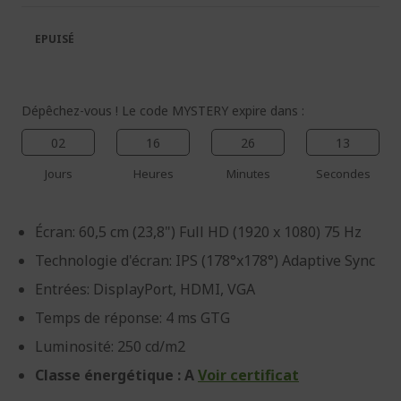
la
la
galerie
Galerie
EPUISÉ
d’images
d’images
Dépêchez-vous ! Le code MYSTERY expire dans :
02
16
26
13
Jours
Heures
Minutes
Secondes
Écran: 60,5 cm (23,8") Full HD (1920 x 1080) 75 Hz
Technologie d'écran: IPS (178°x178°) Adaptive Sync
Entrées: DisplayPort, HDMI, VGA
Temps de réponse: 4 ms GTG
Luminosité: 250 cd/m2
Classe énergétique : A
Voir certificat