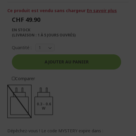
la
la
galerie
Galerie
Ce produit est vendu sans chargeur
En savoir plus
d’images
d’images
CHF 49.90
EN STOCK
(LIVRAISON : 1 À 5 JOURS OUVRÉS)
Quantité :
AJOUTER AU PANIER
Comparer
0.3 - 0.6
W
Dépêchez-vous ! Le code MYSTERY expire dans :