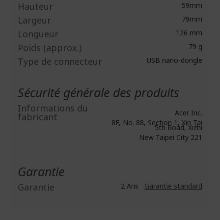
Hauteur
59mm
Largeur
79mm
Longueur
126 mm
Poids (approx.)
79 g
Type de connecteur
USB nano-dongle
Sécurité générale des produits
Informations du
Acer Inc.
fabricant
8F, No. 88, Section 1, Xin Tai
5th Road, Xizhi
New Taipei City 221
Garantie
Garantie
2 Ans
Garantie standard