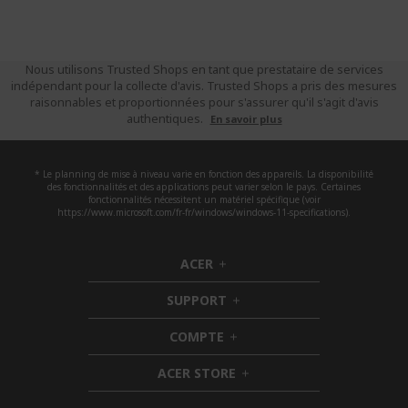
Nous utilisons Trusted Shops en tant que prestataire de services
indépendant pour la collecte d'avis. Trusted Shops a pris des mesures
raisonnables et proportionnées pour s'assurer qu'il s'agit d'avis
authentiques.
En savoir plus
* Le planning de mise à niveau varie en fonction des appareils. La disponibilité
des fonctionnalités et des applications peut varier selon le pays. Certaines
fonctionnalités nécessitent un matériel spécifique (voir
https://www.microsoft.com/fr-fr/windows/windows-11-specifications).
ACER
h
i
SUPPORT
d
h
d
i
COMPTE
e
h
d
n
i
d
ACER STORE
d
e
h
d
n
i