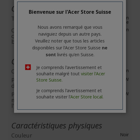
Caractéristiques de la batterie
Bienvenue sur l'Acer Store Suisse
Type de batterie
Batterie lithium-ion
rechargeable
Nous avons remarqué que vous
Composition
Li-ion
naviguiez depuis un autre pays.
chimique de la
Veuillez noter que tous les articles
batterie
disponibles sur l'Acer Store Suisse
ne
sont
livrés qu'en Suisse.
Caractéristiques de l'alimentation
Je comprends l'avertissement et
Chargeur inclus
Non
souhaite malgré tout
visiter l'Acer
Puissance minimale
0.3 W
Store Suisse.
de l'alimentation
Je comprends l'avertissement et
Puissance
0.6 W
souhaite visiter l'
Acer Store local.
maximum de
l'alimentation
Caractéristiques physiques
Couleur
Noir