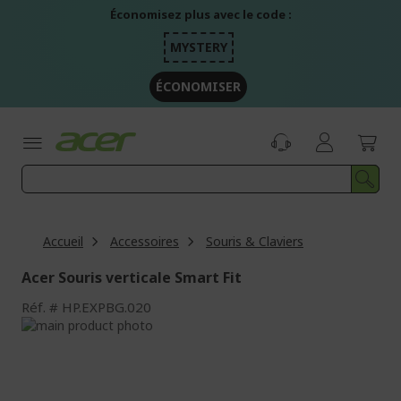
Aller
Économisez plus avec le code :
au
contenu
MYSTERY
ÉCONOMISER
Accueil
Accessoires
Souris & Claviers
Acer Souris verticale Smart Fit
Réf.
HP.EXPBG.020
Passer
à
Passer
la
au
fin
début
de
de