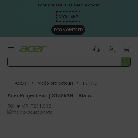
Aller
Économisez plus avec le code :
au
contenu
MYSTERY
ÉCONOMISER
Accueil
Vidéo-projecteurs
Full-HD
Acer Projecteur | X1526AH | Blanc
Réf.
MR.JT211.002
Passer
à
Passer
la
au
fin
début
de
de