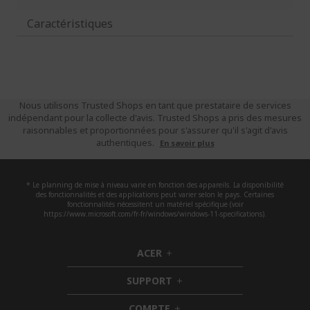
Caractéristiques
Nous utilisons Trusted Shops en tant que prestataire de services
indépendant pour la collecte d'avis. Trusted Shops a pris des mesures
raisonnables et proportionnées pour s'assurer qu'il s'agit d'avis
authentiques.
En savoir plus
* Le planning de mise à niveau varie en fonction des appareils. La disponibilité
des fonctionnalités et des applications peut varier selon le pays. Certaines
fonctionnalités nécessitent un matériel spécifique (voir
https://www.microsoft.com/fr-fr/windows/windows-11-specifications).
ACER
h
i
SUPPORT
d
h
d
i
COMPTE