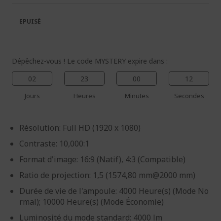
la
la
galerie
Galerie
EPUISÉ
d’images
d’images
Dépêchez-vous ! Le code MYSTERY expire dans :
02
23
00
12
Jours
Heures
Minutes
Secondes
Résolution: Full HD (1920 x 1080)
Contraste: 10,000:1
Format d'image: 16:9 (Natif), 4:3 (Compatible)
Ratio de projection: 1,5 (1574,80 mm@2000 mm)
Durée de vie de l'ampoule: 4000 Heure(s) (Mode No
rmal); 10000 Heure(s) (Mode Économie)
Luminosité du mode standard: 4000 lm