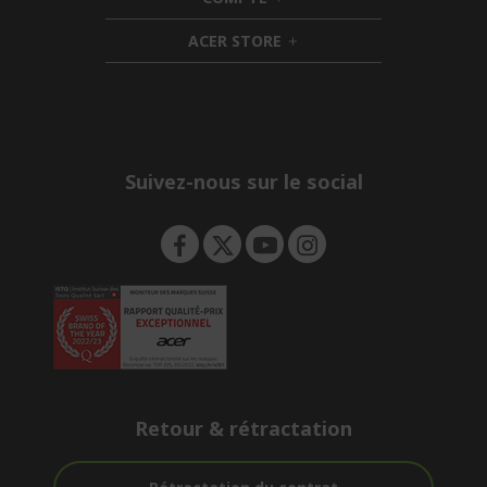
e
h
d
n
i
d
ACER STORE
d
e
h
d
n
i
e
d
n
d
e
n
Suivez-nous sur le social
Retour & rétractation