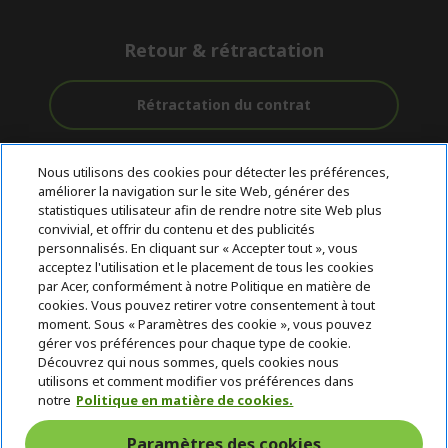
Retour & rétractation
Rétractation du contrat
Accompagnement
Livraison
Paiement
Nous utilisons des cookies pour détecter les préférences,
avant et après-
Gratuite
Sécurisé
améliorer la navigation sur le site Web, générer des
vente
statistiques utilisateur afin de rendre notre site Web plus
convivial, et offrir du contenu et des publicités
© 2026 Acer Inc.
personnalisés. En cliquant sur « Accepter tout », vous
CPYou BV est le revendeur et marchand agréé pour les produits et
acceptez l'utilisation et le placement de tous les cookies
services proposés au sein de ce magasin.
par Acer, conformément à notre Politique en matière de
cookies. Vous pouvez retirer votre consentement à tout
moment. Sous « Paramètres des cookie », vous pouvez
gérer vos préférences pour chaque type de cookie.
Découvrez qui nous sommes, quels cookies nous
utilisons et comment modifier vos préférences dans
notre
Politique en matière de cookies.
Suisse
Paramètres des cookies