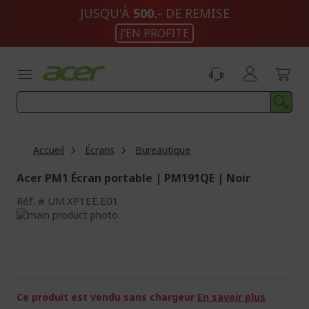
Aller
JUSQU'À
500.-
DE REMISE
au
J’EN PROFITE
contenu
Accueil
Écrans
Bureautique
Acer PM1 Écran portable | PM191QE | Noir
Réf.
UM.XP1EE.E01
Passer
à
Passer
la
au
fin
début
de
de
la
la
galerie
Galerie
Ce produit est vendu sans chargeur
En savoir plus