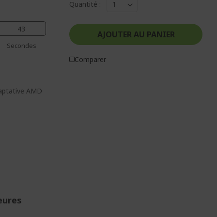
Quantité :
42
AJOUTER AU PANIER
Secondes
Comparer
daptative AMD
eures