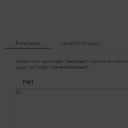
Passer
au
début
de
la
Galerie
d’images
Fonctions
Caractéristiques
Veuillez noter que l'onglet
"Fonctions"
contient des informat
cliquer
sur l'onglet
"Caractéristiques"
.