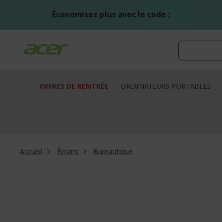
Aller
au
Économisez plus avec le code :
contenu
OFFRES DE RENTRÉE
ORDINATEURS PORTABLES
Accueil
Écrans
Bureautique
Passer
à
la
fin
de
la