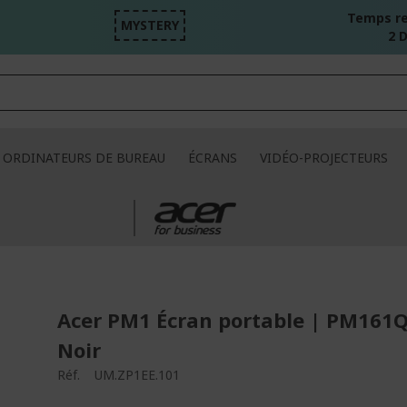
Temps re
MYSTERY
2 D
ORDINATEURS DE BUREAU
ÉCRANS
VIDÉO-PROJECTEURS
Acer PM1 Écran portable | PM161Q
Noir
Réf.
UM.ZP1EE.101