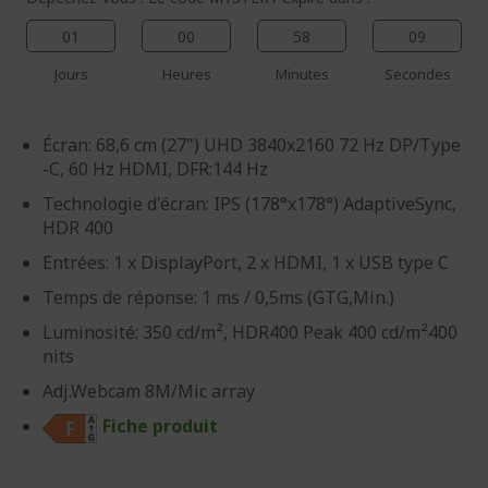
01
00
58
09
Jours
Heures
Minutes
Secondes
Écran: 68,6 cm (27") UHD 3840x2160 72 Hz DP/Type
-C, 60 Hz HDMI, DFR:144 Hz
Technologie d'écran: IPS (178°x178°) AdaptiveSync,
HDR 400
Entrées: 1 x DisplayPort, 2 x HDMI, 1 x USB type C
Temps de réponse: 1 ms / 0,5ms (GTG,Min.)
Luminosité: 350 cd/m², HDR400 Peak 400 cd/m²400
nits
Adj.Webcam 8M/Mic array
Fiche produit