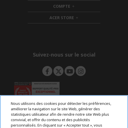
d
i
COMPTE
e
h
d
n
i
d
ACER STORE
d
e
h
d
n
i
e
d
n
d
e
n
Suivez-nous sur le social
Nous utilisons des cookies pour détecter les préférences,
améliorer la navigation sur le site Web, générer des
statistiques utilisateur afin de rendre notre site Web plus
Retour & rétractation
convivial, et offrir du contenu et des publicités
personnalisés. En cliquant sur « Accepter tout », vous