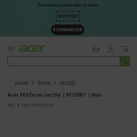
Aller
Économisez plus avec le code :
au
contenu
MYSTERY
ÉCONOMISER
Accueil
Écrans
4K UHD
Acer PE0 Écran tactile | PE270KT | Noir
Réf.
UM.HP0EE.014
Passer
à
la
fin
de