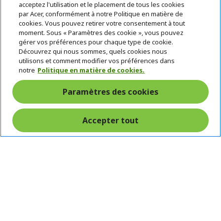
acceptez l'utilisation et le placement de tous les cookies
Rétractation du contrat
par Acer, conformément à notre Politique en matière de
cookies. Vous pouvez retirer votre consentement à tout
moment. Sous « Paramètres des cookie », vous pouvez
Accompagnement
gérer vos préférences pour chaque type de cookie.
Livraison
Paiement
avant et après-
Découvrez qui nous sommes, quels cookies nous
Gratuite
Sécurisé
vente
utilisons et comment modifier vos préférences dans
notre
Politique en matière de cookies.
© 2026 Acer Inc.
Paramètres des cookies
CPYou BV est le revendeur et marchand agréé pour les produits et
services proposés au sein de ce magasin.
Accepter tout
Suisse