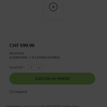
Passer
au
début
de
la
CHF 599.90
Galerie
d’images
EN STOCK
(LIVRAISON : 1 À 5 JOURS OUVRÉS)
Quantité :
AJOUTER AU PANIER
Comparer
Dépêchez-vous ! Le code MYSTERY expire dans :