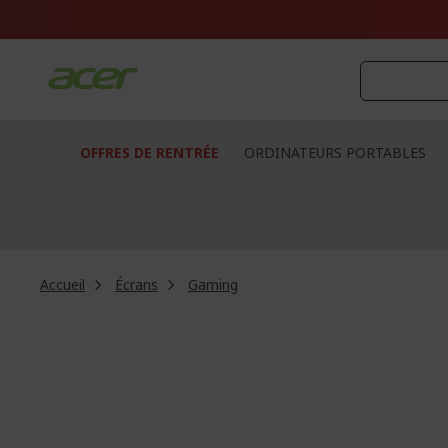
Aller
au
contenu
OFFRES DE RENTRÉE
ORDINATEURS PORTABLES
Accueil
Écrans
Gaming
Passer
à
la
fin
de
la
galerie