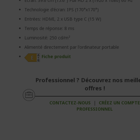
Écran: 39.6 cm (15.6") Full HD 2 x (1920 x 1080) 60 Hz
Technologie d'écran: IPS (170°x170°)
Entrées: HDMI, 2 x USB type C (15 W)
Temps de réponse: 8 ms
Luminosité: 250 cd/m²
Alimenté directement par l'ordinateur portable
Fiche produit
Professionnel ? Découvrez nos meill
offres !
CONTACTEZ-NOUS
|
CRÉEZ UN COMPT
PROFESSIONNEL