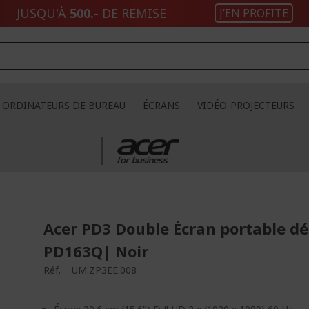
JUSQU'À
500.-
DE REMISE
J’EN PROFITE
ORDINATEURS DE BUREAU
ÉCRANS
VIDÉO-PROJECTEURS
Acer PD3 Double Écran portable dé
PD163Q| Noir
Réf.
UM.ZP3EE.008