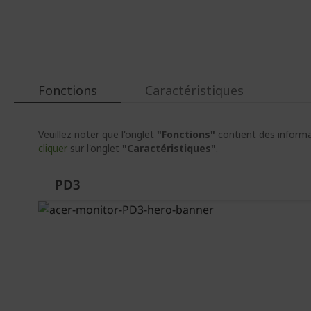
au
début
de
la
Galerie
d’images
Fonctions
Caractéristiques
Veuillez noter que l'onglet
"Fonctions"
contient des informat
cliquer
sur l'onglet
"Caractéristiques"
.