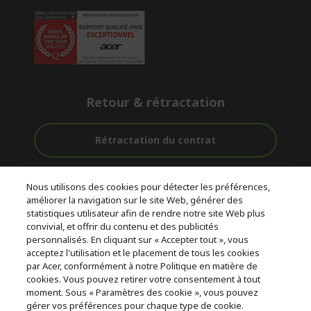
Retour & rétractation
Rétractation du contrat
Accompagnement
Livraison
Paiement
Nous utilisons des cookies pour détecter les préférences,
avant et après-
Gratuite
Sécurisé
améliorer la navigation sur le site Web, générer des
vente
statistiques utilisateur afin de rendre notre site Web plus
convivial, et offrir du contenu et des publicités
© 2026 Acer Inc.
personnalisés. En cliquant sur « Accepter tout », vous
CPYou BV est le revendeur et marchand agréé pour les produits et
acceptez l'utilisation et le placement de tous les cookies
services proposés au sein de ce magasin.
par Acer, conformément à notre Politique en matière de
cookies. Vous pouvez retirer votre consentement à tout
moment. Sous « Paramètres des cookie », vous pouvez
gérer vos préférences pour chaque type de cookie.