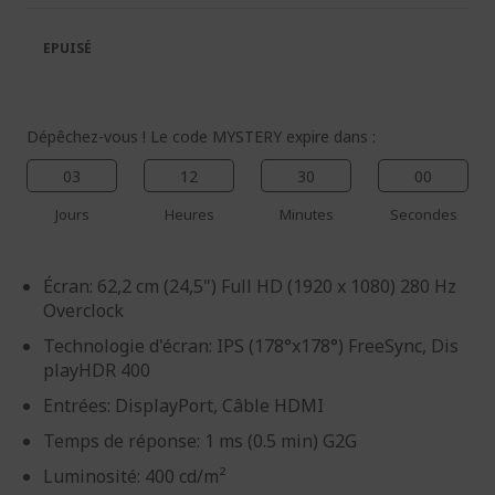
la
la
galerie
Galerie
EPUISÉ
d’images
d’images
Dépêchez-vous ! Le code MYSTERY expire dans :
03
12
29
59
Jours
Heures
Minutes
Secondes
Écran: 62,2 cm (24,5") Full HD (1920 x 1080) 280 Hz
Overclock
Technologie d'écran: IPS (178°x178°) FreeSync, Dis
playHDR 400
Entrées: DisplayPort, Câble HDMI
Temps de réponse: 1 ms (0.5 min) G2G
Luminosité: 400 cd/m²