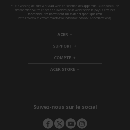
* Le planning de mise à niveau varie en fonction des appareils. La disponibilité
des fonctionnalités et des applications peut varier selon le pays. Certaines
fonctionnalités nécessitent un matériel spécifique (voir
https://www.microsoft.com/fr-fr/windows/windows-11-specifications).
ACER
h
i
SUPPORT
d
h
d
i
COMPTE
e
h
d
n
i
d
ACER STORE
d
e
h
d
n
i
e
d
n
d
e
n
Suivez-nous sur le social