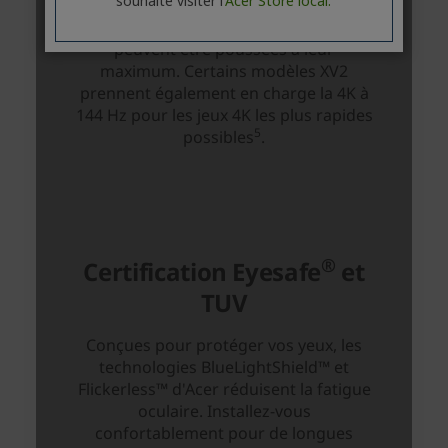
souhaite visiter l'
Acer Store local.