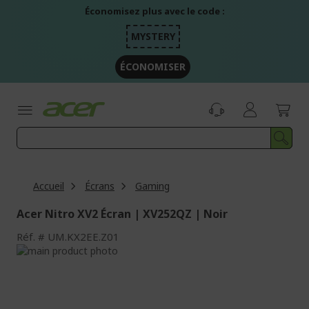
Aller
Économisez plus avec le code :
au
contenu
MYSTERY
ÉCONOMISER
Accueil
Écrans
Gaming
Acer Nitro XV2 Écran | XV252QZ | Noir
Réf.
UM.KX2EE.Z01
Passer
à
Passer
la
au
fin
début
de
de