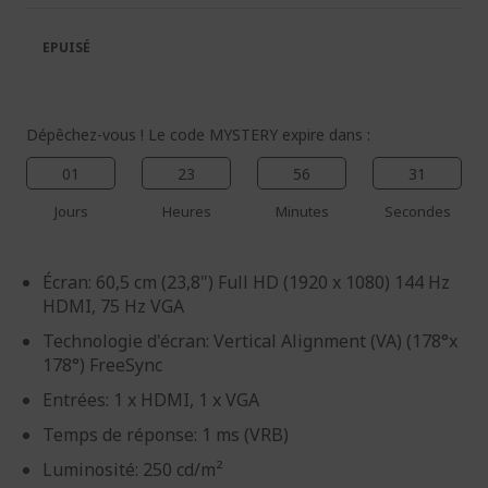
la
la
galerie
Galerie
EPUISÉ
d’images
d’images
Dépêchez-vous ! Le code MYSTERY expire dans :
01
23
56
31
Jours
Heures
Minutes
Secondes
Écran: 60,5 cm (23,8") Full HD (1920 x 1080) 144 Hz
HDMI, 75 Hz VGA
Technologie d'écran: Vertical Alignment (VA) (178°x
178°) FreeSync
Entrées: 1 x HDMI, 1 x VGA
Temps de réponse: 1 ms (VRB)
Luminosité: 250 cd/m²