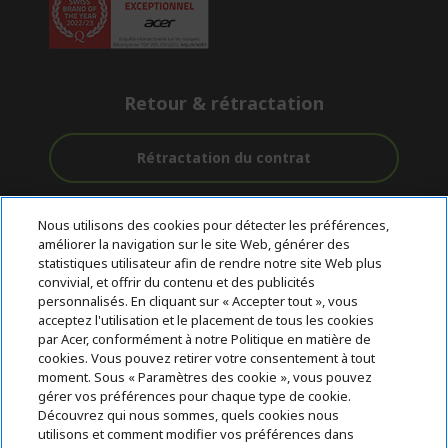
Retour & rétractation
Rétractation du contrat
Accompagnement
Livraison
Paiement
Nous utilisons des cookies pour détecter les préférences,
avant et après-
Gratuite
Sécurisé
améliorer la navigation sur le site Web, générer des
vente
statistiques utilisateur afin de rendre notre site Web plus
convivial, et offrir du contenu et des publicités
© 2026 Acer Inc.
personnalisés. En cliquant sur « Accepter tout », vous
CPYou BV est le revendeur et marchand agréé pour les produits et
acceptez l'utilisation et le placement de tous les cookies
services proposés au sein de ce magasin.
par Acer, conformément à notre Politique en matière de
cookies. Vous pouvez retirer votre consentement à tout
moment. Sous « Paramètres des cookie », vous pouvez
gérer vos préférences pour chaque type de cookie.
Découvrez qui nous sommes, quels cookies nous
utilisons et comment modifier vos préférences dans