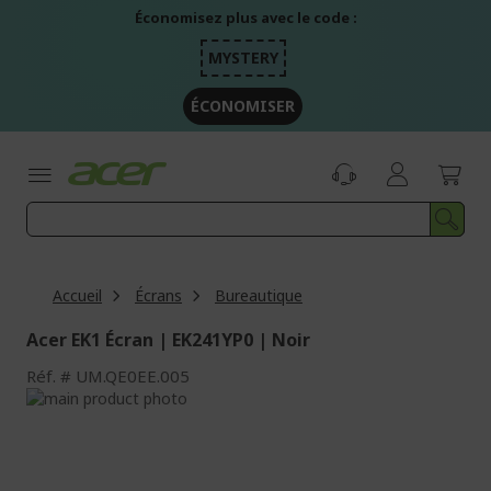
Aller
Économisez plus avec le code :
au
contenu
MYSTERY
ÉCONOMISER
Accueil
Écrans
Bureautique
Acer EK1 Écran | EK241YP0 | Noir
Réf.
UM.QE0EE.005
Passer
à
Passer
la
au
fin
début
de
de