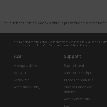
Nous utilisons Trusted Shops en tant que prestataire de services indépe
* Le planning de mise à niveau varie en fonction des appareils. La disponibilité des 
https://www.microsoft.com/fr-fr/windows/windows-11-specifications).
Acer
Support
A propos d'Acer
Support vente
ACER.CH
Support technique
Actualités
Pilotes et manuels
Acer Black Friday
eRestauration des
données​
Acer Community
FAQ