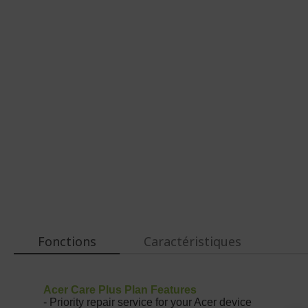
d’images
d’images
Fonctions
Caractéristiques