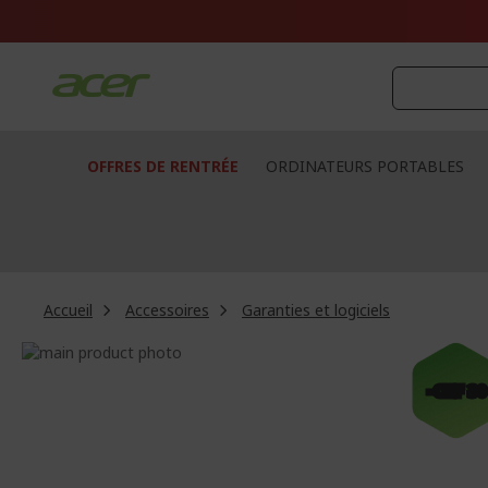
Aller
au
contenu
OFFRES DE RENTRÉE
ORDINATEURS PORTABLES
Accueil
Accessoires
Garanties et logiciels
Passer
à
Passer
-CHF 30
la
au
fin
début
de
de
la
la
galerie
Galerie