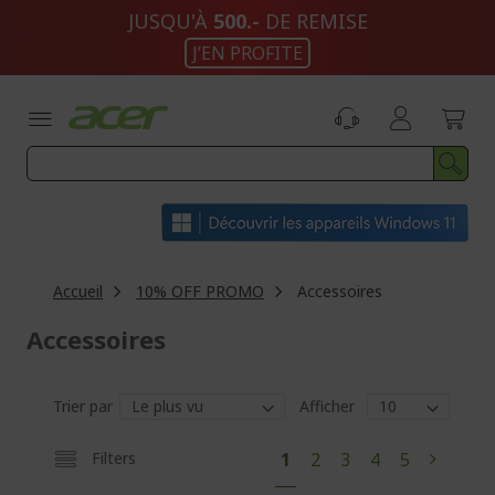
Aller
JUSQU'À
500.-
DE REMISE
au
J’EN PROFITE
contenu
Accueil
10% OFF PROMO
Accessoires
Accessoires
Trier par
Afficher
P
V
P
P
P
P
Filters
1
2
3
4
5
P
S
a
o
a
a
a
a
a
u
g