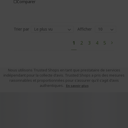
Comparer
Trier par
Afficher
P
V
P
P
P
P
1
2
3
4
5
P
S
a
o
a
a
a
a
a
u
g
e
u
g
g
g
g
g
i
s
e
e
e
e
e
v
l
Nous utilisons Trusted Shops en tant que prestataire de services
a
indépendant pour la collecte d'avis. Trusted Shops a pris des mesures
i
n
raisonnables et proportionnées pour s'assurer qu'il s'agit d'avis
s
t
authentiques.
En savoir plus
e
z
a
c
t
u