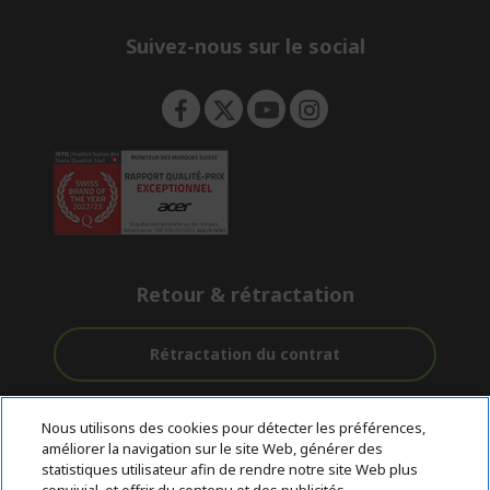
n
Suivez-nous sur le social
Retour & rétractation
Rétractation du contrat
Accompagnement
Livraison
Paiement
Nous utilisons des cookies pour détecter les préférences,
avant et après-
Gratuite
Sécurisé
améliorer la navigation sur le site Web, générer des
vente
statistiques utilisateur afin de rendre notre site Web plus