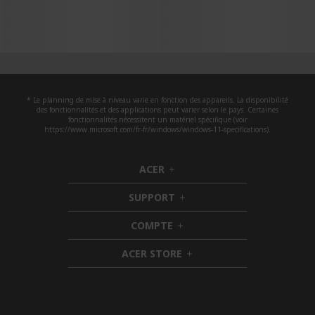
e
l
l
e
m
e
* Le planning de mise à niveau varie en fonction des appareils. La disponibilité
n
des fonctionnalités et des applications peut varier selon le pays. Certaines
fonctionnalités nécessitent un matériel spécifique (voir
t
https://www.microsoft.com/fr-fr/windows/windows-11-specifications).
l
a
ACER
h
p
i
a
SUPPORT
d
h
g
d
i
COMPTE
e
e
h
d
n
i
d
ACER STORE
d
e
h
d
n
i
e
d
n
d
e