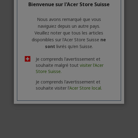
Bienvenue sur l'Acer Store Suisse
Sac à dos pour ordinateur portable 18” avec
capacité de 16L
Nous avons remarqué que vous
Poche avant à accès rapide et rangement
naviguiez depuis un autre pays.
intelligent
Veuillez noter que tous les articles
disponibles sur l'Acer Store Suisse
ne
Poches latérales pour bouteille
sont
livrés qu'en Suisse.
Sac à dos ergonomique avec dos respirant
Je comprends l'avertissement et
Sac à dos léger et résistant à l’eau
souhaite malgré tout
visiter l'Acer
Store Suisse.
EN STOCK
Je comprends l'avertissement et
(LIVRAISON : 1 À 5 JOURS OUVRÉS)
souhaite visiter l'
Acer Store local.
Comparer