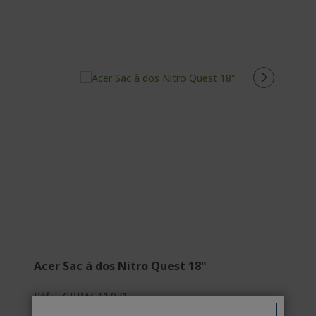
Acer Sac à dos Nitro Quest 18"
Réf.
GP.BAG11.071