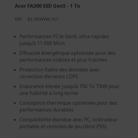
Acer FA300 SSD Gen5 - 1 To
l
a
Réf.
BL.9BWWA.167
p
a
Performances PCIe Gen5 ultra-rapides
g
jusqu’à 11 000 Mo/s
e
Efficacité énergétique optimisée pour des
performances stables et plus fraîches
Protection fiable des données avec
correction d’erreurs LDPC
Endurance élevée jusqu’à 750 To TBW pour
une fiabilité à long terme
Conception thermique optimisée pour des
performances durables
Compatibilité étendue avec PC, ordinateur
portable et consoles de jeu (dont PS5)