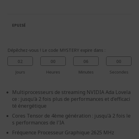
fin
début
de
de
la
la
galerie
Galerie
EPUISÉ
d’images
d’images
Dépêchez-vous ! Le code MYSTERY expire dans :
02
00
05
59
Jours
Heures
Minutes
Secondes
Multiprocesseurs de streaming NVIDIA Ada Lovela
ce : jusqu'à 2 fois plus de performances et d'efficaci
té énergétique
Cores Tensor de 4ème génération : jusqu'à 2 fois le
s performances de l'IA
Fréquence Processeur Graphique 2625 MHz