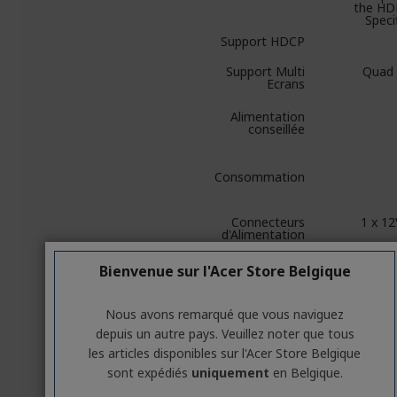
the HD
Speci
Support HDCP
Support Multi
Quad 
Ecrans
Alimentation
conseillée
Consommation
Connecteurs
1 x 1
d'Alimentation
DirectX
12 U
Bienvenue sur l'Acer Store Belgique
OpenGL
Nous avons remarqué que vous naviguez
Refroidissement
IceSt
depuis un autre pays. Veuillez noter que tous
les articles disponibles sur l'Acer Store Belgique
Largeur ( Equerre
)
sont expédiés
uniquement
en Belgique.
SLI