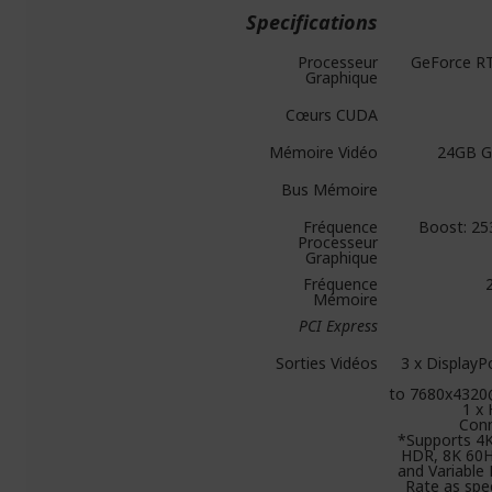
Specifications
Processeur
GeForce R
Graphique
Cœurs CUDA
Mémoire Vidéo
24GB 
Bus Mémoire
Fréquence
Boost: 2
Processeur
Graphique
Fréquence
Mémoire
PCI Express
Sorties Vidéos
3 x DisplayP
to 7680x4320
1 x
Con
*Supports 4
HDR, 8K 60
and Variable
Rate as spec