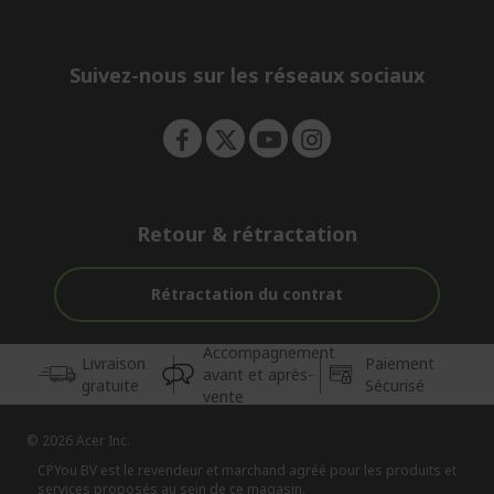
d
n
i
e
d
n
d
e
Suivez-nous sur les réseaux sociaux
n
Retour & rétractation
Rétractation du contrat
Accompagnement
Livraison
Paiement
avant et après-
gratuite
Sécurisé
vente
© 2026 Acer Inc.
CPYou BV est le revendeur et marchand agréé pour les produits et
services proposés au sein de ce magasin.