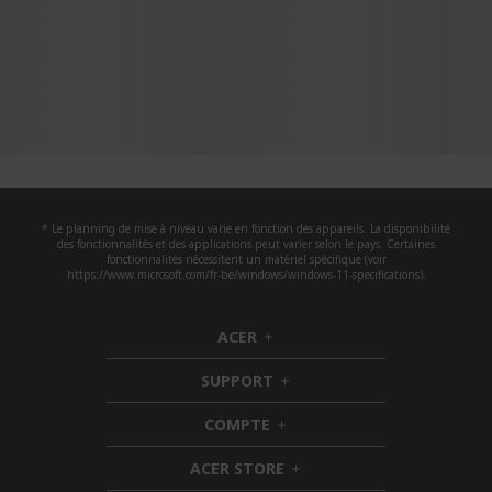
* Le planning de mise à niveau varie en fonction des appareils. La disponibilité
des fonctionnalités et des applications peut varier selon le pays. Certaines
fonctionnalités nécessitent un matériel spécifique (voir
https://www.microsoft.com/fr-be/windows/windows-11-specifications).
ACER
h
i
SUPPORT
d
h
d
i
COMPTE
e
h
d
n
i
d
ACER STORE
d
e
h