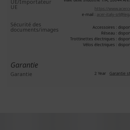
UE/Importateur
UE
https://www.acer.c
e-mail :
acer-italy-srl@lega
Sécurité des
Accessoires : dispo
documents/images
Réseau : dispo
Trottinettes électriques : dispo
Vélos électriques : dispo
Garantie
Garantie
2 Year
Garantie s