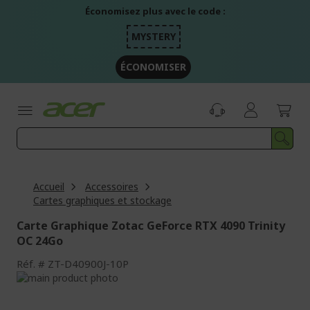
Aller
Économisez plus avec le code :
au
contenu
MYSTERY
ÉCONOMISER
Accueil
Accessoires
Cartes graphiques et stockage
Carte Graphique Zotac GeForce RTX 4090 Trinity
OC 24Go
Réf.
ZT-D40900J-10P
Passer
à
Passer
la
au