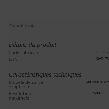
Caractéristiques
Plus
d'infos
Détails du produit
Code fabricant
ZT-D4071
EAN
4895173
Caractéristiques techniques
Modèle de carte
GeForce RTX™
graphique
Résolution
7680x432
maximale