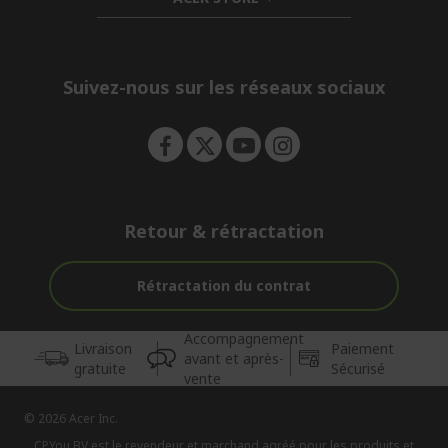
d
e
h
d
n
i
e
d
n
d
e
Suivez-nous sur les réseaux sociaux
n
Retour & rétractation
Rétractation du contrat
Accompagnement
Livraison
Paiement
avant et après-
gratuite
Sécurisé
vente
© 2026 Acer Inc.
CPYou BV est le revendeur et marchand agréé pour les produits et