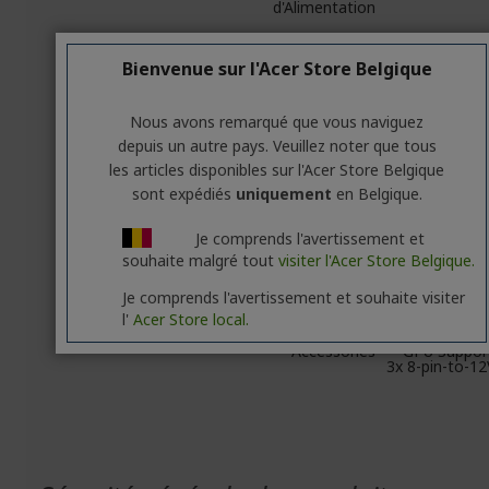
d'Alimentation
DirectX
12 U
Bienvenue sur l'Acer Store Belgique
OpenGL
Refroidissement
IceSt
Nous avons remarqué que vous naviguez
depuis un autre pays. Veuillez noter que tous
Largeur ( Equerre
les articles disponibles sur l'Acer Store Belgique
)
sont expédiés
uniquement
en Belgique.
SLI
Système(s)
Windows 11 / 
Je comprends l'avertissement et
d'Exploitation
bit, v1809 N
souhaite malgré tout
visiter l'Acer Store Belgique.
Compatible(s)
2018 o
Longueur
306.8mm x 1
Je comprends l'avertissement et souhaite visiter
x 58.5mm / 
l'
Acer Store local.
4.7
Accessories
GPU Suppor
3x 8-pin-to-