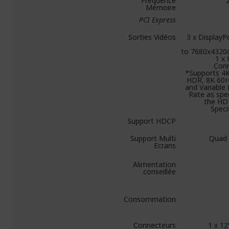
Fréquence
Mémoire
PCI Express
Sorties Vidéos
3 x DisplayP
to 7680x4320
1 x
Con
*Supports 4
HDR, 8K 60
and Variable
Rate as spec
the HD
Speci
Support HDCP
Support Multi
Quad 
Ecrans
Alimentation
conseillée
Consommation
Connecteurs
1 x 1