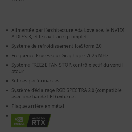
EPUISÉ
d’images
d’images
Alimentée par l’architecture Ada Lovelace, le NVIDI
A DLSS 3, et le ray tracing complet
Système de refroidissement IceStorm 2.0
Fréquence Processeur Graphique 2625 MHz
Système FREEZE FAN STOP, contrôle actif du ventil
ateur
Solides performances
Système d’éclairage RGB SPECTRA 2.0 (compatible
avec une bande LED externe)
Plaque arrière en métal