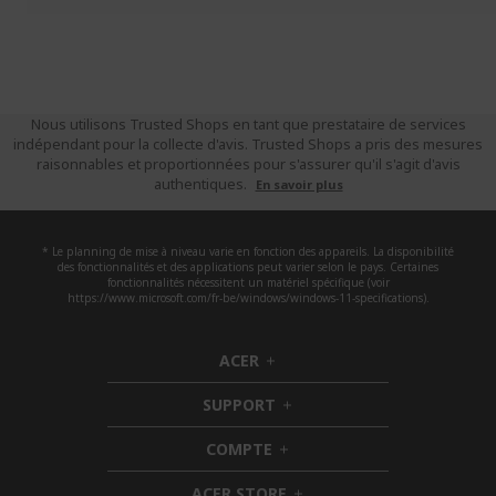
Nous utilisons Trusted Shops en tant que prestataire de services
indépendant pour la collecte d'avis. Trusted Shops a pris des mesures
raisonnables et proportionnées pour s'assurer qu'il s'agit d'avis
authentiques.
En savoir plus
* Le planning de mise à niveau varie en fonction des appareils. La disponibilité
des fonctionnalités et des applications peut varier selon le pays. Certaines
fonctionnalités nécessitent un matériel spécifique (voir
https://www.microsoft.com/fr-be/windows/windows-11-specifications).
ACER
h
i
SUPPORT
d
h
d
i
COMPTE
e
h
d
n
i
d
ACER STORE