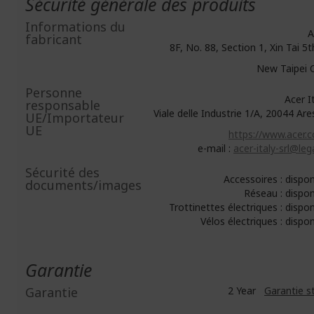
Sécurité générale des produits
Informations du
A
fabricant
8F, No. 88, Section 1, Xin Tai 5
New Taipei C
Personne
Acer Ita
responsable
Viale delle Industrie 1/A, 20044 Are
UE/Importateur
UE
https://www.acer.c
e-mail :
acer-italy-srl@lega
Sécurité des
Accessoires : dispo
documents/images
Réseau : dispo
Trottinettes électriques : dispo
Vélos électriques : dispo
Garantie
Garantie
2 Year
Garantie s