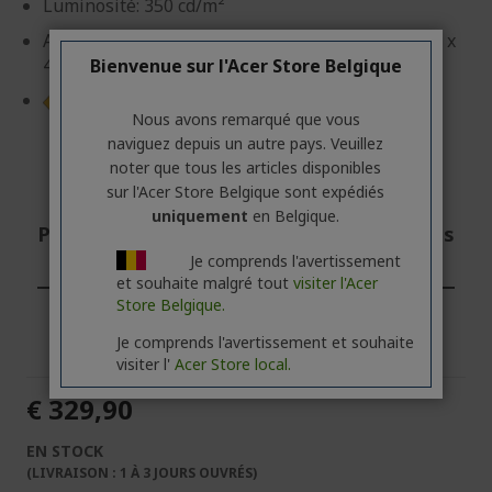
Luminosité: 350 cd/m²
Adj. Webcam 5M IR/Mic array, Dock Hub: USB 3.2 x
4 + USB-B
Bienvenue sur l'Acer Store Belgique
Fiche produit
Nous avons remarqué que vous
naviguez depuis un autre pays. Veuillez
noter que tous les articles disponibles
sur l'Acer Store Belgique sont expédiés
uniquement
en Belgique.
Professionnel ? Découvrez nos meilleures
offres !
Je comprends l'avertissement
et souhaite malgré tout
visiter l'Acer
Store Belgique.
CONTACTEZ-NOUS
|
CRÉEZ UN COMPTE
PROFESSIONNEL
Je comprends l'avertissement et souhaite
visiter l'
Acer Store local.
€ 329,90
EN STOCK
(LIVRAISON : 1 À 3 JOURS OUVRÉS)