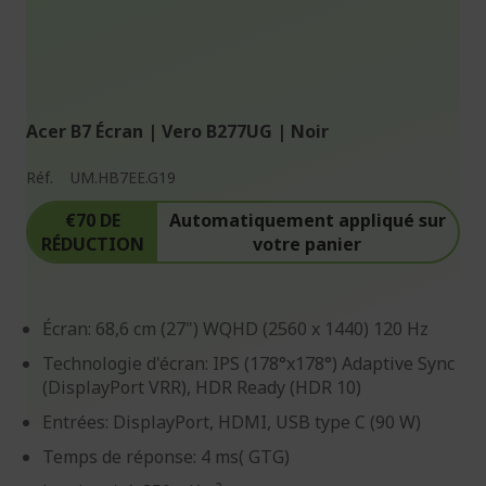
Acer B7 Écran | Vero B277UG | Noir
Réf.
UM.HB7EE.G19
€70 DE
Automatiquement appliqué sur
RÉDUCTION
votre panier
Écran: 68,6 cm (27") WQHD (2560 x 1440) 120 Hz
Technologie d'écran: IPS (178°x178°) Adaptive Sync
(DisplayPort VRR), HDR Ready (HDR 10)
Entrées: DisplayPort, HDMI, USB type C (90 W)
Temps de réponse: 4 ms( GTG)