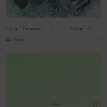
Trier par
Afficher
Pa
Vous
Filters
1
lisez
actu
la
pag