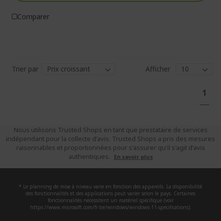
Comparer
Trier par
Afficher
Pa
Vous
1
lisez
actu
la
Nous utilisons Trusted Shops en tant que prestataire de services
indépendant pour la collecte d'avis. Trusted Shops a pris des mesures
pag
raisonnables et proportionnées pour s'assurer qu'il s'agit d'avis
authentiques.
En savoir plus
* Le planning de mise à niveau varie en fonction des appareils. La disponibilité
des fonctionnalités et des applications peut varier selon le pays. Certaines
fonctionnalités nécessitent un matériel spécifique (voir
https://www.microsoft.com/fr-be/windows/windows-11-specifications).