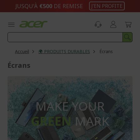
Aller
JUSQU'À
€500
DE REMISE
J’EN PROFITE
au
contenu
Accueil
🌍 PRODUITS DURABLES
Écrans
Écrans
MAKE YOUR
GREEN
MARK