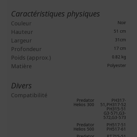
Caractéristiques physiques
Couleur
Noir
Hauteur
51 cm
Largeur
31cm
Profondeur
17 cm
Poids (approx.)
0.82 kg
Matière
Polyester
Divers
Compatibilité
Predator
PH317-
Helios 300
51,PH317-52
PH315-51
G3-571,G3-
572,G3-573
Predator
PH517-51
Helios 500
PH517-61
Predator
PT715-51