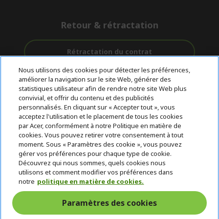
Retour & rétractation
Rétractation du contrat
Nous utilisons des cookies pour détecter les préférences,
Accompagnement
améliorer la navigation sur le site Web, générer des
Livraison
Paiement
avant et après-
statistiques utilisateur afin de rendre notre site Web plus
gratuite
Sécurisé
vente
convivial, et offrir du contenu et des publicités
personnalisés. En cliquant sur « Accepter tout », vous
acceptez l'utilisation et le placement de tous les cookies
© 2026 Acer Inc.
par Acer, conformément à notre Politique en matière de
CPYou BV est le revendeur et marchand agréé pour les produits et
cookies. Vous pouvez retirer votre consentement à tout
services proposés au sein de ce magasin.
moment. Sous « Paramètres des cookie », vous pouvez
gérer vos préférences pour chaque type de cookie.
Découvrez qui nous sommes, quels cookies nous
utilisons et comment modifier vos préférences dans
notre
politique en matière de cookies.
Paramètres des cookies
Belgique