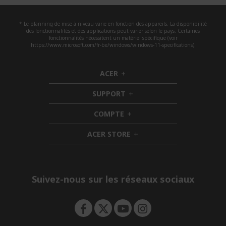
* Le planning de mise à niveau varie en fonction des appareils. La disponibilité
des fonctionnalités et des applications peut varier selon le pays. Certaines
fonctionnalités nécessitent un matériel spécifique (voir
https://www.microsoft.com/fr-be/windows/windows-11-specifications).
ACER
h
i
SUPPORT
d
h
d
i
COMPTE
e
h
d
n
i
d
ACER STORE
d
e
h
d
n
i
e
d
n
d
e
Suivez-nous sur les réseaux sociaux
n