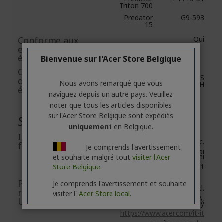
Triton 700
Predator
G9-593
15
Conforme aux
Oui
exigences
écologiques
Bienvenue sur l'Acer Store Belgique
Certificat / autorité
RoHS
de conformité
Nous avons remarqué que vous
REACH
écologique
naviguez depuis un autre pays. Veuillez
noter que tous les articles disponibles
sur l'Acer Store Belgique sont expédiés
Sécurité générale des produits
uniquement
en Belgique.
Informations du
Acer Inc.
fabricant
Je comprends l'avertissement
8F, No. 88, Section 1, Xin Tai
5th Road, Xizhi
et souhaite malgré tout
visiter l'Acer
New Taipei City 221
Store Belgique.
Personne
Je comprends l'avertissement et souhaite
Acer Italy S.r.l.
responsable
visiter l'
Acer Store local.
Viale delle Industrie 1/A,
UE/Importateur UE
20044 Arese (MI), Italy
https://www.acer.com/it-it