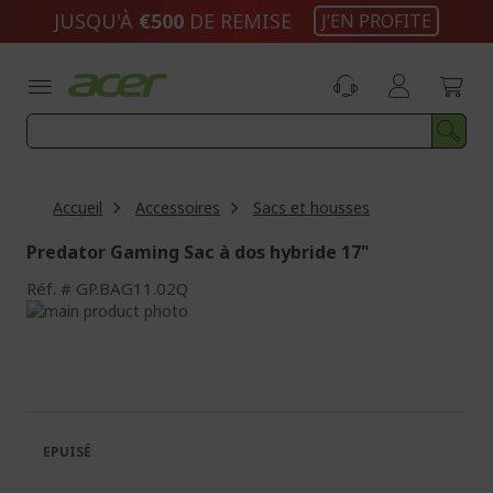
Aller
JUSQU'À
€500
DE REMISE
J’EN PROFITE
au
contenu
Accueil
Accessoires
Sacs et housses
Predator Gaming Sac à dos hybride 17"
Réf.
GP.BAG11.02Q
Passer
à
Passer
la
au
fin
début
de
de
la
la
galerie
Galerie
EPUISÉ
d’images
d’images