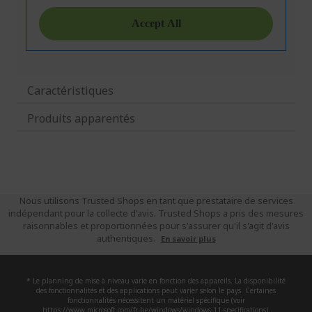
Caractéristiques
Produits apparentés
Nous utilisons Trusted Shops en tant que prestataire de services
indépendant pour la collecte d'avis. Trusted Shops a pris des mesures
raisonnables et proportionnées pour s'assurer qu'il s'agit d'avis
authentiques.
En savoir plus
* Le planning de mise à niveau varie en fonction des appareils. La disponibilité
des fonctionnalités et des applications peut varier selon le pays. Certaines
fonctionnalités nécessitent un matériel spécifique (voir
https://www.microsoft.com/fr-be/windows/windows-11-specifications).