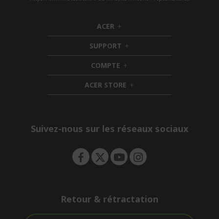
ACER
h
i
SUPPORT
d
h
d
i
COMPTE
e
h
d
n
i
d
ACER STORE
d
e
h
d
n
i
e
d
n
d
e
Suivez-nous sur les réseaux sociaux
n
Retour & rétractation