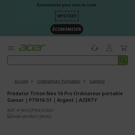
Aller
Économisez plus avec le code :
au
contenu
MYSTERY
ÉCONOMISER
Accueil
Ordinateurs Portables
Gaming
Predator Triton Neo 16 Pro Ordinateur portable
Gamer | PTN16-51 | Argent | AZERTY
Réf.
NH.QPNEH.002
Passer
à
Passer
la
au
fin
début