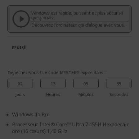
de
de
la
la
Windows est rapide, puissant et plus sécurisé
galerie
Galerie
que jamais.
d’images
d’images
Découvrez l'ordinateur qui dialogue avec vous.
EPUISÉ
Dépêchez-vous ! Le code MYSTERY expire dans :
02
13
09
38
Jours
Heures
Minutes
Secondes
Windows 11 Pro
Processeur Intel® Core™ Ultra 7 155H Hexadeca-c
ore (16 cœurs) 1,40 GHz