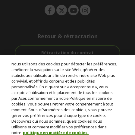
Retour & rétractation
Rétractation du contrat
Nous utilisons des cookies pour détecter les préférences,
Accompagnement
améliorer la navigation sur le site Web, générer des
Livraison
Paiement
avant et après-
statistiques utilisateur afin de rendre notre site Web plus
gratuite
Sécurisé
vente
convivial, et offrir du contenu et des publicités
personnalisés. En cliquant sur « Accepter tout », vous
acceptez l'utilisation et le placement de tous les cookies
© 2026 Acer Inc.
par Acer, conformément à notre Politique en matière de
CPYou BV est le revendeur et marchand agréé pour les produits et
cookies. Vous pouvez retirer votre consentement à tout
services proposés au sein de ce magasin.
moment. Sous « Paramètres des cookie », vous pouvez
gérer vos préférences pour chaque type de cookie.
Découvrez qui nous sommes, quels cookies nous
utilisons et comment modifier vos préférences dans
notre
politique en matière de cookies.