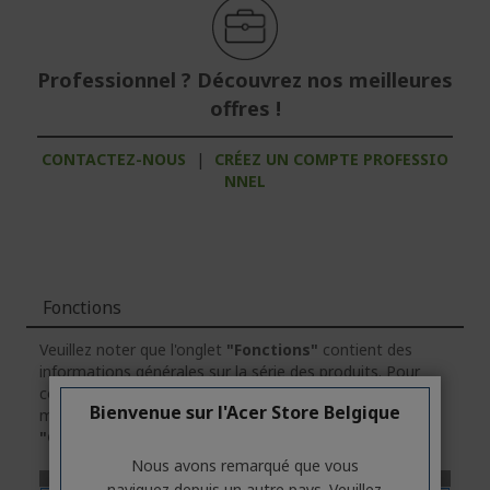
Professionnel ? Découvrez nos meilleures
offres !
CONTACTEZ-NOUS
|
CRÉEZ UN COMPTE PROFESSIO
NNEL
Fonctions
Veuillez noter que l'onglet
"Fonctions"
contient des
informations générales sur la série des produits. Pour
connaître les caractéristiques techniques exactes du
Bienvenue sur l'Acer Store Belgique
modèle sélectionné, veuillez
cliquer
sur l'onglet
"Caractéristiques"
.
Nous avons remarqué que vous
naviguez depuis un autre pays. Veuillez