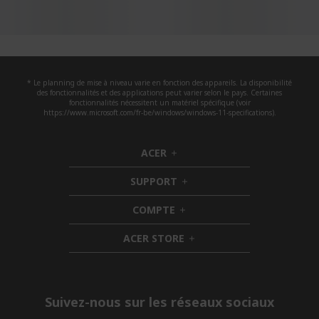
* Le planning de mise à niveau varie en fonction des appareils. La disponibilité
des fonctionnalités et des applications peut varier selon le pays. Certaines
fonctionnalités nécessitent un matériel spécifique (voir
https://www.microsoft.com/fr-be/windows/windows-11-specifications).
ACER
h
i
SUPPORT
d
h
d
i
COMPTE
e
h
d
n
i
d
ACER STORE
d
e
h
d
n
i
e
d
n
d
e
Suivez-nous sur les réseaux sociaux
n