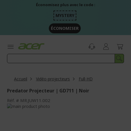
Aller
Économisez plus avec le code :
au
contenu
MYSTERY
ÉCONOMISER
Accueil
Vidéo-projecteurs
Full-HD
Predator Projecteur | GD711 | Noir
Réf.
MR.JUW11.002
Passer
à
Passer
la
au
fin
début
de
de