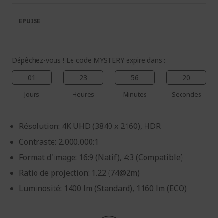
la
la
galerie
Galerie
EPUISÉ
d’images
d’images
Dépêchez-vous ! Le code MYSTERY expire dans :
01
23
56
20
Jours
Heures
Minutes
Secondes
Résolution: 4K UHD (3840 x 2160), HDR
Contraste: 2,000,000:1
Format d'image: 16:9 (Natif), 4:3 (Compatible)
Ratio de projection: 1.22 (74@2m)
Luminosité: 1400 lm (Standard), 1160 lm (ECO)