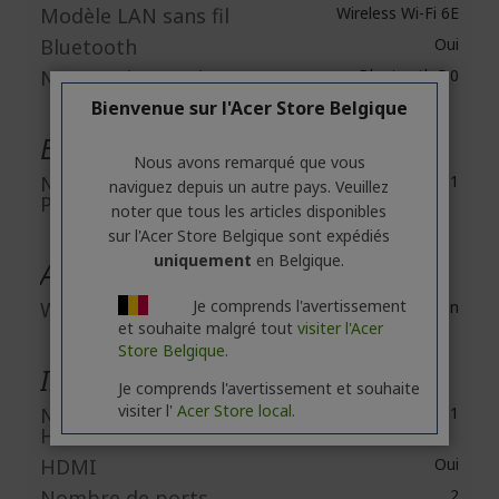
Modèle LAN sans fil
Wireless Wi-Fi 6E
Bluetooth
Oui
Norme Bluetooth
Bluetooth 5.0
Bienvenue sur l'Acer Store Belgique
Extensions d'entrées/Sorties
Nous avons remarqué que vous
Nombre de slots
1
naviguez depuis un autre pays. Veuillez
PCI Express x16
noter que tous les articles disponibles
sur l'Acer Store Belgique sont expédiés
uniquement
en Belgique.
Appareils intégrés
Je comprends l'avertissement
Webcam
Non
et souhaite malgré tout
visiter l'Acer
Store Belgique.
Interfaces/Ports
Je comprends l'avertissement et souhaite
visiter l'
Acer Store local.
Nombre de ports
1
HDMI
HDMI
Oui
Nombre de ports
2