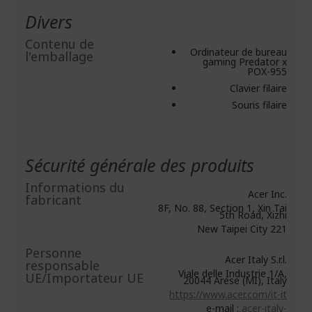
Divers
Contenu de
Ordinateur de bureau
l'emballage
gaming Predator x
POX-955
Clavier filaire
Souris filaire
Sécurité générale des produits
Informations du
Acer Inc.
fabricant
8F, No. 88, Section 1, Xin Tai
5th Road, Xizhi
New Taipei City 221
Personne
Acer Italy S.r.l.
responsable
Viale delle Industrie 1/A,
UE/Importateur UE
20044 Arese (MI), Italy
https://www.acer.com/it-it
e-mail :
acer-italy-