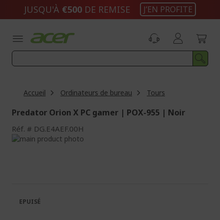
Aller
JUSQU'À
€500
DE REMISE
J’EN PROFITE
au
contenu
Accueil
Ordinateurs de bureau
Tours
Predator Orion X PC gamer | POX-955 | Noir
Réf.
DG.E4AEF.00H
Passer
à
Passer
la
au
fin
début
de
de
la
la
galerie
Galerie
EPUISÉ
d’images
d’images