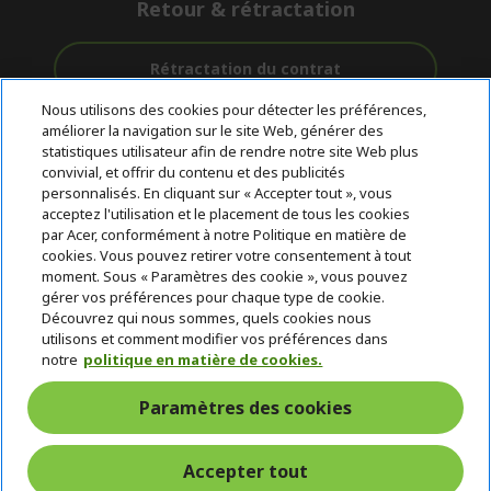
Retour & rétractation
Rétractation du contrat
Nous utilisons des cookies pour détecter les préférences,
Accompagnement
améliorer la navigation sur le site Web, générer des
Livraison
Paiement
avant et après-
statistiques utilisateur afin de rendre notre site Web plus
gratuite
Sécurisé
vente
convivial, et offrir du contenu et des publicités
personnalisés. En cliquant sur « Accepter tout », vous
acceptez l'utilisation et le placement de tous les cookies
© 2026 Acer Inc.
par Acer, conformément à notre Politique en matière de
CPYou BV est le revendeur et marchand agréé pour les produits et
cookies. Vous pouvez retirer votre consentement à tout
services proposés au sein de ce magasin.
moment. Sous « Paramètres des cookie », vous pouvez
gérer vos préférences pour chaque type de cookie.
Découvrez qui nous sommes, quels cookies nous
utilisons et comment modifier vos préférences dans
notre
politique en matière de cookies.
Paramètres des cookies
Belgique
Accepter tout