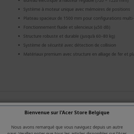
Bureau électrique à hauteur réglable (720 – 1220 mm)
Système à moteur unique avec mémoires de positions
Plateau spacieux de 1500 mm pour configurations multi
Fonctionnement fluide et silencieux (≤50 dB)
Structure robuste et durable (jusqu’à 60–80 kg)
Système de sécurité avec détection de collision
Matériaux premium avec structure en alliage de fer et pl
ions générales sur la série des produits. Pour connaître les caracté
Bienvenue sur l'Acer Store Belgique
Nous avons remarqué que vous naviguez depuis un autre
pays. Veuillez noter que tous les articles disponibles sur l'Acer