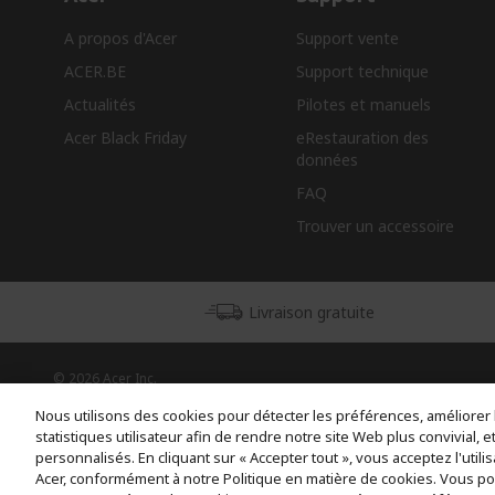
A propos d'Acer
Support vente
ACER.BE
Support technique
Actualités
Pilotes et manuels
Acer Black Friday
eRestauration des
données​
FAQ
Trouver un accessoire
Livraison gratuite
© 2026 Acer Inc.
CPYou BV est le revendeur et marchand agréé pour les produits et
Nous utilisons des cookies pour détecter les préférences, améliorer 
services proposés au sein de ce magasin.
statistiques utilisateur afin de rendre notre site Web plus convivial, e
personnalisés. En cliquant sur « Accepter tout », vous acceptez l'utili
Acer, conformément à notre Politique en matière de cookies. Vous p