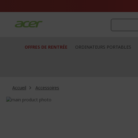
Aller
au
contenu
OFFRES DE RENTRÉE
ORDINATEURS PORTABLES
Accueil
Accessoires
Passer
à
Passer
la
au
fin
début
de
de
la
la
galerie
Galerie