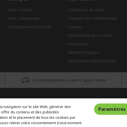
Mon Compte
Conditions de vente
Mes commandes
Politique de confidentialité
Enregistrement produit
Cookies
Paramètres des cookies
Impressum
Mentions légales
Déclaration d'accessibilité
Accompagnement avant et après-vente
la navigation sur le site Web, générer des
Paramètres 
t offrir du contenu et des publicités
sation et le placement de tous les cookies par
ouvez retirer votre consentement à tout moment.