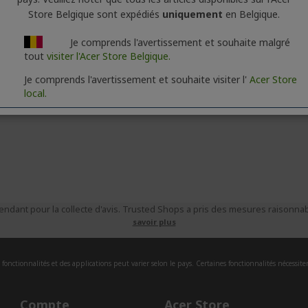
Store Belgique sont expédiés
uniquement
en Belgique.
Je comprends l'avertissement et souhaite malgré
tout
visiter l'Acer Store Belgique.
Je comprends l'avertissement et souhaite visiter l'
Acer Store
local.
ndant pour la collecte d'avis. Trusted Shops a pris des mesures raisonnabl
savoir plus
fonctionnalités et des applications peut varier selon le pays. Certaines fonctionnalités nécessite
Compte
Acer Store