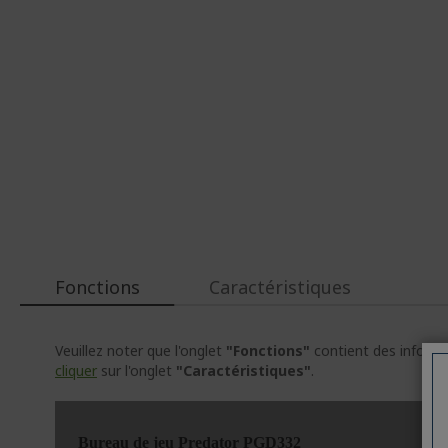
d’images
d’images
Fonctions
Caractéristiques
Veuillez noter que l'onglet
"Fonctions"
contient des informat
cliquer
sur l'onglet
"Caractéristiques"
.