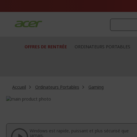
Aller
au
contenu
OFFRES DE RENTRÉE
ORDINATEURS PORTABLES
Accueil
Ordinateurs Portables
Gaming
Passer
à
Passer
la
au
fin
début
de
de
la
la
Windows est rapide, puissant et plus sécurisé que
galerie
Galerie
jamais.