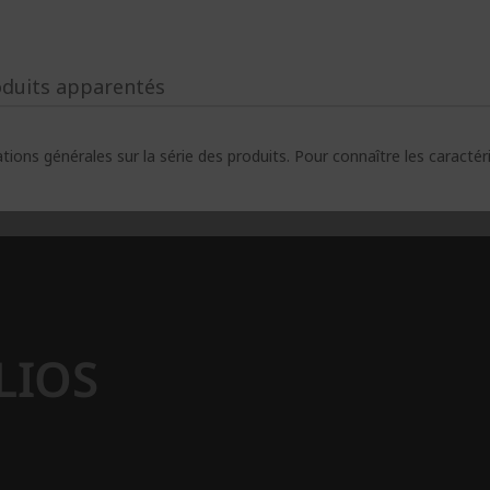
oduits apparentés
ions générales sur la série des produits. Pour connaître les caracté