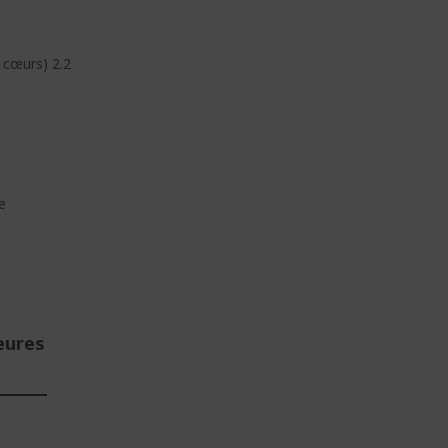
 cœurs) 2.2
e
eures
E