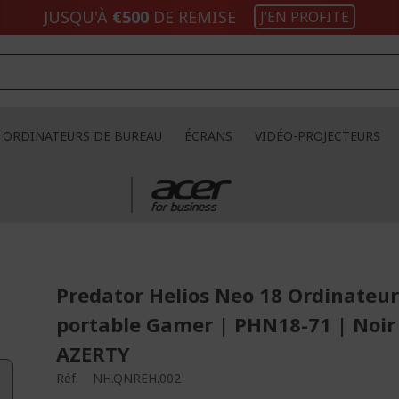
JUSQU'À
€500
DE REMISE
J’EN PROFITE
ORDINATEURS DE BUREAU
ÉCRANS
VIDÉO-PROJECTEURS
Predator Helios Neo 18 Ordinateu
portable Gamer | PHN18-71 | Noir
AZERTY
Réf.
NH.QNREH.002