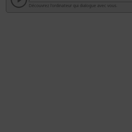
d’images
d’images
Découvrez l'ordinateur qui dialogue avec vous.