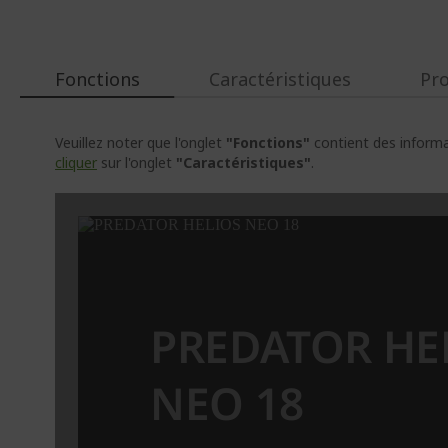
Fonctions
Caractéristiques
Pr
Veuillez noter que l'onglet
"Fonctions"
contient des informat
cliquer
sur l'onglet
"Caractéristiques"
.