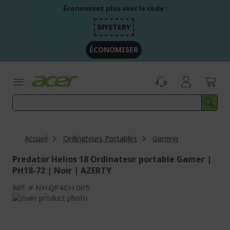
Aller
Économisez plus avec le code :
au
contenu
MYSTERY
ÉCONOMISER
Accueil
Ordinateurs Portables
Gaming
Predator Helios 18 Ordinateur portable Gamer |
PH18-72 | Noir | AZERTY
Réf.
NH.QP4EH.005
Passer
à
Passer
la
au
fin
début