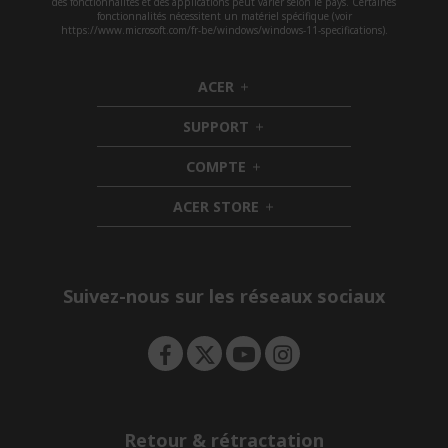
des fonctionnalités et des applications peut varier selon le pays. Certaines
fonctionnalités nécessitent un matériel spécifique (voir
https://www.microsoft.com/fr-be/windows/windows-11-specifications).
ACER
h
i
SUPPORT
d
h
d
i
COMPTE
e
h
d
n
i
d
ACER STORE
d
e
h
d
n
i
e
d
n
d
e
Suivez-nous sur les réseaux sociaux
n
Retour & rétractation