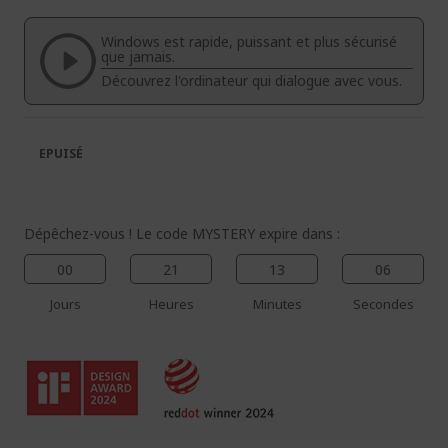
de
de
la
la
Windows est rapide, puissant et plus sécurisé
galerie
Galerie
que jamais.
d’images
d’images
Découvrez l'ordinateur qui dialogue avec vous.
EPUISÉ
Dépêchez-vous ! Le code MYSTERY expire dans :
00
21
13
05
Jours
Heures
Minutes
Secondes