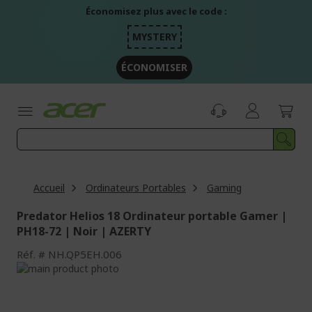
Aller
Économisez plus avec le code :
au
contenu
MYSTERY
ÉCONOMISER
Accueil
Ordinateurs Portables
Gaming
Predator Helios 18 Ordinateur portable Gamer |
PH18-72 | Noir | AZERTY
Réf.
NH.QP5EH.006
Passer
à
Passer
la
au
fin
début