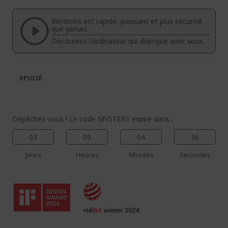
de
de
la
la
Windows est rapide, puissant et plus sécurisé
galerie
Galerie
que jamais.
d’images
d’images
Découvrez l'ordinateur qui dialogue avec vous.
EPUISÉ
Dépêchez-vous ! Le code MYSTERY expire dans :
03
09
04
35
Jours
Heures
Minutes
Secondes