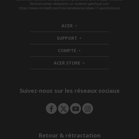
fonctionnalités nécessitent un matériel spécifique (voir
https://www.microsoft.com/fr-be/windows/windows-11-specifications).
ACER
h
i
SUPPORT
d
h
d
i
COMPTE
e
h
d
n
i
d
ACER STORE
d
e
h
d
n
i
e
d
n
d
e
Suivez-nous sur les réseaux sociaux
n
Retour & rétractation