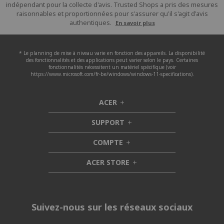
indépendant pour la collecte d'avis. Trusted Shops a pris des mesures
raisonnables et proportionnées pour s'assurer qu'il s'agit d'avis
authentiques.
En savoir plus
* Le planning de mise à niveau varie en fonction des appareils. La disponibilité
des fonctionnalités et des applications peut varier selon le pays. Certaines
fonctionnalités nécessitent un matériel spécifique (voir
https://www.microsoft.com/fr-be/windows/windows-11-specifications).
ACER
h
i
SUPPORT
d
h
d
i
COMPTE
e
h
d
n
i
d
ACER STORE
d
e
h
d
n
i
e
d
n
d
e
Suivez-nous sur les réseaux sociaux
n