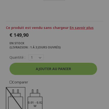
Passer
au
début
de
la
Galerie
Ce produit est vendu sans chargeur
En savoir plus
d’images
€ 149,90
EN STOCK
(LIVRAISON : 1 À 3 JOURS OUVRÉS)
Quantité :
AJOUTER AU PANIER
Comparer
0.01 - 0.02
W