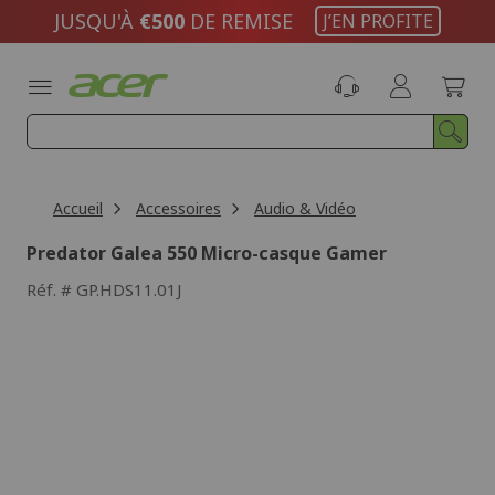
Aller
JUSQU'À
€500
DE REMISE
J’EN PROFITE
au
contenu
Accueil
Accessoires
Audio & Vidéo
Predator Galea 550 Micro-casque Gamer
Réf.
GP.HDS11.01J
Passer
à
la
fin
de
la
galerie
d’images